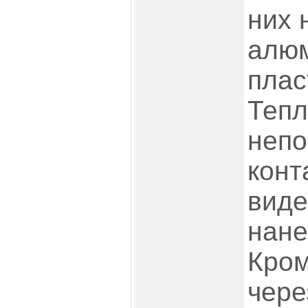
них 
алю
плас
Тепл
непо
конт
виде
нане
Кром
чере