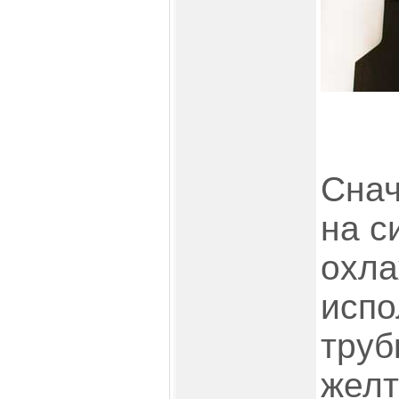
Снач
на с
охла
испо
труб
желт