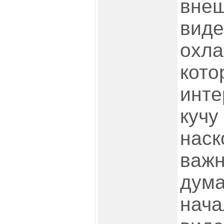
внеш
виде
охла
кото
инте
кучу
наск
важн
дума
нача