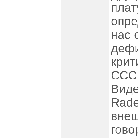
плат
опре
нас 
дефи
крит
ССС
Виде
Rade
внеш
гово