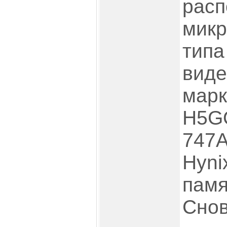
расп
микр
типа
виде
марк
H5G
747A
Hyni
памя
Снов