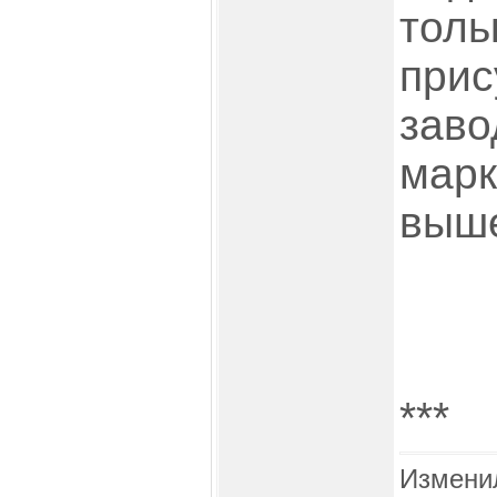
толь
прис
заво
марк
выше
***
Измени