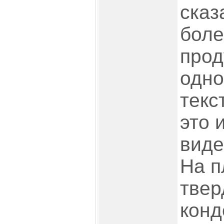
сказ
боле
прод
одно
текс
это 
виде
На п
твер
конд