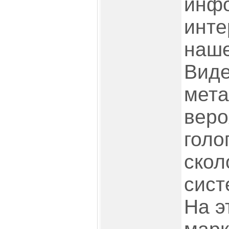
инф
инте
наше
Виде
мета
веро
голо
скол
сист
На э