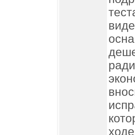
тест
виде
осна
деш
ради
экон
внос
испр
кото
ходе