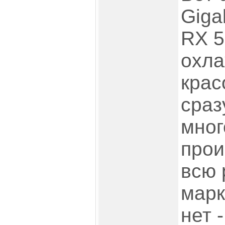
Giga
RX 5
охла
крас
сраз
мног
прои
всю 
марк
нет 