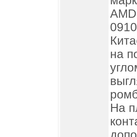
марк
AMD 
0910
Кита
на п
угло
выгл
ромб
На п
конт
допо