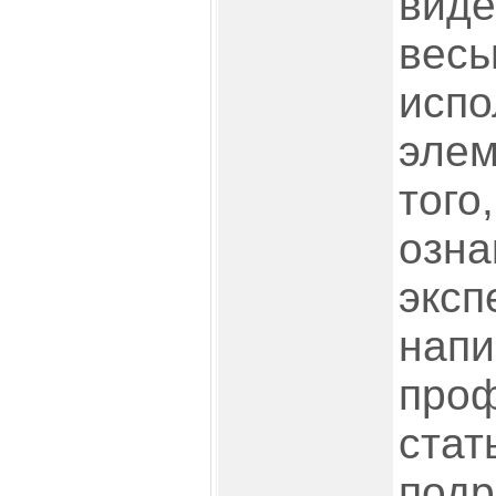
виде
весь
испо
элем
того,
озна
эксп
нап
про
стат
подр