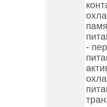
конт
охла
памя
пит
- пе
пита
акти
охла
пита
тра