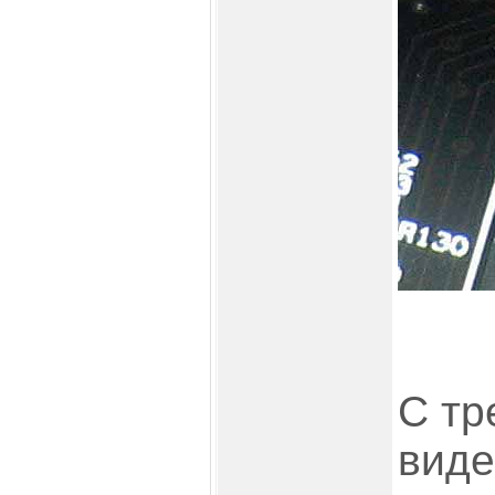
С тр
виде