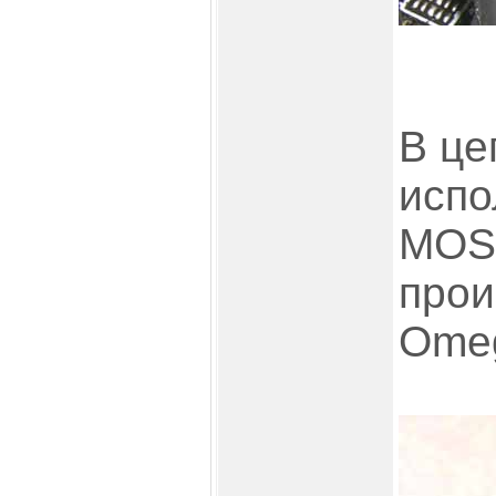
В це
испо
MOSF
прои
Omeg