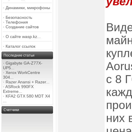
уве
·
Динамики, микрофоны
·
Безопасность
·
Телефония
Виде
·
Создание сайтов
майн
·
О сайте wasp.kz...
·
Каталог ссылок
купл
Последние статьи
Aoru
·
Gigabyte GA-Z77X-
UP5...
·
Xerox WorkCentre
с 8 
304...
·
Razer Anansi + Razer...
·
ASRock 990FX
кажд
Extreme...
·
KFA2 GTX 580 MDT X4
...
прои
Счетчики
них 
цена