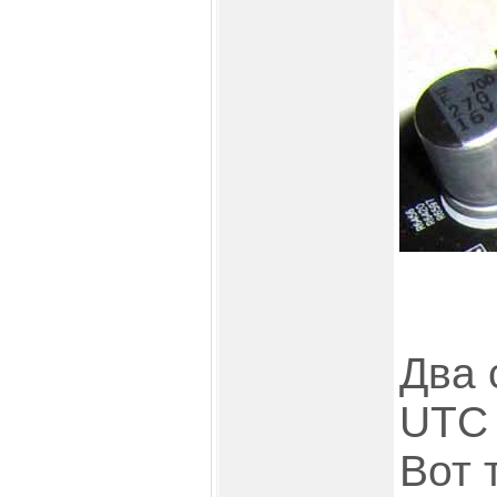
Два 
UTC 
Вот 