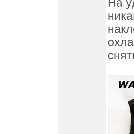
На у
ника
накл
охл
снят