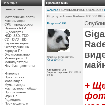
Навигация
Просмотр темы
·
Генеральная
WASP.kz
» КОМПЬЮТЕРНОЕ «ЖЕЛЕЗО» »
Gigabyte Aorus Radeon RX 580 8G
·
Материнские платы
·
Контроллеры
Опублик
Bulgakov-1998
·
CPU - процессоры
·
Память - RAM
Giga
·
Видеокарты
·
HDD, SSD, FDD
·
CD - DVD - BD
Rade
·
Звуковые карты
·
Охлаждение ПК
·
Корпуса ПК
виде
·
Электропитание
Опытный пользователь
·
Мониторы и ТВ
май
·
Манипуляторы
·
Ноутбуки, десктопы
Сообщений:
255
Зарегистрирован:
25/11/2011
·
Интернет
10:49
·
Принт и скан
·
Фото-видео
+ Щ
·
Мультимедиа
·
Компьютеры - общая
·
Программное
фот
·
Игры ПК
·
Радиодело
·
Производители