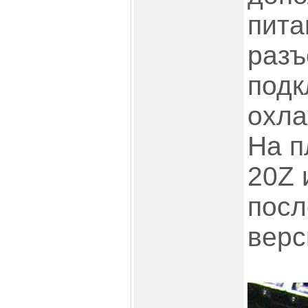
пита
разъ
подк
охла
На п
20Z 
посл
верс