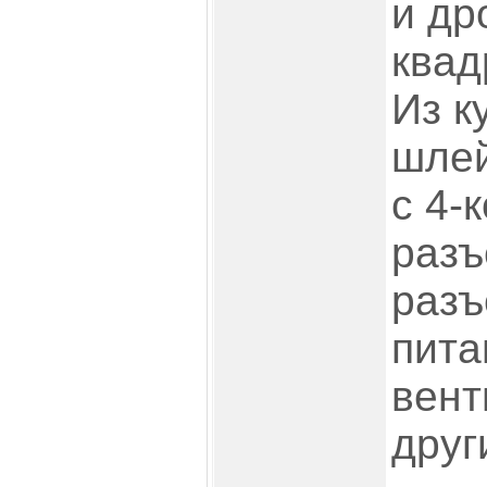
и др
квад
Из к
шлей
с 4-
разъ
разъ
пита
вент
друг