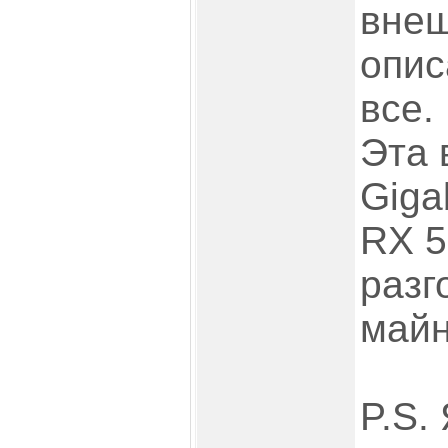
внеш
опис
все.
Эта 
Giga
RX 5
разг
майн
P.S.