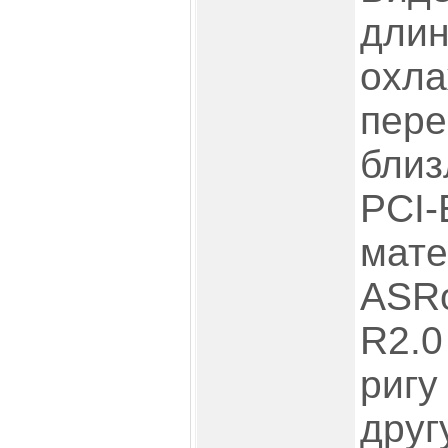
длин
охл
пере
близ
PCI-
мате
ASRo
R2.0
ригу
друг