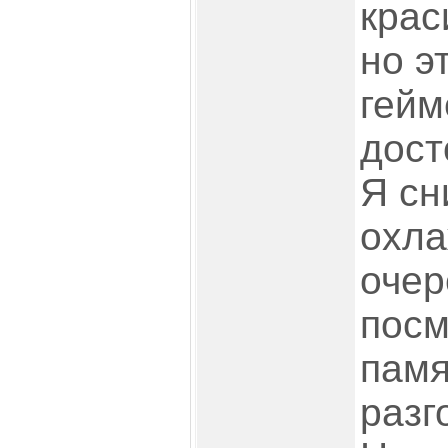
крас
но э
гейм
дост
Я сн
охла
очер
посм
памя
разг