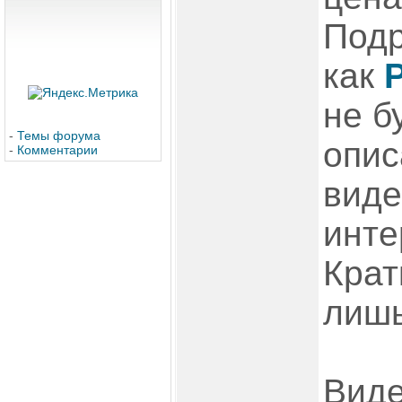
Подр
как
P
не б
-
Темы форума
опис
-
Комментарии
виде
инте
Крат
лишь
Виде