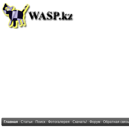
Главная
·
Статьи
·
Поиск
·
Фотогалерея
·
Скачать!
·
Форум
·
Обратная связ