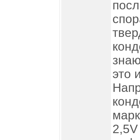
посл
спор
твер
конд
знаю
это и
Нап
конд
марк
2,5V