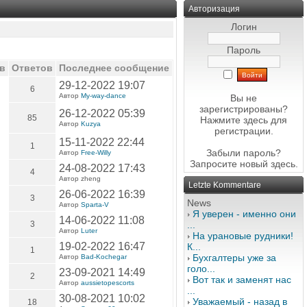
Авторизация
Логин
Пароль
в
Ответов
Последнее сообщение
29-12-2022 19:07
6
Автор
My-way-dance
Вы не
зарегистрированы?
26-12-2022 05:39
85
Нажмите здесь
для
Автор
Kuzya
регистрации.
15-11-2022 22:44
1
Забыли пароль?
Автор
Free-Willy
Запросите новый
здесь
.
24-08-2022 17:43
4
Автор zheng
Letzte Kommentare
26-06-2022 16:39
3
News
Автор
Sparta-V
Я уверен - именно они
14-06-2022 11:08
3
...
Автор
Luter
На урановые рудники!
19-02-2022 16:47
К...
1
Бухгалтеры уже за
Автор
Bad-Kochegar
голо...
23-09-2021 14:49
2
Вот так и заменят нас
Автор
aussietopescorts
...
30-08-2021 10:02
Уважаемый - назад в
18