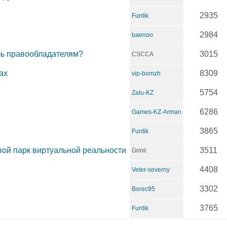
2935
Funtik
2984
baenoo
ль правообладателям?
3015
CSCCA
ах
8309
vip-bomzh
5754
Zalu-KZ
6286
Games-KZ-Arman
3865
Funtik
ой парк виртуальной реальности
3511
Grinii
4408
Veter-severny
3302
Borec95
3765
Funtik