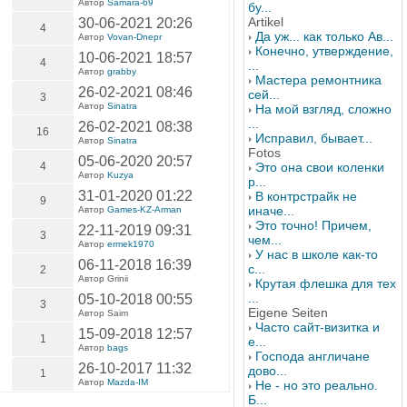
Автор
Samara-69
бу...
Artikel
30-06-2021 20:26
4
Да уж... как только Ав...
Автор
Vovan-Dnepr
Конечно, утверждение,
10-06-2021 18:57
4
...
Автор
grabby
Мастера ремонтника
26-02-2021 08:46
сей...
3
Автор
Sinatra
На мой взгляд, сложно
...
26-02-2021 08:38
16
Исправил, бывает...
Автор
Sinatra
Fotos
05-06-2020 20:57
4
Это она свои коленки
Автор
Kuzya
р...
31-01-2020 01:22
В контрстрайк не
9
иначе...
Автор
Games-KZ-Arman
Это точно! Причем,
22-11-2019 09:31
3
чем...
Автор
ermek1970
У нас в школе как-то
06-11-2018 16:39
с...
2
Автор Grinii
Крутая флешка для тех
...
05-10-2018 00:55
3
Eigene Seiten
Автор Saim
Часто сайт-визитка и
15-09-2018 12:57
1
е...
Автор
bags
Господа англичане
26-10-2017 11:32
дово...
1
Автор
Mazda-IM
Не - но это реально.
Б...