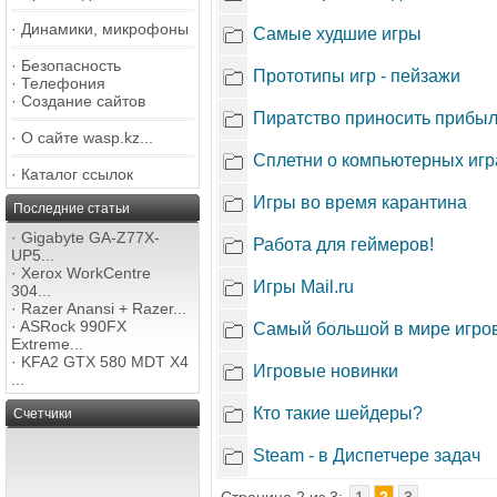
·
Динамики, микрофоны
Самые худшие игры
·
Безопасность
Прототипы игр - пейзажи
·
Телефония
·
Создание сайтов
Пиратство приносить прибы
·
О сайте wasp.kz...
Сплетни о компьютерных игр
·
Каталог ссылок
Игры во время карантина
Последние статьи
·
Gigabyte GA-Z77X-
Работа для геймеров!
UP5...
·
Xerox WorkCentre
Игры Mail.ru
304...
·
Razer Anansi + Razer...
·
ASRock 990FX
Самый большой в мире игров
Extreme...
·
KFA2 GTX 580 MDT X4
Игровые новинки
...
Кто такие шейдеры?
Счетчики
Steam - в Диспетчере задач