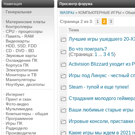
Навигация
Просмотр форума
·
Генеральная
WASP.kz
» КОМПЬЮТЕРНЫЕ ИГРЫ » Общее
Страница 2 из 3:
1
2
3
·
Материнские платы
·
Контроллеры
Тема
·
CPU - процессоры
·
Память - RAM
Лучшие игры ушедшего 20-X
·
Видеокарты
·
HDD, SSD, FDD
Во что поиграть?
·
CD - DVD - BD
(Страница:
1
...
3
4
5
)
·
Звуковые карты
·
Охлаждение ПК
Activision Blizzard уходит из 
·
Корпуса ПК
·
Электропитание
·
Мониторы и ТВ
Игры под Линукс - честный с
·
Манипуляторы
·
Ноутбуки, десктопы
Steam - тупой и еще тупее!
·
Интернет
Страдания молодого геймер
·
Принт и скан
·
Фото-видео
·
Мультимедиа
Ваши любимые старые игры
·
Компьютеры - общая
·
Программное
Игровые консоли, приставки и
·
Игры ПК
·
Радиодело
Какие игры мы ждем в 2021 г
·
Производители