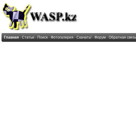
Главная
·
Статьи
·
Поиск
·
Фотогалерея
·
Скачать!
·
Форум
·
Обратная связ