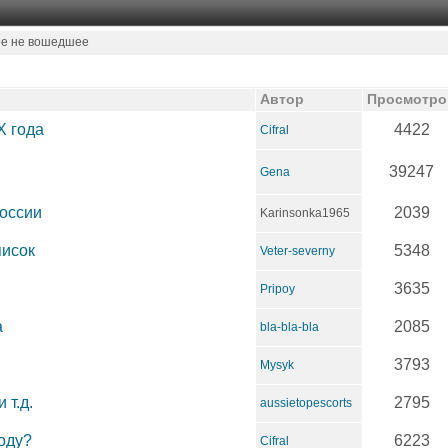
 не вошедшее
Автор
Просмотро
X года
4422
Cifral
39247
Gena
России
2039
Karinsonka1965
писок
5348
Veter-severny
3635
Pripoy
а
2085
bla-bla-bla
3793
Mysyk
 т.д.
2795
aussietopescorts
оду?
6223
Cifral