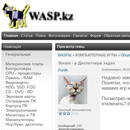
Главная
·
Статьи
·
Поиск
·
Фотогалерея
·
Скачать!
·
Форум
·
Обратная связ
Навигация
Просмотр темы
·
Генеральная
WASP.kz
» КОМПЬЮТЕРНЫЕ ИГРЫ »
Обще
Steam - в Диспетчере задач
·
Материнские платы
·
Контроллеры
Опубликовано 26-10
Funtik
·
CPU - процессоры
Недавно заме
·
Память - RAM
·
Видеокарты
Понятно, что
·
HDD, SSD, FDD
никаких игр н
·
CD - DVD - BD
·
Звуковые карты
Посмотрел че
·
Охлаждение ПК
отключить? И
·
Корпуса ПК
·
Электропитание
Опытный пользователь
·
Мониторы и ТВ
·
Манипуляторы
·
Ноутбуки, десктопы
Сообщений:
295
Зарегистрирован: