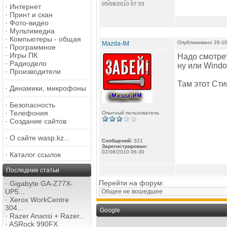
05/09/2010 07:53
·
Интернет
·
Принт и скан
·
Фото-видео
·
Мультимедиа
·
Компьютеры - общая
Опубликовано 26-10
Mazda-IM
·
Программное
·
Игры ПК
Надо смотрет
·
Радиодело
ну или Windo
·
Производители
Там этот Сти
·
Динамики, микрофоны
·
Безопасность
·
Телефония
Опытный пользователь
·
Создание сайтов
·
О сайте wasp.kz...
Сообщений:
321
Зарегистрирован:
02/08/2010 06:30
·
Каталог ссылок
Последние статьи
Перейти на форум:
·
Gigabyte GA-Z77X-
UP5...
·
Xerox WorkCentre
304...
Google
·
Razer Anansi + Razer...
·
ASRock 990FX