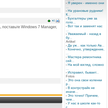
Я уверен - именно они
...
На урановые рудники!
К...
Бухгалтеры уже за
#2
голо...
Вот так и заменят нас
 поставьте Windows 7 Manager,
...
Уважаемый - назад в
бу...
Artikel
Да уж... как только Ав...
Конечно, утверждение,
...
Мастера ремонтника
сей...
На мой взгляд, сложно
...
Исправил, бывает...
Fotos
Это она свои коленки
р...
В контрстрайк не
иначе...
Это точно! Причем,
чем...
У нас в школе как-то
с...