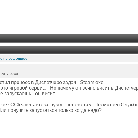
ь
е не вошедшее
-2017 09:40
тил процесс в Диспетчере задач - Steam.exe
 это игровой сервис... Но почему он вечно висит в Диспетче
е запускаешь - он висит.
рез CCleaner автозагрузку - нет его там. Посмотрел Службы 
ли приучить запускаться только когда надо?