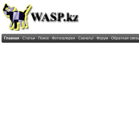
Главная
·
Статьи
·
Поиск
·
Фотогалерея
·
Скачать!
·
Форум
·
Обратная связ