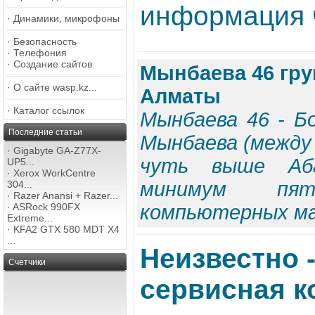
информация ч
·
Динамики, микрофоны
·
Безопасность
·
Телефония
·
Создание сайтов
Мынбаева 46 гру
·
О сайте wasp.kz...
Алматы
·
Каталог ссылок
Мынбаева 46 - Б
Последние статьи
Мынбаева (между 
·
Gigabyte GA-Z77X-
чуть выше Аба
UP5...
·
Xerox WorkCentre
минимум пят
304...
·
Razer Anansi + Razer...
·
ASRock 990FX
компьютерных маг
Extreme...
·
KFA2 GTX 580 MDT X4
...
Неизвестно 
Счетчики
сервисная 