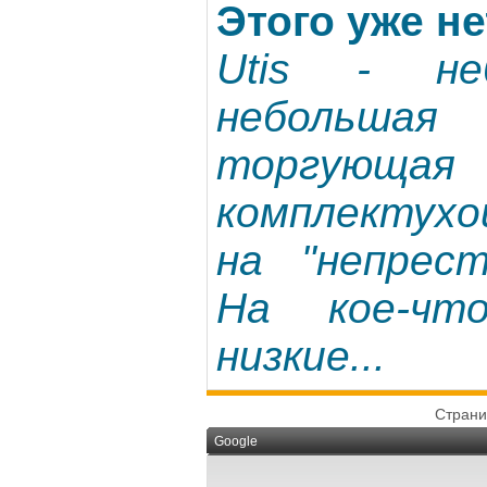
Этого уже нет
Utis - не
небольш
торгующа
комплектухо
на "непрес
На кое-чт
низкие...
Страни
Google