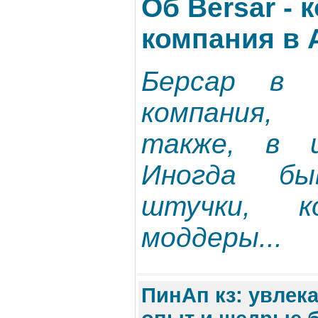
Об Bersar -
компания в
Берсар в 
компания
также, в ц
Иногда бы
штучки, 
моддеры...
ПинАп кз: увлек