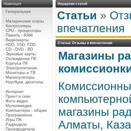
Навигация
Иерархия статей
·
Генеральная
Статьи
»
Отз
·
Материнские платы
впечатления
·
Контроллеры
·
CPU - процессоры
·
Память - RAM
·
Видеокарты
Статьи: Отзывы и впечатления
·
HDD, SSD, FDD
·
CD - DVD - BD
Магазины ра
·
Звуковые карты
·
Охлаждение ПК
·
Корпуса ПК
комиссионк
·
Электропитание
·
Мониторы и ТВ
·
Манипуляторы
·
Ноутбуки, десктопы
Комиссионны
·
Интернет
компьютерной
·
Принт и скан
·
Фото-видео
·
Мультимедиа
магазины рад
·
Компьютеры - общая
·
Программное
·
Игры ПК
Алматы, Каза
·
Радиодело
·
Производители