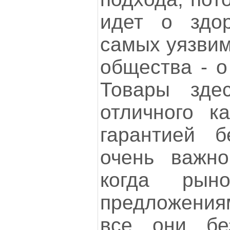
идет о здо
самых уязвим
общества - о
Товары зде
отличного к
гарантией б
очень важн
когда рын
предложени
все они бе