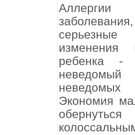
Аллерги
заболевани
серьезные 
изменения
ребенка -
неведом
неведомых 
Экономия ма
оберну
колоссальн