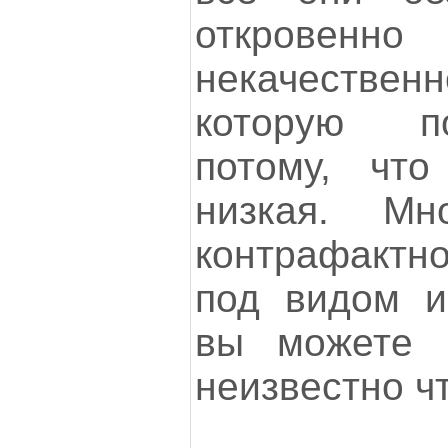
открове
некачестве
которую п
потому, чт
низкая. Мн
контрафактно
под видом и
вы можете 
неизвестно чт