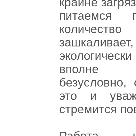
крайне загря
питаемся п
количество 
зашкали
экологическ
вполне 
безусловно, 
это и ува
стремится по
Работа инт