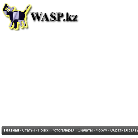
Главная
·
Статьи
·
Поиск
·
Фотогалерея
·
Скачать!
·
Форум
·
Обратная связ