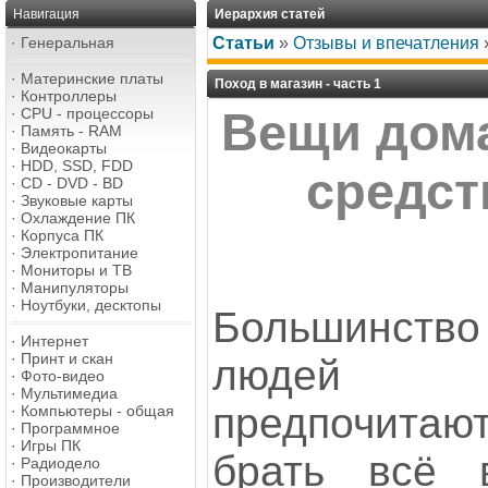
Навигация
Иерархия статей
·
Генеральная
Статьи
»
Отзывы и впечатления
·
Материнские платы
Поход в магазин - часть 1
·
Контроллеры
·
CPU - процессоры
Вещи дом
·
Память - RAM
·
Видеокарты
·
HDD, SSD, FDD
средст
·
CD - DVD - BD
·
Звуковые карты
·
Охлаждение ПК
·
Корпуса ПК
·
Электропитание
·
Мониторы и ТВ
·
Манипуляторы
·
Ноутбуки, десктопы
Большинство
·
Интернет
·
Принт и скан
людей
·
Фото-видео
·
Мультимедиа
предпочитаю
·
Компьютеры - общая
·
Программное
·
Игры ПК
брать всё 
·
Радиодело
·
Производители