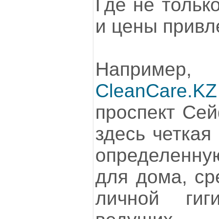
Где не тольк
и цены привл
Например, и
CleanCare.KZ
проспект Сей
здесь четкая
определенну
для дома, ср
личной гиг