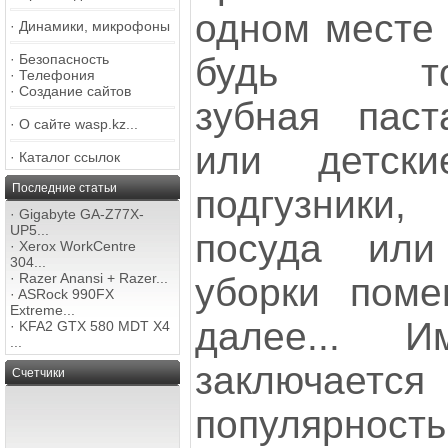
одном месте 
·
Динамики, микрофоны
·
Безопасность
будь т
·
Телефония
·
Создание сайтов
зубная паст
·
О сайте wasp.kz...
или детски
·
Каталог ссылок
Последние статьи
подгузники,
·
Gigabyte GA-Z77X-
UP5...
посуда или
·
Xerox WorkCentre
304...
·
Razer Anansi + Razer...
уборки поме
·
ASRock 990FX
Extreme...
далее... 
·
KFA2 GTX 580 MDT X4
...
заключаетс
Счетчики
популярность