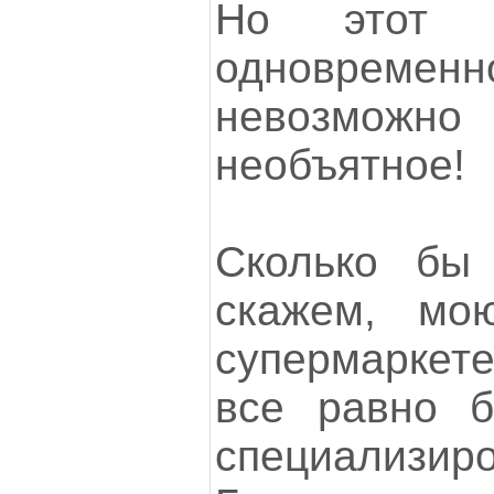
Но этот 
одноврем
невозмо
необъятное!
Сколько бы
скажем, мо
супермаркете
все равно б
специализиро