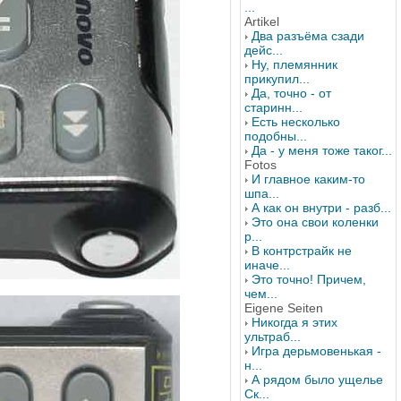
...
Artikel
Два разъёма сзади
дейс...
Ну, племянник
прикупил...
Да, точно - от
старинн...
Есть несколько
подобны...
Да - у меня тоже таког...
Fotos
И главное каким-то
шпа...
А как он внутри - разб...
Это она свои коленки
р...
В контрстрайк не
иначе...
Это точно! Причем,
чем...
Eigene Seiten
Никогда я этих
ультраб...
Игра дерьмовенькая -
н...
А рядом было ущелье
Ск...