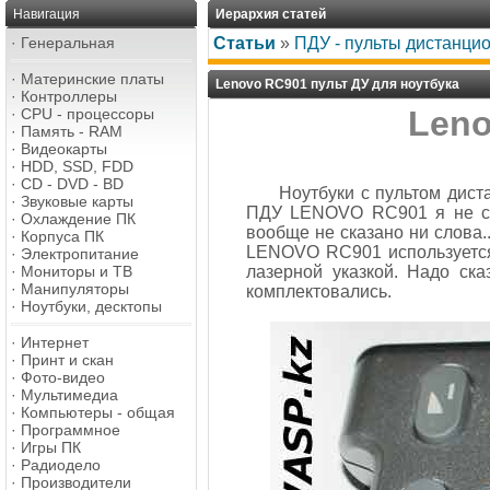
Навигация
Иерархия статей
·
Генеральная
Статьи
»
ПДУ - пульты дистанци
·
Материнские платы
Lenovo RC901 пульт ДУ для ноутбука
·
Контроллеры
Leno
·
CPU - процессоры
·
Память - RAM
·
Видеокарты
·
HDD, SSD, FDD
·
CD - DVD - BD
Ноутбуки с пультом дист
·
Звуковые карты
ПДУ LENOVO RC901 я не ср
·
Охлаждение ПК
вообще не сказано ни слова.
·
Корпуса ПК
LENOVO RC901 используется 
·
Электропитание
·
Мониторы и ТВ
лазерной указкой. Надо ск
·
Манипуляторы
комплектовались.
·
Ноутбуки, десктопы
·
Интернет
·
Принт и скан
·
Фото-видео
·
Мультимедиа
·
Компьютеры - общая
·
Программное
·
Игры ПК
·
Радиодело
·
Производители