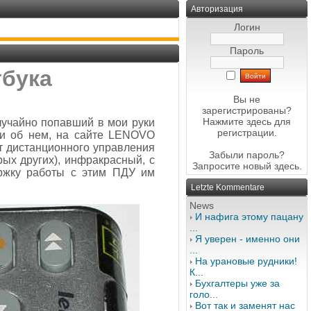
Авторизация
Логин
Пароль
тбука
Вы не
зарегистрированы?
Нажмите здесь
для
случайно попавший в мои руки
регистрации.
и об нем, на сайте LENOVO
ьт дистанционного управления
Забыли пароль?
ых других), инфракрасный, с
Запросите новый
здесь
.
ержку работы с этим ПДУ им
Letzte Kommentare
News
И нафига этому пацану
...
Я уверен - именно они
...
На урановые рудники!
К...
Бухгалтеры уже за
голо...
Вот так и заменят нас