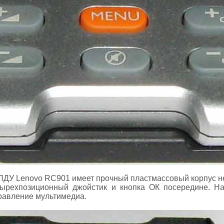
ПДУ Lenovo RC901 имеет прочный пластмассовый корпус н
етырехпозиционный джойстик и кнопка ОК посередине. На
равление мультимедиа.