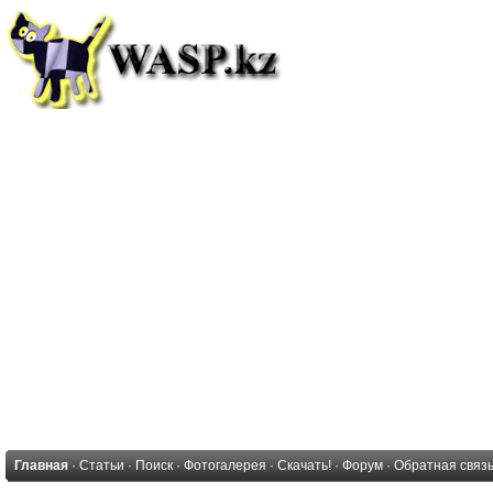
Главная
·
Статьи
·
Поиск
·
Фотогалерея
·
Скачать!
·
Форум
·
Обратная связ