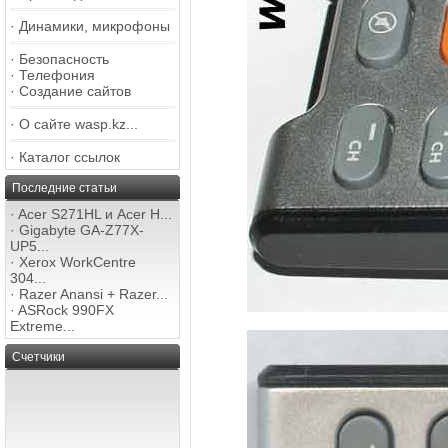
·
Динамики, микрофоны
·
Безопасность
·
Телефония
·
Создание сайтов
·
О сайте wasp.kz...
·
Каталог ссылок
Последние статьи
·
Acer S271HL и Acer H...
·
Gigabyte GA-Z77X-
UP5...
·
Xerox WorkCentre
304...
·
Razer Anansi + Razer...
·
ASRock 990FX
Extreme...
Счетчики