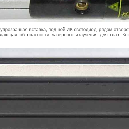
упрозрачная вставка, под ней ИК-светодиод, рядом отверст
дающая об опасности лазерного излучения для глаз. Кн