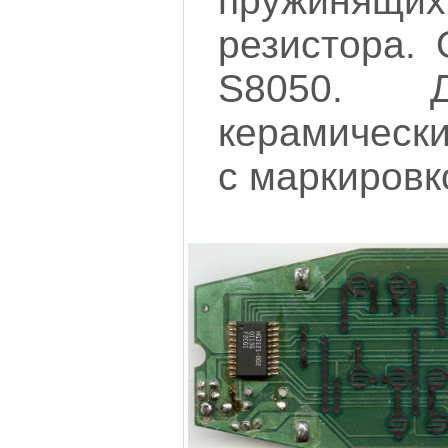
пружинящих
резистора. 
S8050. Д
керамическ
с маркировк