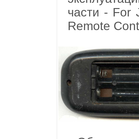
части - For
Remote Contr