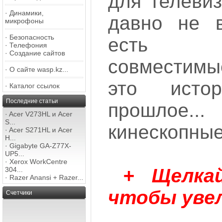
для телевиз
·
Динамики,
давно не в
микрофоны
·
Безопасность
есть 
·
Телефония
·
Создание сайтов
совместимы
·
О сайте wasp.kz...
это исто
·
Каталог ссылок
Последние статьи
прошлое.
·
Acer V273HL и Acer
S...
кинескопные
·
Acer S271HL и Acer
H...
·
Gigabyte GA-Z77X-
UP5...
·
Xerox WorkCentre
+ Щелка
304...
·
Razer Anansi + Razer...
чтобы уве
Счетчики