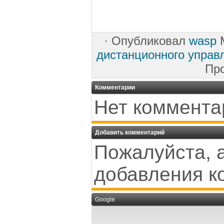
·
Опубликовал
wasp
M
дистанционного управ
Пр
Комментарии
Нет коммента
Добавить комментарий
Пожалуйста, 
добавления к
Google