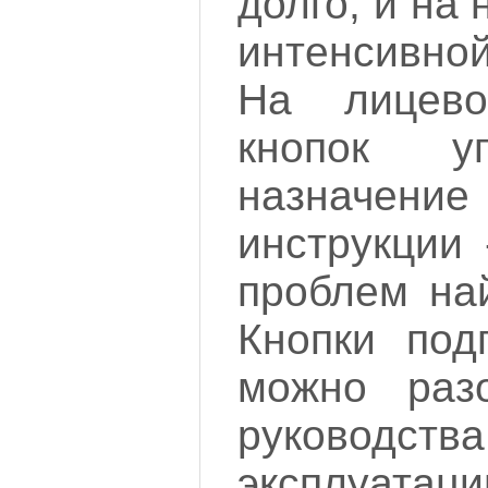
долго, и на
интенсивно
На лицев
кнопок у
назначен
инструкции 
проблем най
Кнопки под
можно раз
руков
эксплуата