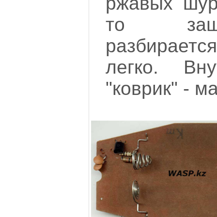
ржавых шур
то защ
разбираетс
легко. Вн
"коврик" - м