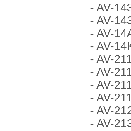
- AV-1
- AV-1
- AV-14
- AV-14
- AV-21
- AV-21
- AV-21
- AV-21
- AV-2
- AV-2