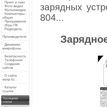
·
Принт и скан
зарядных устр
·
Фото-видео
·
Мультимедиа
·
Компьютеры -
804...
общая
·
Программное
·
Игры ПК
·
Радиодело
·
Зарядное
Производители
·
Динамики,
микрофоны
·
Безопасность
·
Телефония
·
Создание
сайтов
·
О сайте
wasp.kz...
·
Каталог
ссылок
Последние
статьи