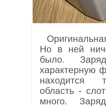
Оригинальная
Но в ней нич
было. Заря
характерную ф
находится т
область - сло
много. Заря