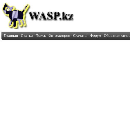
Главная
·
Статьи
·
Поиск
·
Фотогалерея
·
Скачать!
·
Форум
·
Обратная связ