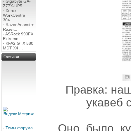
·
Gigabyte GA-
Z77X-UP5...
·
Xerox
WorkCentre
304...
·
Razer Anansi +
Razer...
·
ASRock 990FX
Extreme...
·
KFA2 GTX 580
MDT X4 ...
Счетчики
Правка: наш
укавеб с
Оно было ку
-
Темы форума