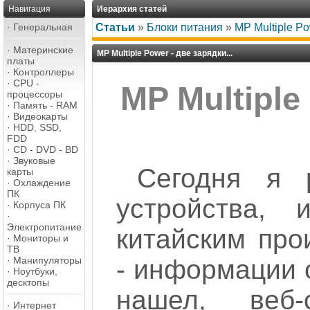
Навигация
Иерархия статей
·
Генеральная
Статьи
»
Блоки питания
»
MP Multiple Po
·
Материнские
MP Multiple Power - две зарядки...
платы
·
Контроллеры
·
CPU -
MP Multiple
процессоры
·
Память - RAM
·
Видеокарты
·
HDD, SSD,
FDD
·
CD - DVD - BD
·
Звуковые
Сегодня я 
карты
·
Охлаждение
ПК
устройства, 
·
Корпуса ПК
·
Электропитание
китайским про
·
Мониторы и
ТВ
- информации 
·
Манипуляторы
·
Ноутбуки,
десктопы
нашел, веб-
·
Интернет