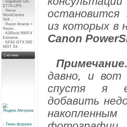
консультаци
·
Gigabyte GA-
Z77X-UP5...
остановится 
·
Xerox
WorkCentre
304...
из которых в 
·
Razer Anansi +
Razer...
·
ASRock 990FX
Canon PowerS
Extreme...
·
KFA2 GTX 580
MDT X4 ...
Счетчики
Примечание
давно, и вот
спустя я е
добавить нед
накопленн
фотограф
-
Темы форума