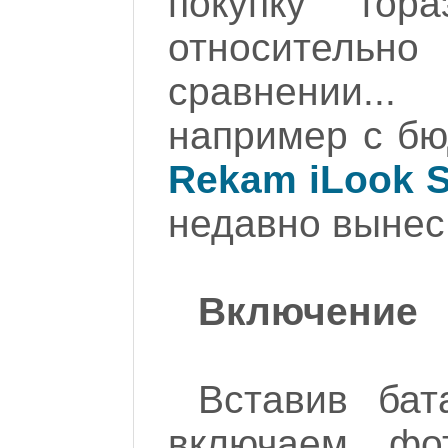
покупку гор
относител
сравнении.
например с бю
Rekam iLook S
недавно вынес 
Включение
Вставив бат
включаем фо