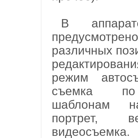
В аппар
предусмотр
различных поз
редактировани
режим автосъ
съемка по 
шаблонам на
портрет, в
видеосъемка.