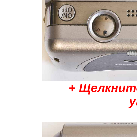
+ Щелкнит
у