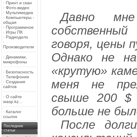
·
Принт и скан
·
Фото-видео
·
Мультимедиа
Давно мне
·
Компьютеры -
общая
собственный
·
Программное
·
Игры ПК
·
Радиодело
говоря, цены п
·
Производители
Однако не на
·
Динамики,
микрофоны
«крутую» каме
·
Безопасность
·
Телефония
меня не пре
·
Создание
сайтов
свыше 200 $ 
·
О сайте
wasp.kz...
больше не был
·
Каталог
ссылок
После долги
Последние
статьи