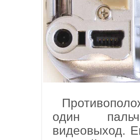
Противопол
один паль
видеовыход. Е