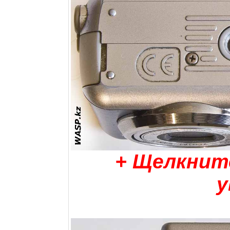
+ Щелкнит
у