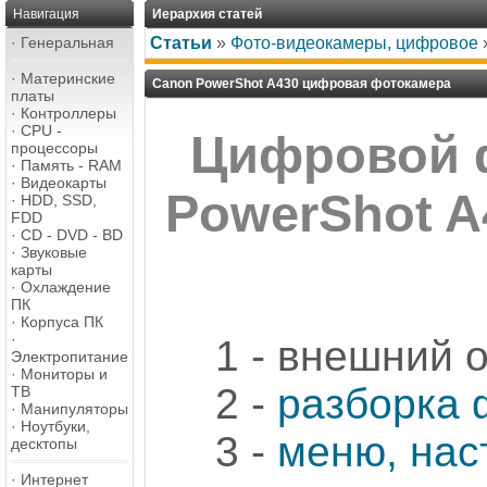
Навигация
Иерархия статей
·
Генеральная
Статьи
»
Фото-видеокамеры, цифровое
·
Материнские
Canon PowerShot A430 цифровая фотокамера
платы
·
Контроллеры
·
CPU -
Цифровой 
процессоры
·
Память - RAM
·
Видеокарты
PowerShot A
·
HDD, SSD,
FDD
·
CD - DVD - BD
·
Звуковые
карты
·
Охлаждение
ПК
·
Корпуса ПК
·
1 - внешний 
Электропитание
·
Мониторы и
2 -
разборка
ТВ
·
Манипуляторы
·
Ноутбуки,
3 -
меню, нас
десктопы
·
Интернет