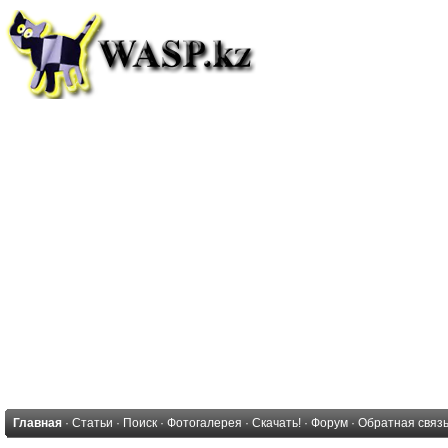
Главная
·
Статьи
·
Поиск
·
Фотогалерея
·
Скачать!
·
Форум
·
Обратная связ