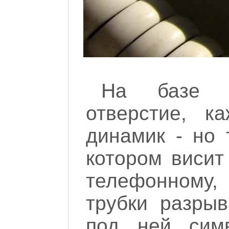
На базе 
отверстие, к
динамик - но 
котором висит
телефонному,
трубки разрыв
под ней симв