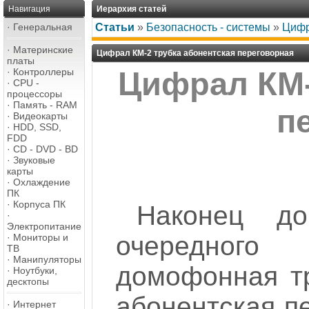
Навигация
Иерархия статей
·
Генеральная
Статьи
»
Безопасность - системы
»
Цифр
·
Материнские
Цифрал КМ-2 трубка абонентская переговорная
платы
·
Контроллеры
Цифрал КМ-
·
CPU -
процессоры
·
Память - RAM
п
·
Видеокарты
·
HDD, SSD,
FDD
·
CD - DVD - BD
·
Звуковые
карты
·
Охлаждение
ПК
·
Корпуса ПК
Наконец д
·
Электропитание
очередного
·
Мониторы и
ТВ
·
Манипуляторы
домофонная тр
·
Ноутбуки,
десктопы
абонентская п
·
Интернет