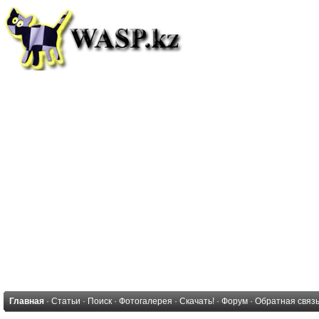
Главная
·
Статьи
·
Поиск
·
Фотогалерея
·
Скачать!
·
Форум
·
Обратная связ