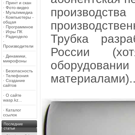
·
Принт и скан
·
Фото-видео
производств
·
Мультимедиа
·
Компьютеры -
производствен
общая
·
Программное
·
Игры ПК
Трубка разра
·
Радиодело
·
Производители
России (х
·
Динамики,
микрофоны
оборудова
·
Безопасность
материалами)..
·
Телефония
·
Создание
сайтов
·
О сайте
wasp.kz...
·
Каталог
ссылок
Последние
статьи