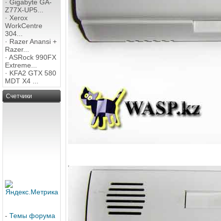
·
Gigabyte GA-
Z77X-UP5...
·
Xerox
WorkCentre
304...
·
Razer Anansi +
Razer...
·
ASRock 990FX
Extreme...
·
KFA2 GTX 580
MDT X4 ...
Счетчики
-
Темы форума