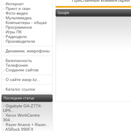
Присланные комментарии
·
Интернет
·
Принт и скан
·
Фото-видео
Google
·
Мультимедиа
·
Компьютеры - общая
·
Программное
·
Игры ПК
·
Радиодело
·
Производители
·
Динамики, микрофоны
·
Безопасность
·
Телефония
·
Создание сайтов
·
О сайте wasp.kz...
·
Каталог ссылок
Последние статьи
·
Gigabyte GA-Z77X-
UP5...
·
Xerox WorkCentre
304...
·
Razer Anansi + Razer...
·
ASRock 990FX