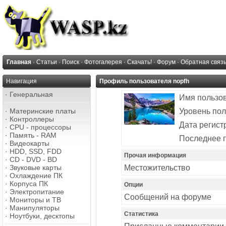
Главная
·
Статьи
·
Поиск
·
Фотогалерея
·
Скачать!
·
Форум
·
Обратная связ
Навигация
Профиль пользователя nopfh
·
Генеральная
Имя пользо
·
Материнские платы
Уровень пол
·
Контроллеры
Дата регист
·
CPU - процессоры
·
Память - RAM
Последнее 
·
Видеокарты
·
HDD, SSD, FDD
Прочая информация
·
CD - DVD - BD
·
Звуковые карты
Местожительство
·
Охлаждение ПК
·
Корпуса ПК
Опции
·
Электропитание
Сообщений на форуме
·
Мониторы и ТВ
·
Манипуляторы
Статистика
·
Ноутбуки, десктопы