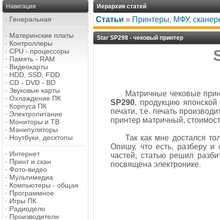
Навигация
Иерархия статей
·
Генеральная
Статьи
»
Принтеры, МФУ, сканер
·
Материнские платы
Star SP298 - чековый принтер
·
Контроллеры
·
CPU - процессоры
·
Память - RAM
·
Видеокарты
·
HDD, SSD, FDD
·
CD - DVD - BD
·
Звуковые карты
Матричные чековые прин
·
Охлаждение ПК
SP290
, продукцию японско
·
Корпуса ПК
печати, т.е. печать производ
·
Электропитание
принтер матричный, стоимост
·
Мониторы и ТВ
·
Манипуляторы
·
Ноутбуки, десктопы
Так как мне достался то
Опишу, что есть, разберу и
·
Интернет
частей, статью решил разби
·
Принт и скан
посвящена электронике.
·
Фото-видео
·
Мультимедиа
·
Компьютеры - общая
·
Программное
·
Игры ПК
·
Радиодело
·
Производители