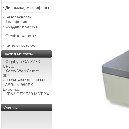
·
Динамики, микрофоны
·
Безопасность
·
Телефония
·
Создание сайтов
·
О сайте wasp.kz...
·
Каталог ссылок
Последние статьи
·
Gigabyte GA-Z77X-
UP5...
·
Xerox WorkCentre
304...
·
Razer Anansi + Razer...
·
ASRock 990FX
Extreme...
·
KFA2 GTX 580 MDT X4
...
Счетчики