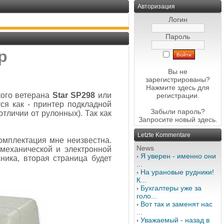
Авторизация
Логин
Пароль
р
Вы не
зарегистрированы?
Нажмите здесь
для
кого ветерана
Star SP298
или
регистрации.
ся как - принтер подкладной
Забыли пароль?
отличии от рулонных). Так как
Запросите новый
здесь
.
Letzte Kommentare
омплектация мне неизвестна.
News
 механической и электронной
Я уверен - именно они
ника, вторая страница будет
...
На урановые рудники!
К...
Бухгалтеры уже за
голо...
Вот так и заменят нас
...
Уважаемый - назад в