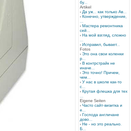
бу...
Artikel
Да уж... как только Ав...
Конечно, утверждение,
...
Мастера ремонтника
сей...
На мой взгляд, сложно
...
Исправил, бывает...
Fotos
Это она свои коленки
р...
В контрстрайк не
иначе...
Это точно! Причем,
чем...
У нас в школе как-то
с...
Крутая флешка для тех
...
Eigene Seiten
Часто сайт-визитка и
е...
Господа англичане
дово...
Не - но это реально.
Б...