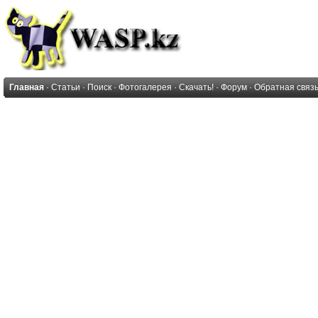
Главная
·
Статьи
·
Поиск
·
Фотогалерея
·
Скачать!
·
Форум
·
Обратная связ