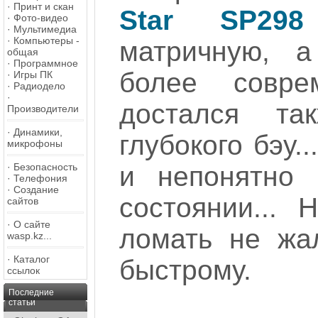
·
Принт и скан
Star SP298
·
Фото-видео
·
Мультимедиа
·
Компьютеры -
матричную, а
общая
·
Программное
более совр
·
Игры ПК
·
Радиодело
·
достался та
Производители
·
Динамики,
глубокого бэу.
микрофоны
·
Безопасность
и непонятно
·
Телефония
·
Создание
состоянии...
сайтов
·
О сайте
ломать не жа
wasp.kz...
·
Каталог
быстрому.
ссылок
Последние
статьи