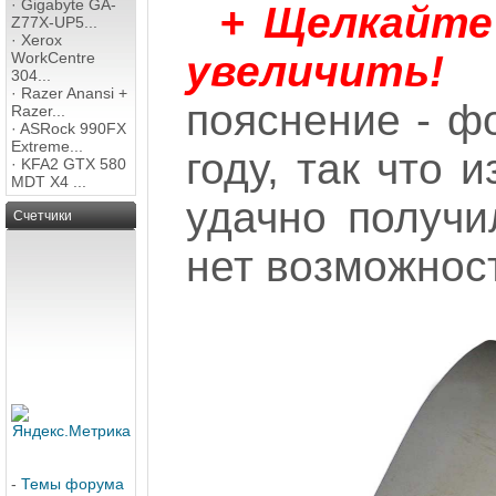
·
Gigabyte GA-
+ Щелкайте
Z77X-UP5...
·
Xerox
увелич
WorkCentre
304...
·
Razer Anansi +
пояснение - ф
Razer...
·
ASRock 990FX
Extreme...
году, так что 
·
KFA2 GTX 580
MDT X4 ...
удачно получил
Счетчики
нет возможнос
-
Темы форума