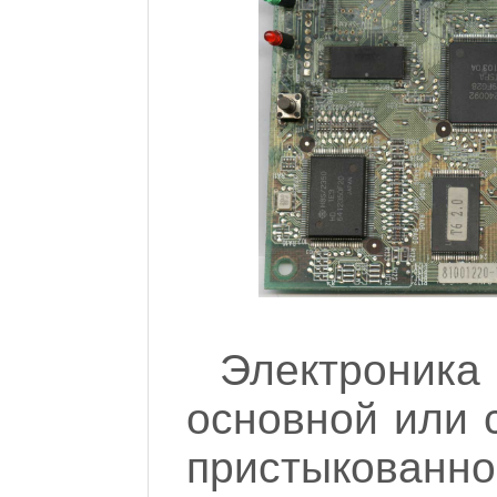
Электрони
основной или 
пристыкован