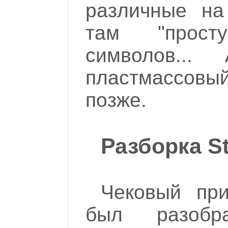
различные на
там "прост
символов..
пластмассов
позже.
Разборка S
Чековый при
был разобр