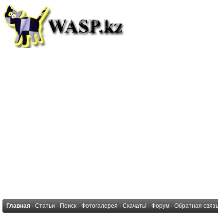
Главная
·
Статьи
·
Поиск
·
Фотогалерея
·
Скачать!
·
Форум
·
Обратная связ