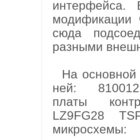
интерфейса. 
модификации ч
сюда подсое
разными внеш
На основной 
ней: 810012
платы конт
LZ9FG28 TS
микросхемы: