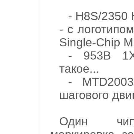
- H8S/2350
- с логотипом
Single-Chip M
- 953B 1
такое...
- MTD2003
шагового двиг
Один чип