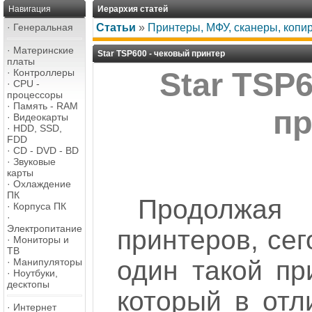
Навигация
Иерархия статей
·
Генеральная
Статьи
»
Принтеры, МФУ, сканеры, копи
·
Материнские
Star TSP600 - чековый принтер
платы
·
Контроллеры
Star TSP
·
CPU -
процессоры
·
Память - RAM
пр
·
Видеокарты
·
HDD, SSD,
FDD
·
CD - DVD - BD
·
Звуковые
карты
·
Охлаждение
ПК
Продолжая
·
Корпуса ПК
·
Электропитание
принтеров, сег
·
Мониторы и
ТВ
один такой пр
·
Манипуляторы
·
Ноутбуки,
десктопы
который в отл
·
Интернет