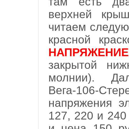
там есть дв
верхней кры
читаем следую
красной крас
НАПРЯЖЕНИЕ
закрытой ниж
молнии). Дал
Вега-106-С
напряжения эл
127, 220 и 240
и цена 150 р