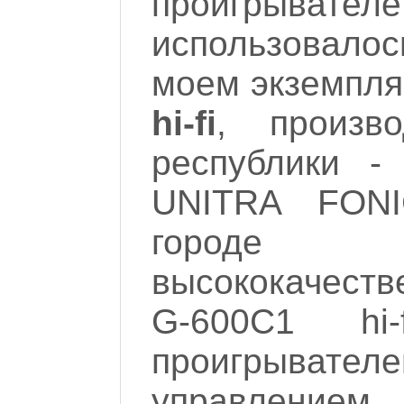
проигрыва
использовало
моем экземпля
hi-fi
, произв
республики -
UNITRA FONI
городе 
высококачеств
G-600C1 hi-
проигрыва
управлением.