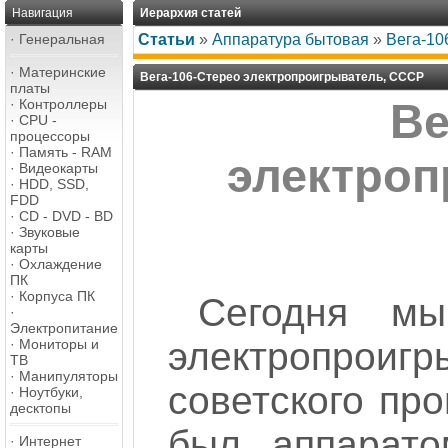
Навигация
Иерархия статей
·
Генеральная
Статьи
»
Аппаратура бытовая
»
Вега-10
·
Материнские
Вега-106-Стерео электропроигрыватель, СССР
платы
·
Контроллеры
Ве
·
CPU -
процессоры
·
Память - RAM
электроп
·
Видеокарты
·
HDD, SSD,
FDD
·
CD - DVD - BD
·
Звуковые
карты
·
Охлаждение
ПК
·
Корпуса ПК
Сегодня мы
·
Электропитание
электропроиг
·
Мониторы и
ТВ
·
Манипуляторы
советского про
·
Ноутбуки,
десктопы
был аппарато
·
Интернет