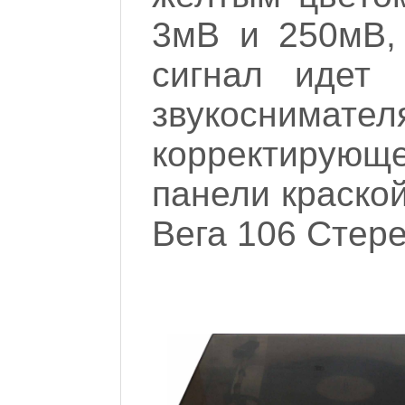
3мВ и 250мВ,
сигнал идет 
звукосним
корректирующ
панели краско
Вега 106 Стере