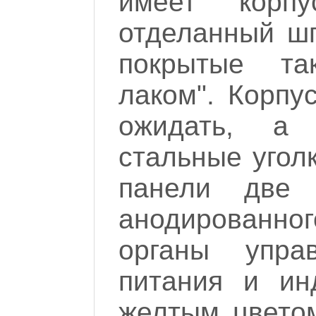
имеет корп
отделанный ш
покрытые та
лаком". Корпу
ожидать, а 
стальные угол
панели две 
анодированног
органы упра
питания и ин
желтым цветом