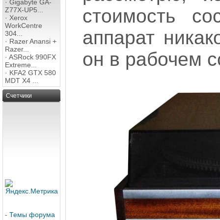
·
Gigabyte GA-
стоимость со
Z77X-UP5...
·
Xerox
WorkCentre
аппарат никак
304...
·
Razer Anansi +
Razer...
он в рабочем с
·
ASRock 990FX
Extreme...
·
KFA2 GTX 580
MDT X4 ...
Счетчики
-
Темы форума