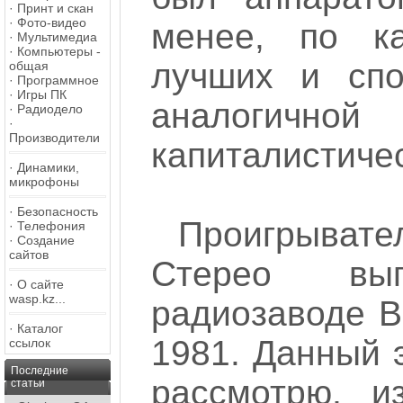
·
Принт и скан
·
Фото-видео
менее, по к
·
Мультимедиа
·
Компьютеры -
лучших и спо
общая
·
Программное
·
Игры ПК
аналоги
·
Радиодело
·
Производители
капиталистичес
·
Динамики,
микрофоны
·
Безопасность
Проигрывате
·
Телефония
·
Создание
сайтов
Стерео вы
·
О сайте
wasp.kz...
радиозаводе В
·
Каталог
1981. Данный 
ссылок
Последние
рассмотрю, и
статьи