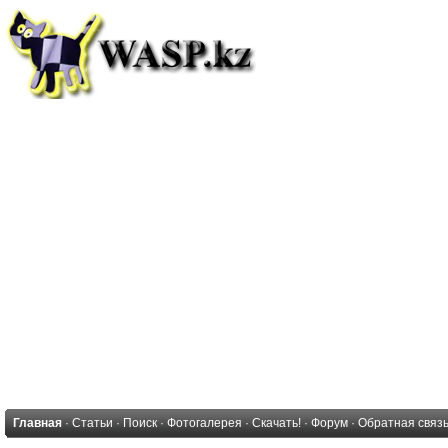
Главная
·
Статьи
·
Поиск
·
Фотогалерея
·
Скачать!
·
Форум
·
Обратная связ