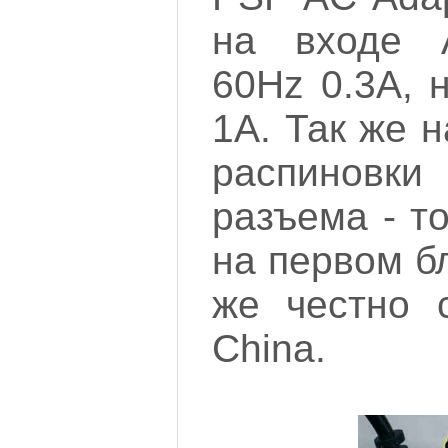
на входе 
60Hz 0.3A, 
1A. Так же 
распинов
разъема - то
на первом бл
же честно 
China.