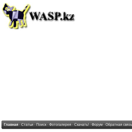
Главная
·
Статьи
·
Поиск
·
Фотогалерея
·
Скачать!
·
Форум
·
Обратная связ