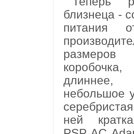
Теперь р
близнеца - 
питания о
производите
размеров 
коробочка
длиннее,
небольшое у
серебриста
ней кратк
PSP AC Adap