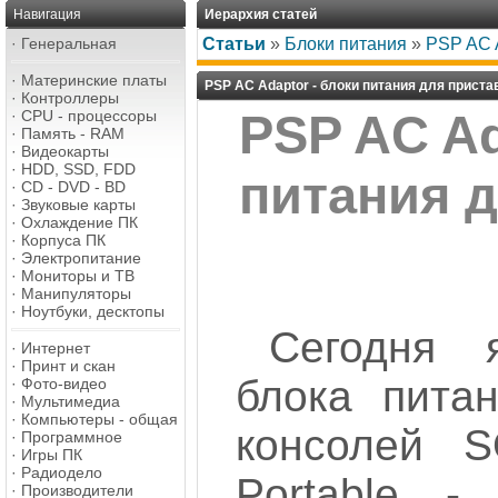
Навигация
Иерархия статей
·
Генеральная
Статьи
»
Блоки питания
»
PSP AC A
·
Материнские платы
PSP AC Adaptor - блоки питания для приста
·
Контроллеры
·
CPU - процессоры
PSP AC Ad
·
Память - RAM
·
Видеокарты
·
HDD, SSD, FDD
питания 
·
CD - DVD - BD
·
Звуковые карты
·
Охлаждение ПК
·
Корпуса ПК
·
Электропитание
·
Мониторы и ТВ
·
Манипуляторы
·
Ноутбуки, десктопы
Сегодня 
·
Интернет
·
Принт и скан
блока пита
·
Фото-видео
·
Мультимедиа
·
Компьютеры - общая
консолей S
·
Программное
·
Игры ПК
·
Радиодело
Portable 
·
Производители