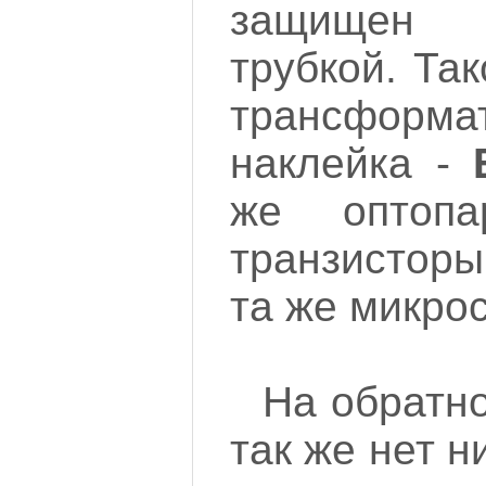
защищен т
трубкой. Та
трансформ
наклейка -
же оптоп
транзисторы
та же микро
На обратн
так же нет н