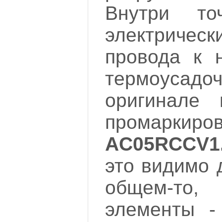
Внутри то
электричес
провода к 
термоусадо
оригинале 
промаркир
AC05RCCV1
это видимо д
общем-то
элементы -