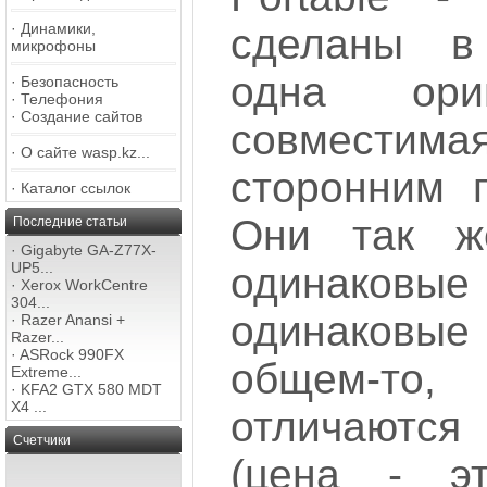
·
Динамики,
сделаны в
микрофоны
одна ориг
·
Безопасность
·
Телефония
·
Создание сайтов
совместима
·
О сайте wasp.kz...
сторонним п
·
Каталог ссылок
Они так ж
Последние статьи
·
Gigabyte GA-Z77X-
UP5...
одинаков
·
Xerox WorkCentre
304...
одинаковы
·
Razer Anansi +
Razer...
·
ASRock 990FX
общем-т
Extreme...
·
KFA2 GTX 580 MDT
X4 ...
отличаются
Счетчики
(цена - э