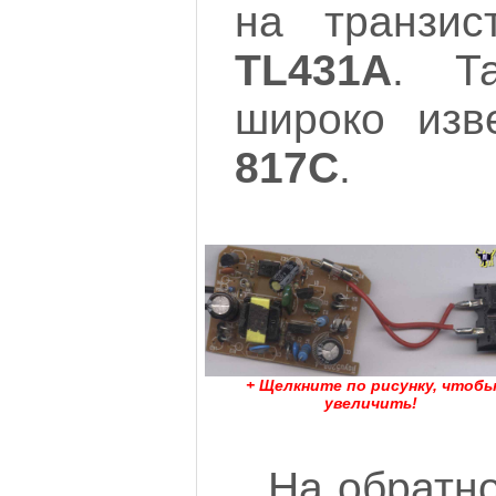
на транзи
TL431A
. Т
широко изв
817C
.
+ Щелкните по рисунку, чтоб
увеличить!
На обратн