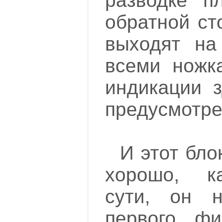
разводке п
обратной ст
выходят на
всеми ножк
индикации 
предусмотре
И этот бло
хорошо, к
сути, он 
первого, фи