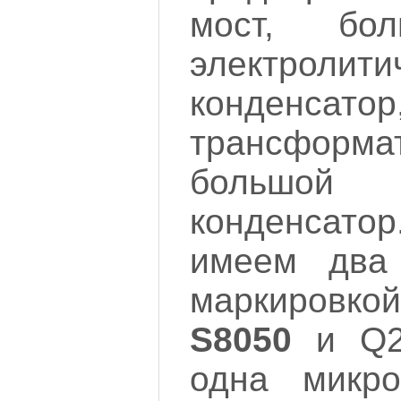
мост, бол
электролити
конденсат
трансформ
большо
конденсатор
имеем два 
маркировко
S8050
и Q
одна микро