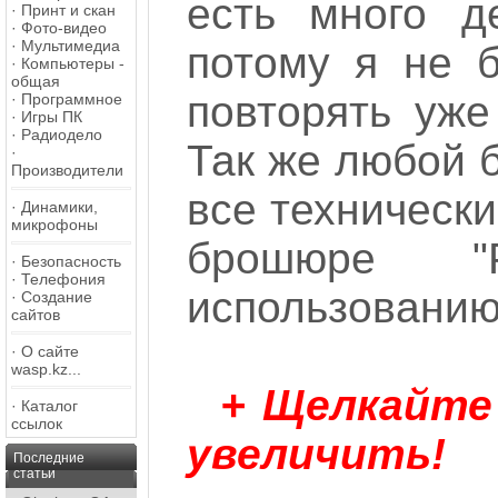
есть много д
·
Принт и скан
·
Фото-видео
·
Мультимедиа
потому я не б
·
Компьютеры -
общая
повторять уже
·
Программное
·
Игры ПК
·
Радиодело
Так же любой 
·
Производители
все технически
·
Динамики,
микрофоны
брошюре "Р
·
Безопасность
·
Телефония
использованию
·
Создание
сайтов
·
О сайте
wasp.kz...
+ Щелкайте
·
Каталог
ссылок
увеличить!
Последние
статьи