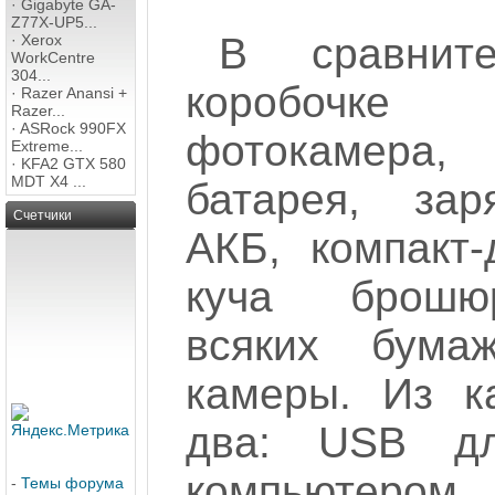
·
Gigabyte GA-
Z77X-UP5...
В сравнит
·
Xerox
WorkCentre
304...
коробочке 
·
Razer Anansi +
Razer...
·
ASRock 990FX
фотокамера,
Extreme...
·
KFA2 GTX 580
MDT X4 ...
батарея, зар
Счетчики
АКБ, компакт
куча брошюр
всяких бума
камеры. Из 
два: USB дл
компьютером
-
Темы форума