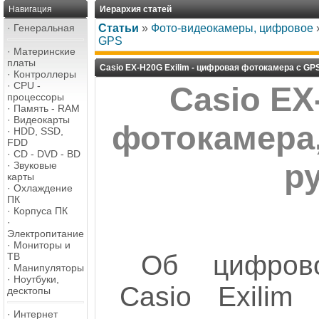
Навигация
Иерархия статей
·
Генеральная
Статьи
»
Фото-видеокамеры, цифровое
GPS
·
Материнские
платы
Casio EX-H20G Exilim - цифровая фотокамера с GP
·
Контроллеры
·
CPU -
Casio EX
процессоры
·
Память - RAM
·
Видеокарты
фотокамера,
·
HDD, SSD,
FDD
·
CD - DVD - BD
ру
·
Звуковые
карты
·
Охлаждение
ПК
·
Корпуса ПК
·
Электропитание
·
Мониторы и
Об цифров
ТВ
·
Манипуляторы
·
Ноутбуки,
Casio Exilim
десктопы
·
Интернет