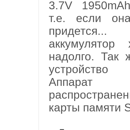
3.7V 1950mAh
т.е. если он
придется.
аккумулятор 
надолго. Так 
устройств
Аппарат 
распростране
карты памяти 