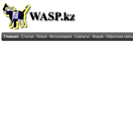
Главная
·
Статьи
·
Поиск
·
Фотогалерея
·
Скачать!
·
Форум
·
Обратная связ