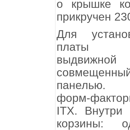
о крышке ко
прикручен 23
Для устано
платы п
выдвиж
совмещен
панелью. 
форм-факторы
ITX. Внутри 
корзины: 