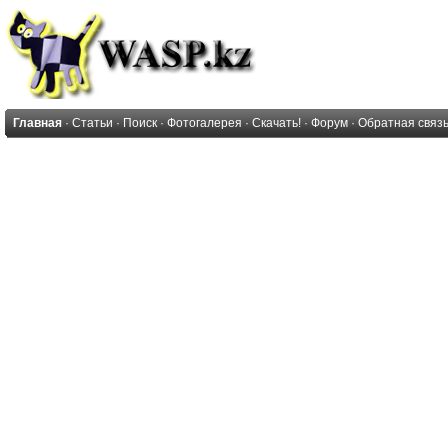
Главная
·
Статьи
·
Поиск
·
Фотогалерея
·
Скачать!
·
Форум
·
Обратная связ