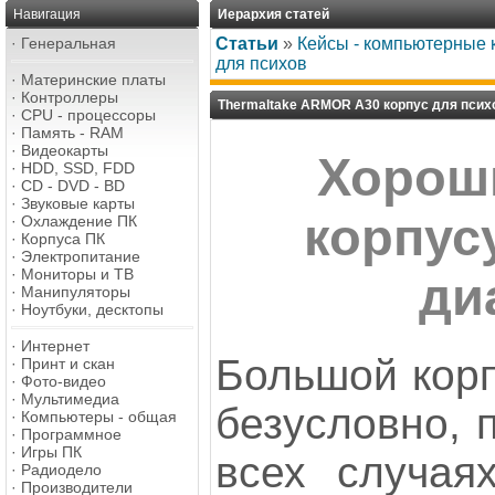
Навигация
Иерархия статей
·
Генеральная
Статьи
»
Кейсы - компьютерные 
для психов
·
Материнские платы
·
Контроллеры
Thermaltake ARMOR A30 корпус для псих
·
CPU - процессоры
·
Память - RAM
·
Видеокарты
Хорош
·
HDD, SSD, FDD
·
CD - DVD - BD
·
Звуковые карты
корпус
·
Охлаждение ПК
·
Корпуса ПК
·
Электропитание
·
Мониторы и ТВ
диа
·
Манипуляторы
·
Ноутбуки, десктопы
·
Интернет
Большой корп
·
Принт и скан
·
Фото-видео
·
Мультимедиа
безусловно, 
·
Компьютеры - общая
·
Программное
·
Игры ПК
всех случая
·
Радиодело
·
Производители