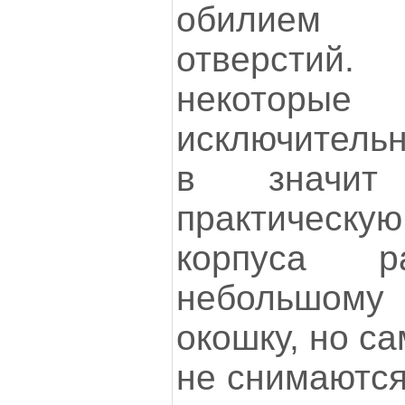
обилием в
отверстий.
некотор
исключитель
в значит
практическую
корпуса р
небольшом
окошку, но с
не снимаются