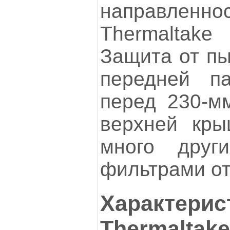
направле
Thermalta
Защита от пы
передней п
перед 230-м
верхней кры
много друг
фильтрами от
Характерис
Thermaltak