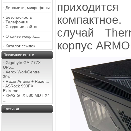
приходится
·
Динамики, микрофоны
компактное.
·
Безопасность
·
Телефония
·
Создание сайтов
случай Ther
·
О сайте wasp.kz...
корпус ARMO
·
Каталог ссылок
Последние статьи
·
Gigabyte GA-Z77X-
UP5...
·
Xerox WorkCentre
304...
·
Razer Anansi + Razer...
·
ASRock 990FX
Extreme...
·
KFA2 GTX 580 MDT X4
...
Счетчики