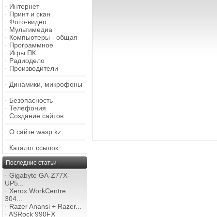
·
Интернет
·
Принт и скан
·
Фото-видео
·
Мультимедиа
·
Компьютеры - общая
·
Программное
·
Игры ПК
·
Радиодело
·
Производители
·
Динамики, микрофоны
·
Безопасность
·
Телефония
·
Создание сайтов
·
О сайте wasp.kz...
·
Каталог ссылок
Последние статьи
·
Gigabyte GA-Z77X-
UP5...
·
Xerox WorkCentre
304...
·
Razer Anansi + Razer...
·
ASRock 990FX