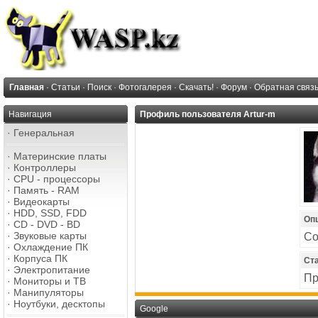
Главная
·
Статьи
·
Поиск
·
Фотогалерея
·
Скачать!
·
Форум
·
Обратная связ
Навигация
Профиль пользователя Artur-m
·
Генеральная
·
Материнские платы
·
Контроллеры
·
CPU - процессоры
·
Память - RAM
·
Видеокарты
·
HDD, SSD, FDD
Оп
·
CD - DVD - BD
·
Звуковые карты
Со
·
Охлаждение ПК
·
Корпуса ПК
Ст
·
Электропитание
Пр
·
Мониторы и ТВ
·
Манипуляторы
·
Ноутбуки, десктопы
Google