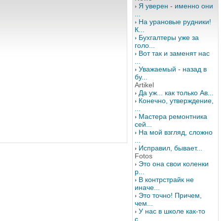
Я уверен - именно они
...
На урановые рудники!
К...
Бухгалтеры уже за
голо...
Вот так и заменят нас
...
Уважаемый - назад в
бу...
Artikel
Да уж... как только Ав...
Конечно, утверждение,
...
Мастера ремонтника
сей...
На мой взгляд, сложно
...
Исправил, бывает...
Fotos
Это она свои коленки
р...
В контрстрайк не
иначе...
Это точно! Причем,
чем...
У нас в школе как-то
с...