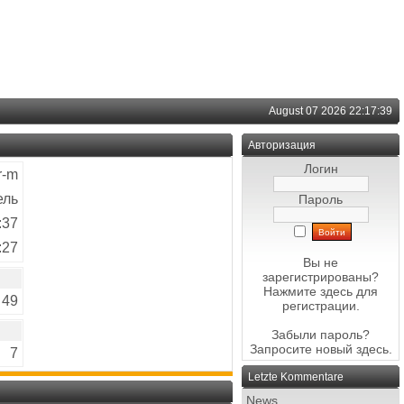
August 07 2026 22:17:39
Авторизация
Логин
r-m
ель
Пароль
:37
:27
Вы не
зарегистрированы?
Нажмите здесь
для
49
регистрации.
Забыли пароль?
Запросите новый
здесь
.
7
Letzte Kommentare
News