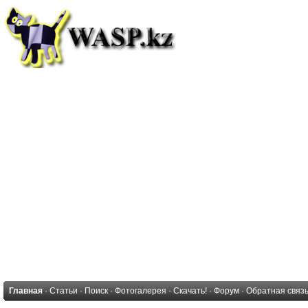
Главная
·
Статьи
·
Поиск
·
Фотогалерея
·
Скачать!
·
Форум
·
Обратная связ