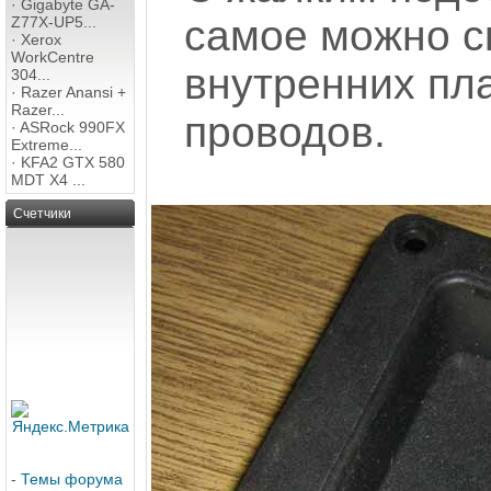
·
Gigabyte GA-
самое можно с
Z77X-UP5...
·
Xerox
WorkCentre
внутренних пл
304...
·
Razer Anansi +
Razer...
проводов.
·
ASRock 990FX
Extreme...
·
KFA2 GTX 580
MDT X4 ...
Счетчики
-
Темы форума