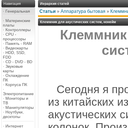
Навигация
Иерархия статей
·
Генеральная
Статьи
»
Аппаратура бытовая
»
Клеммни
·
Материнские
Клеммник для акустических систем, нонейм
платы
·
Контроллеры
Клеммник 
·
CPU -
процессоры
·
Память - RAM
сис
·
Видеокарты
·
HDD, SSD,
FDD
·
CD - DVD - BD
·
Звуковые
карты
·
Охлаждение
ПК
·
Корпуса ПК
Сегодня я пр
·
Электропитание
из китайских и
·
Мониторы и
ТВ
·
Манипуляторы
акустических с
·
Ноутбуки,
десктопы
колонок. Произ
·
Интернет