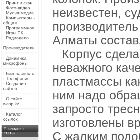
·
Принт и скан
·
Фото-видео
неизвестен, суд
·
Мультимедиа
·
Компьютеры -
производитель
общая
·
Программное
·
Игры ПК
Алматы составл
·
Радиодело
·
Производители
Корпус сдела
·
Динамики,
микрофоны
неважного каче
·
Безопасность
пластмассы как
·
Телефония
·
Создание
сайтов
ним надо обра
·
О сайте
wasp.kz...
запросто трес
·
Каталог
изготовлены вр
ссылок
Последние
С жалким подоб
статьи