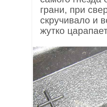
грани, при све
скручивало и в
жутко царапает