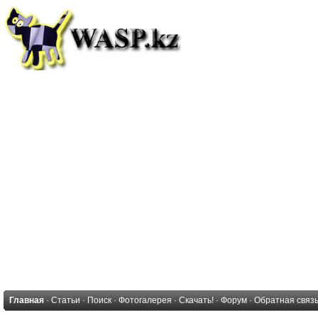
Главная
·
Статьи
·
Поиск
·
Фотогалерея
·
Скачать!
·
Форум
·
Обратная связ