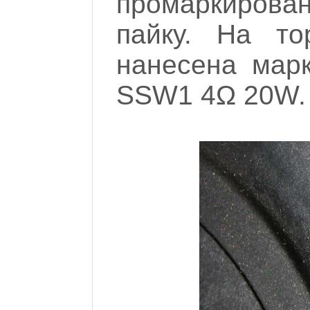
промаркирова
пайку. На то
нанесена мар
SSW1 4Ω 20W.