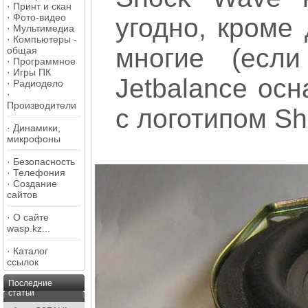
·
Принт и скан
·
Фото-видео
угодно, кроме 
·
Мультимедиа
·
Компьютеры -
многие (если
общая
·
Программное
·
Игры ПК
Jetbalance ос
·
Радиодело
·
Производители
с логотипом S
·
Динамики,
микрофоны
·
Безопасность
·
Телефония
·
Создание
сайтов
·
О сайте
wasp.kz...
·
Каталог
ссылок
Последние
статьи