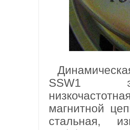
Динамическа
SSW1 элек
низкочастотн
магнитной це
стальная, и