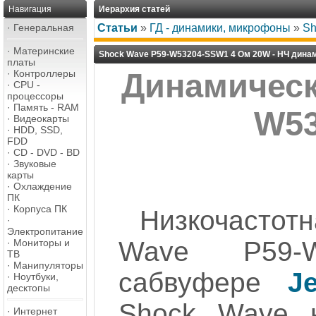
Навигация
Иерархия статей
·
Генеральная
Статьи
»
ГД - динамики, микрофоны
»
Sh
·
Материнские
Shock Wave P59-W53204-SSW1 4 Ом 20W - НЧ дина
платы
·
Контроллеры
Динамическ
·
CPU -
процессоры
·
Память - RAM
W53
·
Видеокарты
·
HDD, SSD,
FDD
·
CD - DVD - BD
·
Звуковые
карты
·
Охлаждение
ПК
·
Корпуса ПК
Низкочастот
·
Электропитание
Wave P59-W
·
Мониторы и
ТВ
·
Манипуляторы
сабвуфере
J
·
Ноутбуки,
десктопы
Shock Wave н
·
Интернет