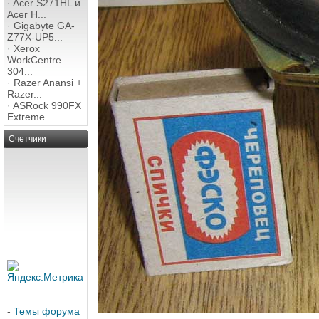
·
Acer S271HL и
Acer H...
·
Gigabyte GA-
Z77X-UP5...
·
Xerox
WorkCentre
304...
·
Razer Anansi +
Razer...
·
ASRock 990FX
Extreme...
Счетчики
-
Темы форума