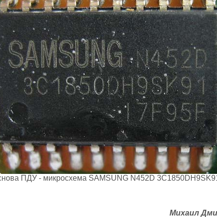
снова ПДУ - микросхема SAMSUNG N452D 3C1850DH9SK91.
Михаил Дми