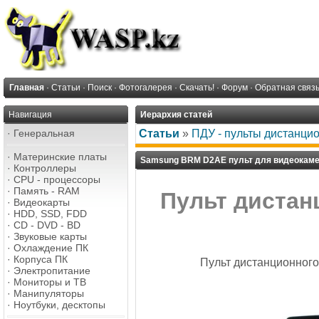
Главная
·
Статьи
·
Поиск
·
Фотогалерея
·
Скачать!
·
Форум
·
Обратная связ
Навигация
Иерархия статей
·
Генеральная
Статьи
»
ПДУ - пульты дистанци
·
Материнские платы
Samsung BRM D2AE пульт для видеокам
·
Контроллеры
·
CPU - процессоры
·
Память - RAM
Пульт диста
·
Видеокарты
·
HDD, SSD, FDD
·
CD - DVD - BD
·
Звуковые карты
·
Охлаждение ПК
·
Корпуса ПК
Пульт дистанционного
·
Электропитание
·
Мониторы и ТВ
·
Манипуляторы
·
Ноутбуки, десктопы