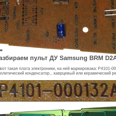
азбираем пульт ДУ Samsung BRM D2
вот такая плата электроники, на ней маркировака: P4101-00
ролитический конденсатор... каврцевый или керамический р