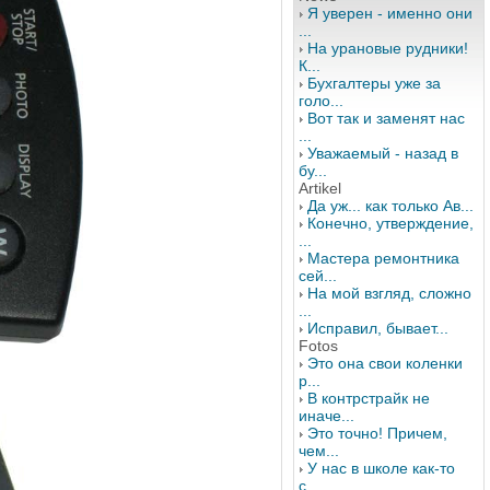
Я уверен - именно они
...
На урановые рудники!
К...
Бухгалтеры уже за
голо...
Вот так и заменят нас
...
Уважаемый - назад в
бу...
Artikel
Да уж... как только Ав...
Конечно, утверждение,
...
Мастера ремонтника
сей...
На мой взгляд, сложно
...
Исправил, бывает...
Fotos
Это она свои коленки
р...
В контрстрайк не
иначе...
Это точно! Причем,
чем...
У нас в школе как-то
с...