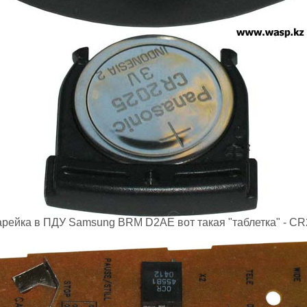
рейка в ПДУ Samsung BRM D2AE вот такая "таблетка" - C