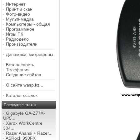
·
Интернет
·
Принт и скан
·
Фото-видео
·
Мультимедиа
·
Компьютеры - общая
·
Программное
·
Игры ПК
·
Радиодело
·
Производители
·
Динамики, микрофоны
·
Безопасность
·
Телефония
·
Создание сайтов
·
О сайте wasp.kz...
·
Каталог ссылок
Последние статьи
·
Gigabyte GA-Z77X-
UP5...
·
Xerox WorkCentre
304...
·
Razer Anansi + Razer...
·
ASRock 990FX