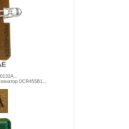
AE
0132A...
езонатор OCR455B1...