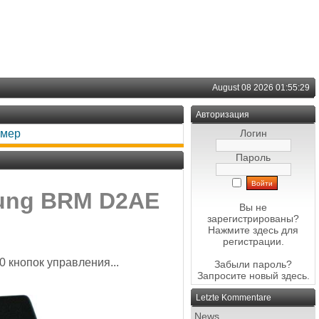
August 08 2026 01:55:29
Авторизация
амер
Логин
Пароль
ung BRM D2AE
Вы не
зарегистрированы?
Нажмите здесь
для
регистрации.
 кнопок управления...
Забыли пароль?
Запросите новый
здесь
.
Letzte Kommentare
News