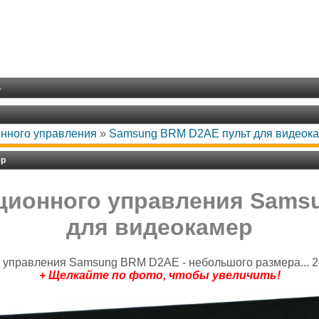
ь
онного управления
»
Samsung BRM D2AE пульт для видеок
ер
нционного управления Sams
для видеокамер
 управления Samsung BRM D2AE - небольшого размера... 20
+ Щелкайте по фото, чтобы увеличить!