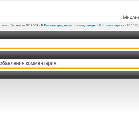
Михаил
ал
wasp
December 07 2009 ·
В
Клавиатуры, мыши, манипуляторы
·
0 Комментариев
· 8605 П
добавления комментария.