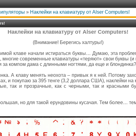
нипуляторы
»
Наклейки на клавиатуру от Alser Computers!
rs!
Наклейки на клавиатуру от Alser Computers!
(Внимание! Берегись халтуры!)
бимой клаве начали истираться буквы… Думаю, эта пробле
многие современные клавиатуры «теряют» свои буквы (и н
и за компом дама с длинными ногтями, да еще и блондинка?.
инка. А клаву менять неохота – привык я к ней. Потому за
ах, и покупаю за 395 тенге (3,2 доллара США), наклейки на 
ые, так и прозрачные, как с черными, так и красными б
ольшая, но для такой ерундовины кусачая. Тем более… тем