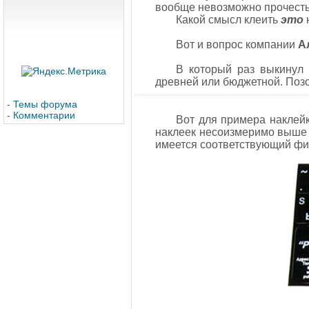
вообще невозможно прочесть
Какой смысл клеить
это
н
Вот и вопрос компании
А
В который раз выкинул 
древней или бюджетной. Позо
-
Темы форума
-
Комментарии
Вот для примера наклей
наклеек несоизмеримо выше А
имеется соответствующий фиг