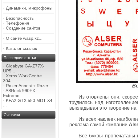
·
Динамики, микрофоны
·
Безопасность
·
Телефония
·
Создание сайтов
·
О сайте wasp.kz...
·
Каталог ссылок
Последние статьи
·
Gigabyte GA-Z77X-
UP5...
·
Xerox WorkCentre
304...
·
Razer Anansi + Razer...
Во
·
ASRock 990FX
Extreme...
Изготовлены они, скоре
·
KFA2 GTX 580 MDT X4
трудилась над изготовлени
...
выкладывая это творение на в
Счетчики
Из всех наклеек наиболее
реклама самой компании
Als
Все буквы пропечатаны 