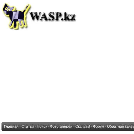
Главная
·
Статьи
·
Поиск
·
Фотогалерея
·
Скачать!
·
Форум
·
Обратная связ