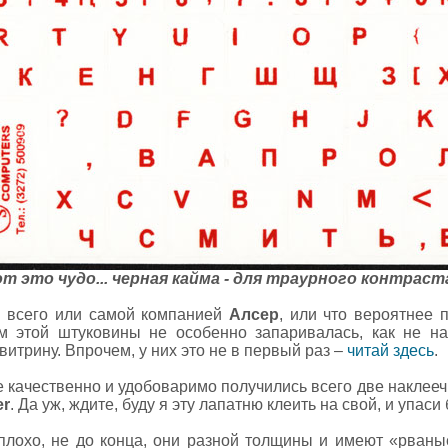
т это чудо... черная кайма - для траурного контраста
е всего или самой компанией
Алсер
, или что вероятнее п
ем этой штуковины не особенно запаривалась, как не н
итрину. Впрочем, у них это не в первый раз –
читай здесь
.
 качественно и удобоваримо получились всего две наклеечк
er
. Да уж, ждите, буду я эту лапатню клеить на свой, и упаси
плохо, не до конца, они разной толщины и имеют «рван