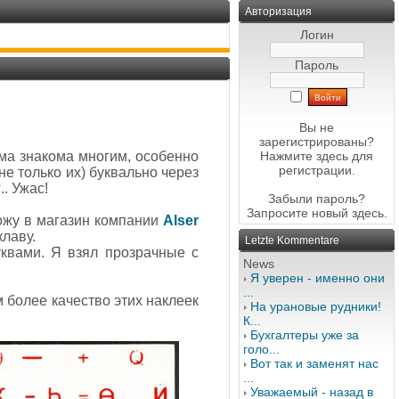
Авторизация
Логин
Пароль
Вы не
зарегистрированы?
ма знакома многим, особенно
Нажмите здесь
для
регистрации.
е только их) буквально через
. Ужас!
Забыли пароль?
Запросите новый
здесь
.
хожу в магазин компании
Alser
клаву.
Letzte Kommentare
уквами. Я взял прозрачные с
News
Я уверен - именно они
...
 более качество этих наклеек
На урановые рудники!
К...
Бухгалтеры уже за
голо...
Вот так и заменят нас
...
Уважаемый - назад в