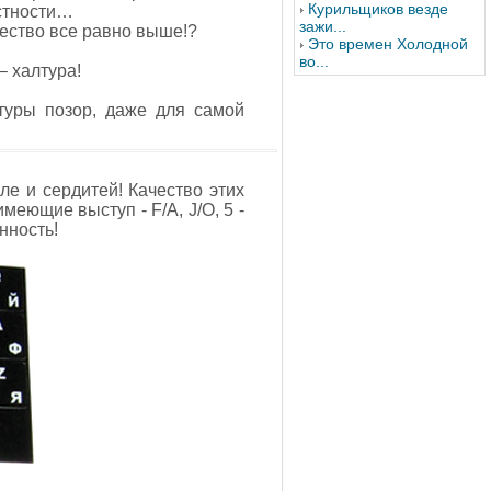
Курильщиков везде
стности…
зажи...
чество все равно выше!?
Это времен Холодной
во...
– халтура!
атуры позор, даже для самой
ле и сердитей! Качество этих
еющие выступ - F/A, J/O, 5 -
нность!