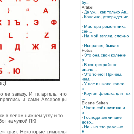
бу...
Artikel
Да уж... как только Ав...
Конечно, утверждение,
...
Мастера ремонтника
сей...
На мой взгляд, сложно
...
Исправил, бывает...
Fotos
Это она свои коленки
р...
В контрстрайк не
иначе...
Это точно! Причем,
чем...
 :)
У нас в школе как-то
с...
Крутая флешка для тех
о ее заказу. И та артель, что
...
апряглись и сами Алсеровцы
Eigene Seiten
Часто сайт-визитка и
е...
и в левом нижнем углу и то –
Господа англичане
 бог на чужой ПК!
дово...
Не - но это реально.
ые» края. Некоторые символы
Б...