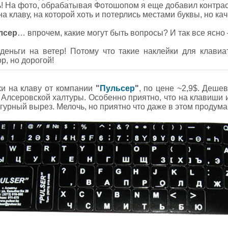
! На фото, обрабатывая Фотошопом я еще добавил контра
а клаву, на которой хоть и потерлись местами буквы, но ка
лсер
… впрочем, какие могут быть вопросы? И так все ясно 
деньги на ветер! Потому что такие наклейки для клави
р, но дорогой!
ки на клаву от компании
"
Пульсер
"
, по цене ~2,9$. Дешев
лсеровской халтуры. Особенно приятно, что на клавиши им
урный вырез. Мелочь, но приятно что даже в этом продума