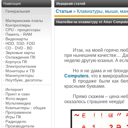
Навигация
Иерархия статей
·
Генеральная
Статьи
»
Клавиатуры, мыши, ма
·
Материнские платы
Наклейки на клавиатуру от Alser Compute
·
Контроллеры
·
CPU - процессоры
·
Память - RAM
·
Видеокарты
·
HDD, SSD, FDD
·
CD - DVD - BD
Итак, на моей горячо лю
·
Звуковые карты
при нынешнем качестве… Да, 
·
Охлаждение ПК
неделю другую юзанья. А есл
·
Корпуса ПК
·
Электропитание
Но я не дама и не блонд
·
Мониторы и ТВ
·
Манипуляторы
Computers
, что в микрорайон
·
Ноутбуки, десктопы
В продаже были как бел
красными буквами.
·
Интернет
·
Принт и скан
Прямо скажем – цена неб
·
Фото-видео
оказалось страшнее некуда!
·
Мультимедиа
·
Компьютеры - общая
·
Программное
·
Игры ПК
·
Радиодело
·
Производители