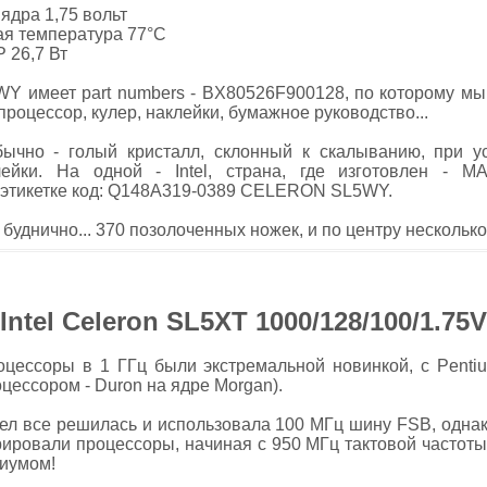
ядра 1,75 вольт
я температура 77°C
 26,7 Вт
Y имеет part numbers - BX80526F900128, по которому мы 
 процессор, кулер, наклейки, бумажное руководство...
бычно - голый кристалл, склонный к скалыванию, при у
ейки. На одной - Intel, страна, где изготовлен - M
й этикетке код: Q148A319-0389 CELERON SL5WY.
 буднично... 370 позолоченных ножек, и по центру несколь
Intel Celeron SL5XT 1000/128/100/1.75V
цессоры в 1 ГГц были экстремальной новинкой, с Pentium
оцессором - Duron на ядре Morgan).
л все решилась и использовала 100 МГц шину FSB, однак
рировали процессоры, начиная с 950 МГц тактовой частоты. 
тиумом!