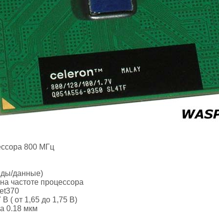
ессора 800 МГц
анды/данные)
т на частоте процессора
et370
В ( от 1,65 до 1,75 В)
а 0.18 мкм