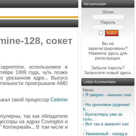
Авторизация
Логин
Пароль
mine-128, сокет
Вы не
зарегистрированы?
Нажмите здесь
для
регистрации.
oppermine, используемое в
Забыли пароль?
тябре 1999 года, чуть позже
Запросите новый
здесь
.
о урезанном ядре... Выпуск
Letzte Kommentare
ительности проигрывали AMD
News
Я уверен - именно они
сывал такой процессор
Celeron
...
На урановые рудники!
К...
Бухгалтеры уже за
пулярны, так как обладатели
голо...
ессоры на ядрах Covington и
Вот так и заменят нас
Коппермайн... В том числе и
...
Уважаемый - назад в