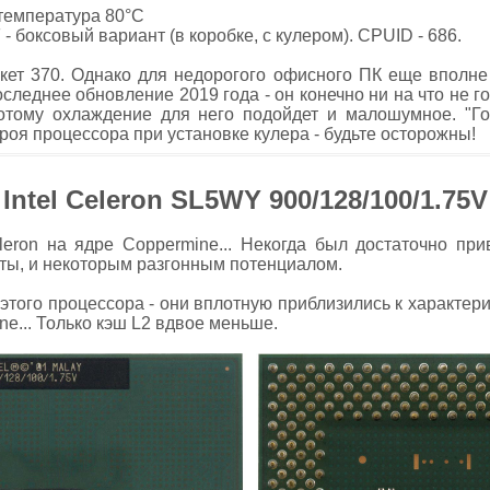
температура 80°C
- боксовый вариант (в коробке, с кулером). CPUID - 686.
кет 370. Однако для недорогого офисного ПК еще вполне
 последнее обновление 2019 года - он конечно ни на что не 
 потому охлаждение для него подойдет и малошумное. "Г
роя процессора при установке кулера - будьте осторожны!
Intel Celeron SL5WY 900/128/100/1.75V
eron на ядре Coppermine... Некогда был достаточно при
ты, и некоторым разгонным потенциалом.
того процессора - они вплотную приблизились к характерис
e... Только кэш L2 вдвое меньше.