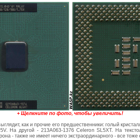
+ Щелкните по фото, чтобы увеличить!
ыглядит, как и прочие его предшественники: голый кристалл
.75V. На другой - 213A063-1376 Celeron SL5XT. На тексто
она - также не имеет ничего экстраординарного - все тоже 