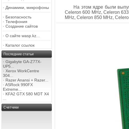
На этом ядре были выпу
·
Динамики, микрофоны
Celeron 600 MHz, Celeron 63
·
Безопасность
MHz, Celeron 850 MHz, Celero
·
Телефония
·
Создание сайтов
·
О сайте wasp.kz...
·
Каталог ссылок
Последние статьи
·
Gigabyte GA-Z77X-
UP5...
·
Xerox WorkCentre
304...
·
Razer Anansi + Razer...
·
ASRock 990FX
Extreme...
·
KFA2 GTX 580 MDT X4
...
Счетчики