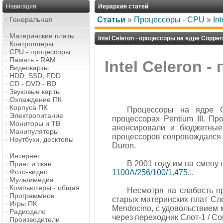
Навигация
Иерархия статей
·
Генеральная
Статьи
»
Процессоры - CPU
»
In
·
Материнские платы
Intel Celeron - процессоры на ядре Coppe
·
Контроллеры
·
CPU - процессоры
·
Память - RAM
Intel Celeron 
·
Видеокарты
·
HDD, SSD, FDD
·
CD - DVD - BD
·
Звуковые карты
·
Охлаждение ПК
·
Корпуса ПК
Процессоры на ядре C
·
Электропитание
процессорах Pentium III. П
·
Мониторы и ТВ
анонсировали и бюджетные 
·
Манипуляторы
процессоров сопровождался
·
Ноутбуки, десктопы
Duron.
·
Интернет
В 2001 году им на смену
·
Принт и скан
·
Фото-видео
1100A/256/100/1.475
...
·
Мультимедиа
·
Компьютеры - общая
Несмотря на слабость пр
·
Программное
старых материнских плат Сл
·
Игры ПК
Mendocino, с удовольствием
·
Радиодело
через переходник Слот-1 / Со
·
Производители