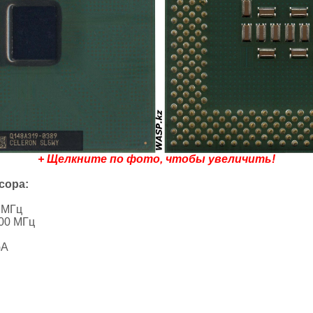
+ Щелкните по фото, чтобы увеличить!
сора:
 МГц
00 МГц
GA