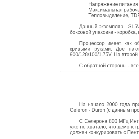
Напряжение питания 
Максимальная рабоча
Тепловыделение, TDP
Данный экземпляр - SL5W
боксовой упаковке - коробка,
Процессор имеет, как о
кривыми руками. Две накл
900/128/100/1.75V. На второ
С обратной стороны - все
На начало 2000 года про
Celeron - Duron (с данным пр
С Селерона 800 МГц Инте
уже не хватало, что демонст
должен конкурировать с Пен