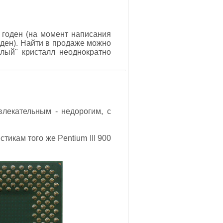
 годен (на момент написания
годен). Найти в продаже можно
олый" кристалл неоднократно
влекательным - недорогим, с
тикам того же Pentium III 900