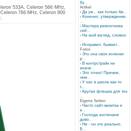
бу...
eron 533A, Celeron 566 MHz,
Artikel
Да уж... как только Ав...
, Celeron 766 MHz, Celeron 800
Конечно, утверждение,
.
...
Мастера ремонтника
сей...
На мой взгляд, сложно
...
Исправил, бывает...
Fotos
Это она свои коленки
р...
В контрстрайк не
иначе...
Это точно! Причем,
чем...
У нас в школе как-то
с...
Крутая флешка для тех
...
Eigene Seiten
Часто сайт-визитка и
е...
Господа англичане
дово...
Не - но это реально.
Б...