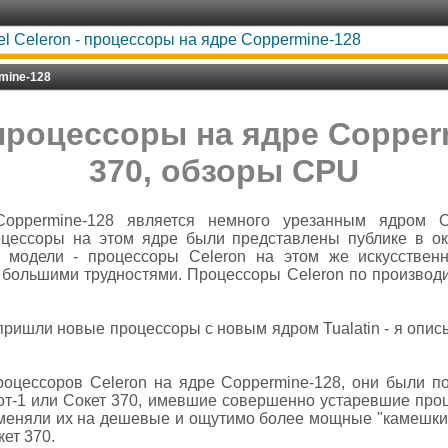
tel Celeron - процессоры на ядре Coppermine-128
rmine-128
- процессоры на ядре Copper
370, обзоры CPU
oppermine-128 является немного урезанным ядром C
роцессоры на этом ядре были представлены публике в ок
модели - процессоры Celeron на этом же искусственн
 большими трудностями. Процессоры Celeron по производ
 пришли новые процессоры с новым ядром Tualatin - я опи
оцессоров Celeron на ядре Coppermine-128, они были по
от-1 или Сокет 370, имевшие совершенно устаревшие проц
 меняли их на дешевые и ощутимо более мощные "камешки" 
кет 370.