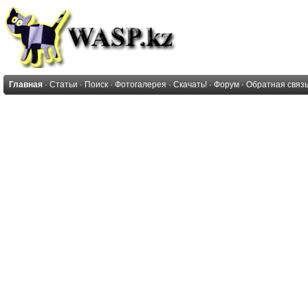
Главная
·
Статьи
·
Поиск
·
Фотогалерея
·
Скачать!
·
Форум
·
Обратная связ