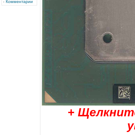
-
Комментарии
+ Щелкнит
у