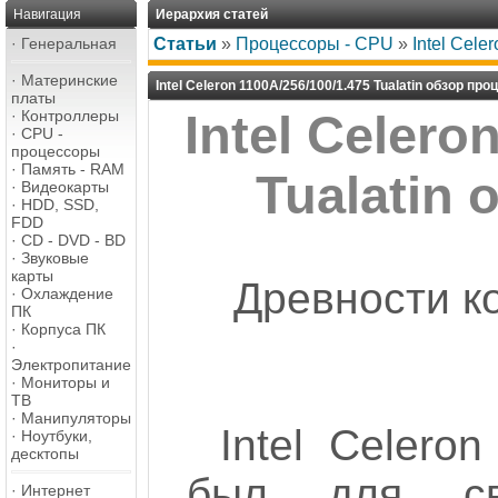
Навигация
Иерархия статей
·
Генеральная
Статьи
»
Процессоры - CPU
»
Intel Cele
·
Материнские
Intel Celeron 1100A/256/100/1.475 Tualatin обзор пр
платы
·
Контроллеры
Intel Celero
·
CPU -
процессоры
·
Память - RAM
Tualatin
·
Видеокарты
·
HDD, SSD,
FDD
·
CD - DVD - BD
·
Звуковые
карты
Древности к
·
Охлаждение
ПК
·
Корпуса ПК
·
Электропитание
·
Мониторы и
ТВ
·
Манипуляторы
Intel Celero
·
Ноутбуки,
десктопы
был для св
·
Интернет