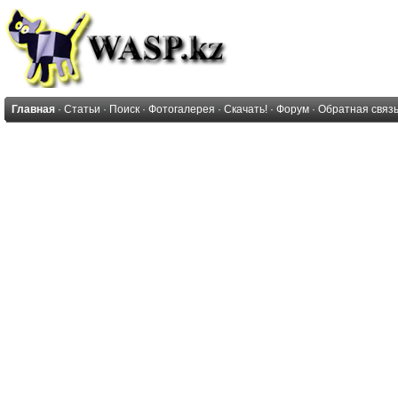
Главная
·
Статьи
·
Поиск
·
Фотогалерея
·
Скачать!
·
Форум
·
Обратная связ