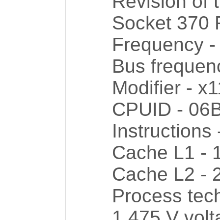
Revision of 
Socket 370
Frequency -
Bus frequen
Modifier - x1
CPUID - 06
Instruction
Cache L1 - 
Cache L2 - 
Process tec
1,475 V volt