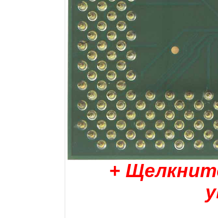
+ Щелкнит
у