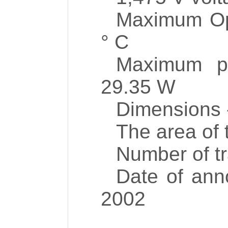
Maximum Ope
° C
Maximum po
29.35 W
Dimensions 
The area of ​
Number of tr
Date of ann
2002