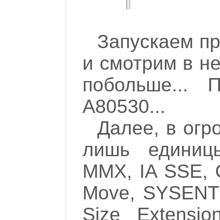
Запускаем п
и смотрим в н
побольше... 
A80530...
Далее, в огр
лишь единиц
MMX, IA SSE, 
Move, SYSENTE
Size Extensio