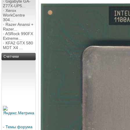
·
Gigabyte GA-
Z77X-UP5...
·
Xerox
WorkCentre
304...
·
Razer Anansi +
Razer...
·
ASRock 990FX
Extreme...
·
KFA2 GTX 580
MDT X4 ...
Счетчики
-
Темы форума