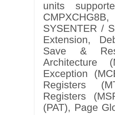
units suppor
CMPXCHG8B,
SYSENTER / SY
Extension, De
Save & Res
Architecture
Exception (M
Registers (M
Registers (MSR
(PAT), Page Gl