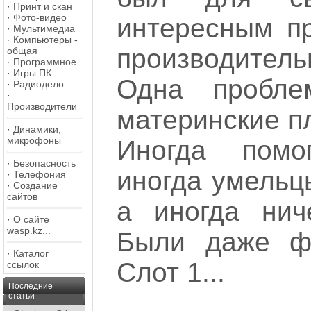
·
Принт и скан
·
Фото-видео
интересным пр
·
Мультимедиа
·
Компьютеры -
производитель
общая
·
Программное
·
Игры ПК
Одна пробл
·
Радиодело
·
Производители
материнские пл
·
Динамики,
микрофоны
Иногда помо
·
Безопасность
иногда умельцы
·
Телефония
·
Создание
сайтов
а иногда нич
·
О сайте
wasp.kz...
Были даже ф
·
Каталог
Слот 1...
ссылок
Последние
статьи