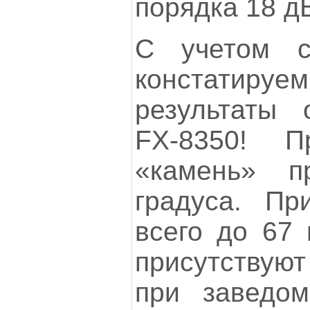
порядка 18 д
С учетом с
констатир
результаты
FX-8350! 
«камень» п
градуса. Пр
всего до 67 
присутствуют
при заведо