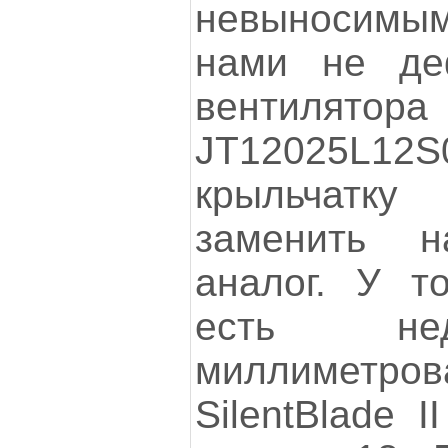
невыносимы
нами не деф
вентилятора
JT12025L
крыльчатк
заменить 
аналог. У то
есть нед
миллимет
SilentBlade 