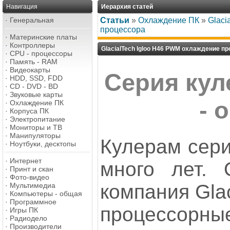
Навигация
Иерархия статей
·
Генеральная
Статьи
»
Охлаждение ПК
»
Glaci
процессора
·
Материнские платы
·
Контроллеры
GlacialTech Igloo H46 PWM охлаждение п
·
CPU - процессоры
·
Память - RAM
·
Видеокарты
Серия кул
·
HDD, SSD, FDD
·
CD - DVD - BD
·
Звуковые карты
- 
·
Охлаждение ПК
·
Корпуса ПК
·
Электропитание
·
Мониторы и ТВ
·
Манипуляторы
Кулерам сери
·
Ноутбуки, десктопы
·
Интернет
много лет. 
·
Принт и скан
·
Фото-видео
компания Gla
·
Мультимедиа
·
Компьютеры - общая
·
Программное
процессо
·
Игры ПК
·
Радиодело
·
Производители