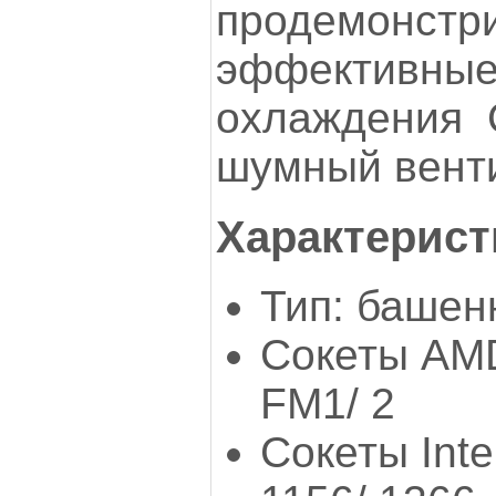
продемонст
эффективн
охлаждения 
шумный венти
Характерист
Тип: баше
Сокеты AMD
FM1/ 2
Сокеты Inte