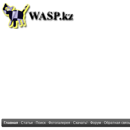
Главная
·
Статьи
·
Поиск
·
Фотогалерея
·
Скачать!
·
Форум
·
Обратная связ