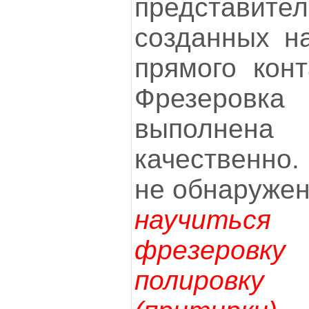
представи
созданных на
прямого конт
Фрезеровк
выполн
качественно.
не обнаруже
научить
фрезеровк
полировк