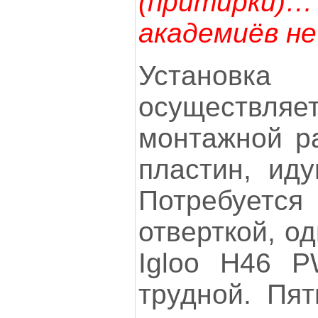
(притирки)
академиёв не
Устано
осуществл
монтажной р
пластин, иду
Потребует
отверткой, о
Igloo Н46 
трудной. Пят