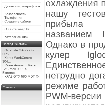
охлаждения п
·
Динамики, микрофоны
нашу тесто
·
Безопасность
·
Телефония
прибыла
·
Создание сайтов
·
О сайте wasp.kz...
названием 
·
Каталог ссылок
Однако в про
Последние статьи
·
Gigabyte GA-Z77X-
кулер Igl
UP5...
·
Xerox WorkCentre
304...
Единственн
·
Razer Anansi + Razer...
·
ASRock 990FX
нетрудно дог
Extreme...
·
KFA2 GTX 580 MDT X4
...
режиме работ
Счетчики
PWM-вер