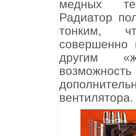
медных те
Радиатор пол
тонким, ч
совершенно 
другим «ж
возможнос
дополнител
вентилятора.