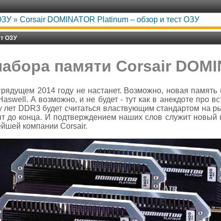
ОЗУ
»
Corsair DOMINATOR Platinum – обзор и тест ОЗУ
ст ОЗУ
набора памяти Corsair DOMI
рядущем 2014 году не настанет. Возможно, новая память 
aswell. А возможно, и не будет - тут как в анекдоте про 
у лет DDR3 будет считаться властвующим стандартом на ры
ыт до конца. И подтверждением наших слов служит новый 
йшей компании Corsair.