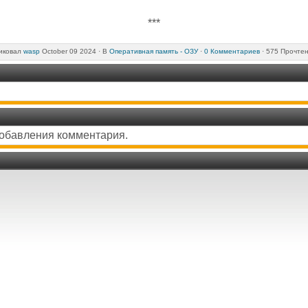
***
иковал
wasp
October 09 2024 ·
В
Оперативная память - ОЗУ
·
0 Комментариев
· 575 Прочте
добавления комментария.