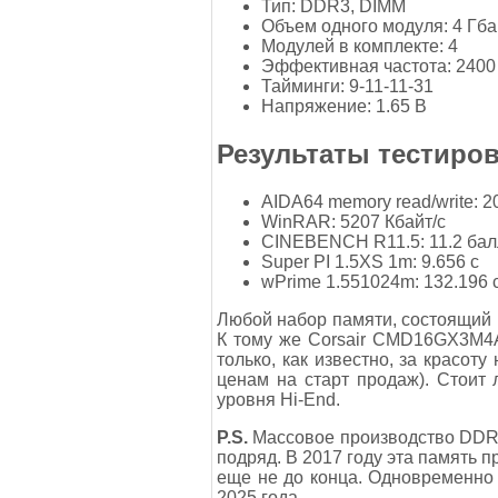
Тип: DDR3, DIMM
Объем одного модуля: 4 Гба
Модулей в комплекте: 4
Эффективная частота: 2400
Тайминги: 9-11-11-31
Напряжение: 1.65 В
Результаты тестиров
AIDA64 memory read/write: 
WinRAR: 5207 Кбайт/с
CINEBENCH R11.5: 11.2 бал
Super PI 1.5XS 1m: 9.656 с
wPrime 1.551024m: 132.196 
Любой набор памяти, состоящий и
К тому же Corsair CMD16GX3M4A
только, как известно, за красот
ценам на старт продаж). Стоит 
уровня Hi-End.
P.S.
Массовое производство DDR4 
подряд. В 2017 году эта память 
еще не до конца. Одновременно
2025 года…