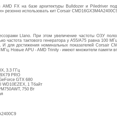
 AMD FX на базе архитектуры Bulldozer и Piledriver по
и» резонно использовать кит Corsair CMD16GX3M4A2400C9
ессорами Llano. При этом увеличение частоты ОЗУ поло
ько частота тактового генератора у А55/А75 равна 100 МГ
6. И для достижения номинальных показателей Corsair 
 МГц. Новые APU - AMD Trinity - имеют множители памяти в
0X, 3.3 ГГц
Р9Х79 PRO
 GeForce GTX 680
tal WD10EZEX, 1 Тбайт
M750AWT, 750 Вт
ая
A2400C9