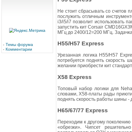
Не стоит сбрасывать со счетов п
послужить отличным инструменто
i3/i5/i7 позволит использовать 
запустить кит Corsair CMD16GX3M
МГц до 2400/12=200 МГц. Задачка
Н55/Н57 Express
-
Темы форума
-
Комментарии
Урезанная логика Н55/Н57 Expre
потребуется поднять скорость ш
желании приобрести кит стандарта
Х58 Express
Топовый набор логики для Neha
словами, Х58-платы рады приютит
поднять скорость работы шины - 
Н65/67/77 Express
Переходим к другому поколению ло
«обрезки». Чипсет решительн