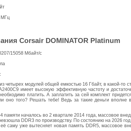
йт
 МГц
ания Corsair DOMINATOR Platinum
20207/15058 Мбайт/с
ла
c
з четырех модулей общей емкостью 16 Гбайт, в какой-то 
2400C9 имеет высокую эффективную частоту и достаточно
у необходимо платить. А заплатить за сей комплект придет
ли оно того? Решать тебе! Ведь за такие деньги вполне
памяти началось во 2 квартале 2014 года, массовое внед
превзошла DDR3 по производству. По состоянию на 2026 г
 её саму уже вытесняет новая память DDR5, массовое вне