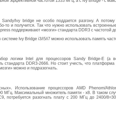
ной эффективной частотой 1333 МГц, а с Ivy Bridge - с мак
 Sandy/lvy bridge не особо поддается разгону. А потому
о-то и получится. Так что нужно использовать встроенны
xpress поддерживают «мозги» стандарта DDR3 с частотой до
 системе Ivy Bridge i3/i5/i7 можно использовать память час
р логики Intel для процессоров Sandy Bridge-E (а вс
ь стандарта DDR3-2666. Но стоит учесть, что платформа
«мозги» можно и подразогнать.
ных». Использование процессоров AMD Phenom/Athlon
0 МГц. Максимальный множитель памяти - х8. В таком слу
, потребуется разогнать плату с 200 МГц до 2400/8=30