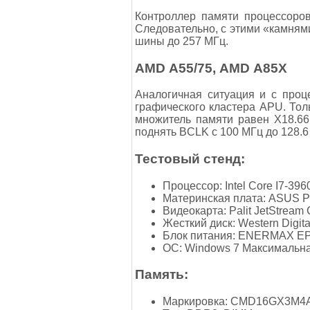
Контроллер памяти процессоров
Следовательно, с этими «камням
шины до 257 МГц.
AMD А55/75, AMD А85Х
Аналогичная ситуация и с проц
графического кластера APU. Тол
множитель памяти равен Х18.6
поднять BCLK с 100 МГц до 128.6
Тестовый стенд:
Процессор: Intel Core I7-396
Материнская плата: ASUS 
Видеокарта: Palit JetStream
Жесткий диск: Western Digi
Блок питания: ENERMAX EP
ОС: Windows 7 Максимальн
Память:
Маркировка: CMD16GX3M4