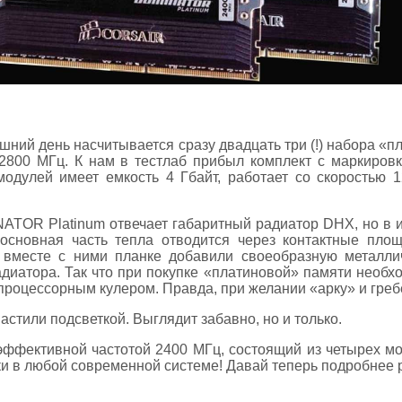
яшний день насчитывается сразу двадцать три (!) набора «
 2800 МГц. К нам в тестлаб прибыл комплект с маркир
модулей имеет емкость 4 Гбайт, работает со скоростью 
ATOR Platinum отвечает габаритный радиатор DHX, но в 
 основная часть тепла отводится через контактные площ
 вместе с ними планке добавили своеобразную металлич
диатора. Так что при покупке «платиновой» памяти необхо
процессорным кулером. Правда, при желании «арку» и греб
астили подсветкой. Выглядит забавно, но и только.
эффективной частотой 2400 МГц, состоящий из четырех мо
и в любой современной системе! Давай теперь подробнее ра