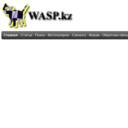
Главная
·
Статьи
·
Поиск
·
Фотогалерея
·
Скачать!
·
Форум
·
Обратная связ