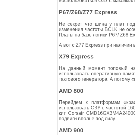
воспользоваться ОЗУ с максималь
P67/Z68/Z77 Express
Не секрет, что шина у плат под
изменения частоты BCLK не особ
Платы на базе логики Р67/ Z68 E
А вот с Z77 Express при наличии в
Х79 Express
На данный момент топовый набо
использовать оперативную памят
тактового генератора. А потому 
AMD 800
Перейдем к платформам «крас
использовать ОЗУ с частотой 160
кит Corsair CMD16GX3M4A2400C9
подвиги вполне под силу.
AMD 900