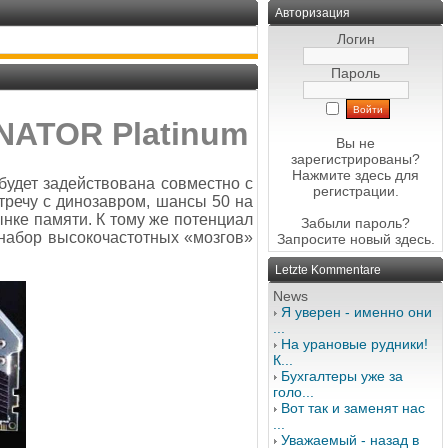
Авторизация
Логин
Пароль
NATOR Platinum
Вы не
зарегистрированы?
Нажмите здесь
для
будет задействована совместно с
регистрации.
встречу с динозавром, шансы 50 на
нке памяти. К тому же потенциал
Забыли пароль?
набор высокочастотных «мозгов»
Запросите новый
здесь
.
Letzte Kommentare
News
Я уверен - именно они
...
На урановые рудники!
К...
Бухгалтеры уже за
голо...
Вот так и заменят нас
...
Уважаемый - назад в