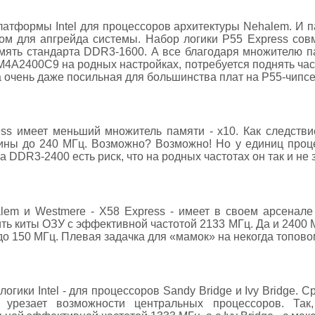
латформы Intel для процессоров архитектуры Nehalem. И 
м для апгрейда системы. Набор логики Р55 Express совм
память стандарта DDR3-1600. А все благодаря множителю 
4A2400C9 на родных настройках, потребуется поднять част
 очень даже посильная для большинства плат на Р55-чипсе
ss имеет меньший множитель памяти - х10. Как следстви
ины до 240 МГц. Возможно? Возможно! Но у единиц проце
 DDR3-2400 есть риск, что на родных частотах он так и не 
lem и Westmere - Х58 Express - имеет в своем арсенале
ь киты ОЗУ с эффективной частотой 2133 МГц. Да и 2400 М
до 150 МГц. Плевая задачка для «мамок» на некогда топово
гики Intel - для процессоров Sandy Bridge и Ivy Bridge. 
о урезает возможности центральных процессоров. Та