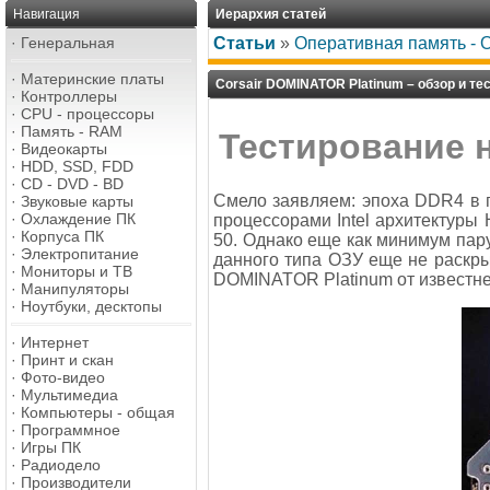
Навигация
Иерархия статей
·
Генеральная
Статьи
»
Оперативная память - 
·
Материнские платы
Corsair DOMINATOR Platinum – обзор и те
·
Контроллеры
·
CPU - процессоры
·
Память - RAM
Тестирование 
·
Видеокарты
·
HDD, SSD, FDD
·
CD - DVD - BD
Смело заявляем: эпоха DDR4 в г
·
Звуковые карты
·
Охлаждение ПК
процессорами Intel архитектуры H
·
Корпуса ПК
50. Однако еще как минимум пар
·
Электропитание
данного типа ОЗУ еще не раскр
·
Мониторы и ТВ
DOMINATOR Platinum от известне
·
Манипуляторы
·
Ноутбуки, десктопы
·
Интернет
·
Принт и скан
·
Фото-видео
·
Мультимедиа
·
Компьютеры - общая
·
Программное
·
Игры ПК
·
Радиодело
·
Производители