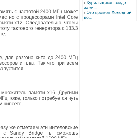
Курильщиков везде
зажи...
память с частотой 2400 МГц может
Это времен Холодной
естно с процессорами Intel Core
во...
памяти х12. Следовательно, чтобы
оту тактового генератора с 133.3
те.
е, для разгона кита до 2400 МГц
ссоров и плат. Так что при всем
запустится.
 множитель памяти х16. Другими
Гц тоже, только потребуется чуть
м чипсете.
Сразу же отметаем эти интеловские
к, с Sandy Bridge ты сможешь