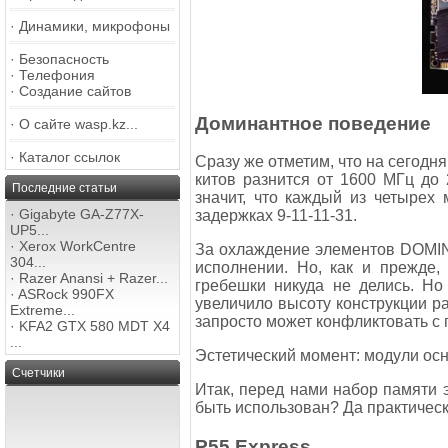
·
Динамики, микрофоны
·
Безопасность
·
Телефония
·
Создание сайтов
Доминантное поведение
·
О сайте wasp.kz...
·
Каталог ссылок
Сразу же отметим, что на сегодн
китов разнится от 1600 МГц до
Последние статьи
значит, что каждый из четырех 
·
Gigabyte GA-Z77X-
задержках 9-11-11-31.
UP5...
·
Xerox WorkCentre
За охлаждение элементов DOMIN
304...
исполнении. Но, как и прежде,
·
Razer Anansi + Razer...
гребешки никуда не делись. Но
·
ASRock 990FX
увеличило высоту конструкции ра
Extreme...
запросто может конфликтовать с 
·
KFA2 GTX 580 MDT X4
...
Эстетический момент: модули осн
Счетчики
Итак, перед нами набор памяти 
быть использован? Да практическ
Р55 Express