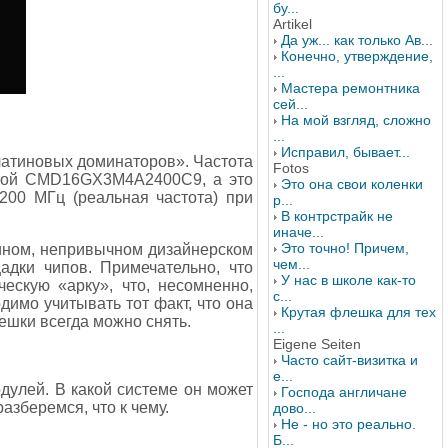
бу...
Artikel
Да уж... как только Ав...
Конечно, утверждение,
...
Мастера ремонтника
сей...
На мой взгляд, сложно
...
Исправил, бывает...
платиновых доминаторов». Частота
Fotos
овкой CMD16GX3M4A2400C9, а это
Это она свои коленки
1200 МГц (реальная частота) при
р...
В контрстрайк не
иначе...
Это точно! Причем,
ином, непривычном дизайнерском
чем...
адки чипов. Примечательно, что
У нас в школе как-то
ескую «арку», что, несомненно,
с...
димо учитывать тот факт, что она
Крутая флешка для тех
ешки всегда можно снять.
...
Eigene Seiten
Часто сайт-визитка и
е...
дулей. В какой системе он может
Господа англичане
зберемся, что к чему.
дово...
Не - но это реально.
Б...