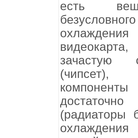
есть вещ
безусловн
охлаждени
видеокарта,
зачастую 
(чипсет)
компоне
достаточн
(радиаторы б
охлаждени