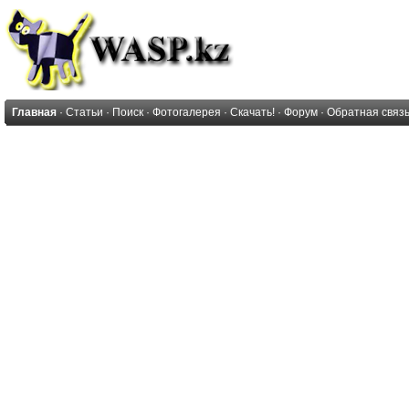
Главная
·
Статьи
·
Поиск
·
Фотогалерея
·
Скачать!
·
Форум
·
Обратная связ