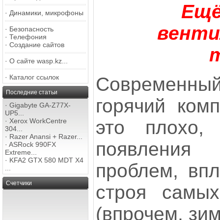
Ещё
·
Динамики, микрофоны
венти
·
Безопасность
·
Телефония
·
Создание сайтов
·
О сайте wasp.kz...
·
Каталог ссылок
Современн
Последние статьи
горячий комп
·
Gigabyte GA-Z77X-
UP5...
это плохо, 
·
Xerox WorkCentre
304...
·
Razer Anansi + Razer...
появления
·
ASRock 990FX
Extreme...
·
KFA2 GTX 580 MDT X4
проблем, впл
...
Счетчики
строя самых
(впрочем, зи