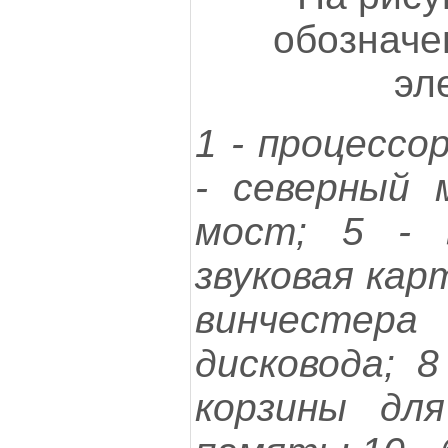
обозначе
эл
1 - процессо
- северный 
мост; 5 - 
звуковая карт
винчесте
дисковода; 
корзины дл