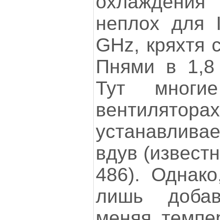
охлаждени
неплох для 
GHz, кряхтя 
Пнями в 1,
Тут многи
вентиляторах
устанавлива
вдув (извест
486). Однако
лишь доба
меняя темпе