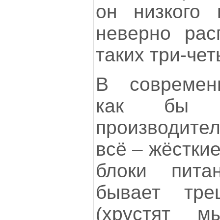
он низкого 
неверно рас
таких три-че
В современ
как бы н
производите
всё – жёстки
блоки питан
бывает тр
(хрустят м