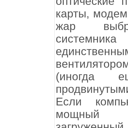
оптические п
карты, модемы
жар выбр
систем
единств
вентиляторо
(иногда 
продвинутым
Если компь
мощный
загруженный,