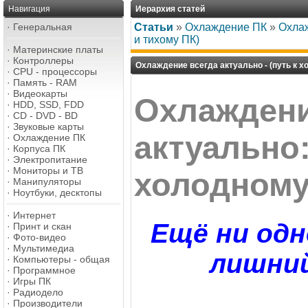
Навигация
Иерархия статей
·
Генеральная
Статьи
»
Охлаждение ПК
»
Охлаж
и тихому ПК)
·
Материнские платы
·
Контроллеры
Охлаждение всегда актуально - (путь к х
·
CPU - процессоры
·
Память - RAM
·
Видеокарты
Охлаждени
·
HDD, SSD, FDD
·
CD - DVD - BD
·
Звуковые карты
актуально:
·
Охлаждение ПК
·
Корпуса ПК
·
Электропитание
·
Мониторы и ТВ
холодному
·
Манипуляторы
·
Ноутбуки, десктопы
·
Интернет
Ещё ни од
·
Принт и скан
·
Фото-видео
·
Мультимедиа
лишни
·
Компьютеры - общая
·
Программное
·
Игры ПК
·
Радиодело
·
Производители