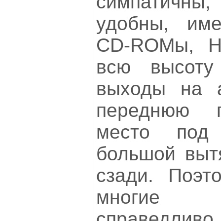
симпатичн
удобны, им
CD-ROMы, H
всю высоту
выходы на 
переднюю п
место под 
большой выт
сзади. Поэто
многие 
справедлив