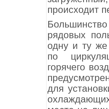
происходит п
Большинст
рядовых пол
одну и ту же
по циркул
горячего воз
предусмотр
для установк
охлаждающих