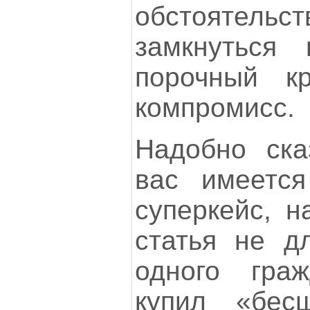
обстоятел
замкнуться
порочный кр
компромисс.
Надобно ска
вас имеется
суперкейс, н
статья не д
одного граж
купил «бес