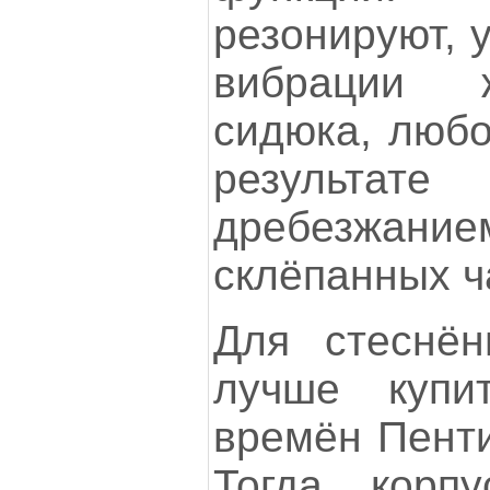
резонируют, 
вибрации ж
сидюка, любо
результате
дребезж
склёпанных ч
Для стеснён
лучше купи
времён Пенти
Тогда корп