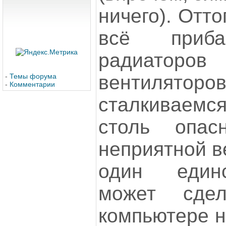
ничего). Отто
всё приба
радиато
вентилятор
-
Темы форума
-
Комментарии
сталкиваем
столь опас
неприятной в
один един
может сде
компьютере н