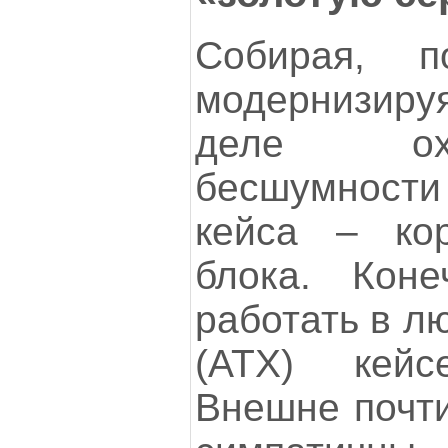
Собирая, 
модернизир
деле ох
бесшумности
кейса – кор
блока. Коне
работать в л
(АТХ) кейс
Внешне почти