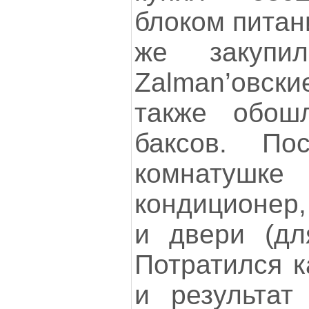
блоком питани
же закупил
Zalman’овс
также обош
баксов. По
комнатуш
кондиционер,
и двери (для
Потратился к
и результат