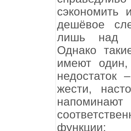
сэкономить 
дешёвое сле
лишь над б
Однако таки
имеют один,
недостаток 
жести, насто
напоминаю
соответстве
функции