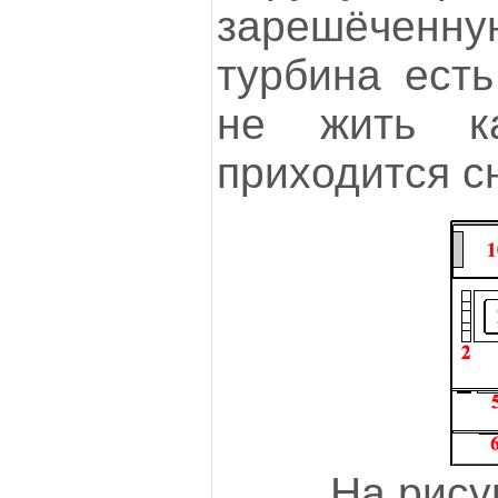
зарешёченну
турбина есть
не жить к
приходится 
На рису