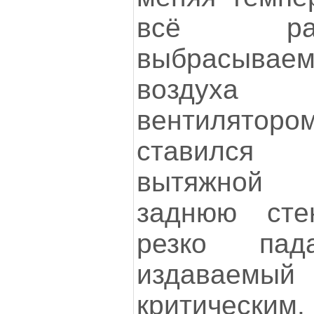
всё ра
выбрасыва
воздуха 
вентилято
ставился 
вытяжной 
заднюю стен
резко па
издавае
критическим.