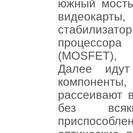
южный мосты 
видеока
стабилиза
процессо
(MOSFET), 
Далее идут
компонен
рассеивают 
без вс
приспособлен