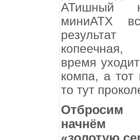
АТишный к
миниАТХ вс
результа
копеечная,
время уходит
компа, а тот
то тут прокол
Отбросим
начнём 
«золотую се