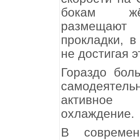
бокам жё
размещаю
прокладки, в
не достигая э
Гораздо бол
самодеятел
активное
охлаждение.
В современ