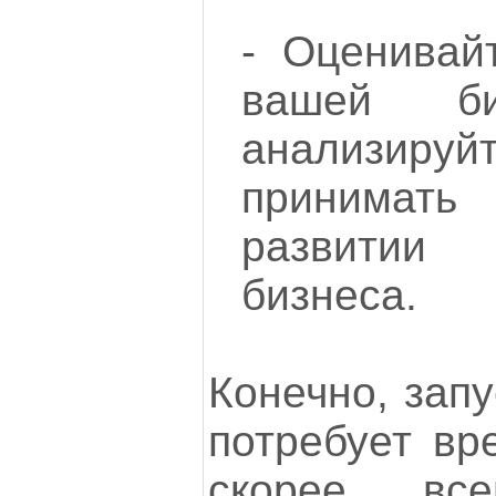
- Оценивай
вашей би
анализируй
принима
развитии
бизнеса.
Конечно, запу
потребует вр
скорее все