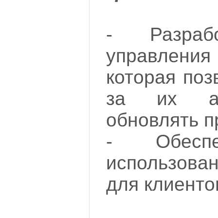
- Разраб
управлени
которая поз
за их ак
обновлять п
- Обеспе
использов
для клиенто