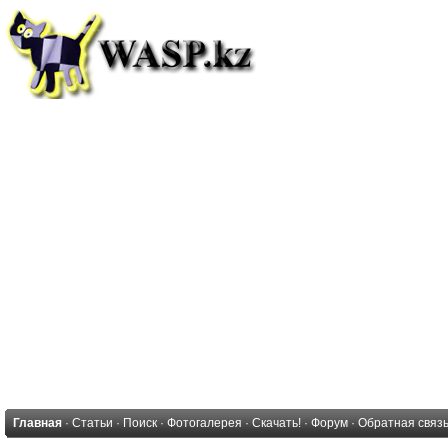
Главная
·
Статьи
·
Поиск
·
Фотогалерея
·
Скачать!
·
Форум
·
Обратная связ