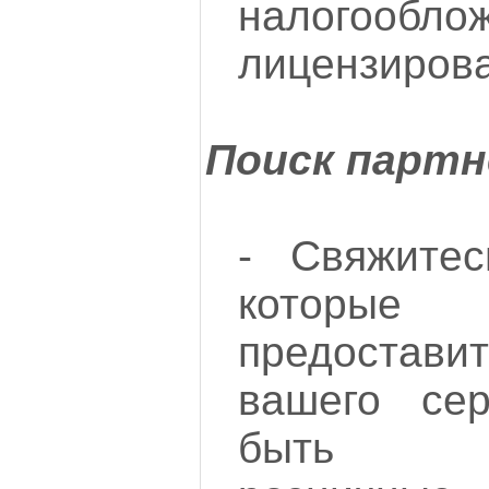
налого
лицензиров
Поиск партн
- Свяжитес
которы
предостави
вашего сер
быть пр