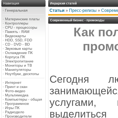
Навигация
Иерархия статей
·
Генеральная
Статьи
»
Пресс-релизы
»
Совреме
·
Материнские платы
Современный бизнес - промокоды
·
Контроллеры
·
CPU - процессоры
Как по
·
Память - RAM
·
Видеокарты
·
HDD, SSD, FDD
пром
·
CD - DVD - BD
·
Звуковые карты
·
Охлаждение ПК
·
Корпуса ПК
·
Электропитание
·
Мониторы и ТВ
·
Манипуляторы
·
Ноутбуки, десктопы
Сегодня л
·
Интернет
·
Принт и скан
занимающейс
·
Фото-видео
·
Мультимедиа
услугами,
·
Компьютеры - общая
·
Программное
·
Игры ПК
выделитьс
·
Радиодело
·
Производители