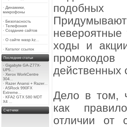
подобных 
·
Динамики,
микрофоны
Придумыв
·
Безопасность
·
Телефония
невероятные 
·
Создание сайтов
·
О сайте wasp.kz...
ходы и акции
·
Каталог ссылок
промокодов
Последние статьи
·
Gigabyte GA-Z77X-
действенных 
UP5...
·
Xerox WorkCentre
304...
·
Razer Anansi + Razer...
·
ASRock 990FX
Дело в том, 
Extreme...
·
KFA2 GTX 580 MDT
X4 ...
как правил
Счетчики
отличии от с