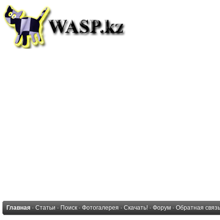
Главная
·
Статьи
·
Поиск
·
Фотогалерея
·
Скачать!
·
Форум
·
Обратная связ