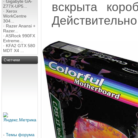
·
Gigabyte GA-
вскрыта коро
Z77X-UP5...
·
Xerox
WorkCentre
Действительно
304...
·
Razer Anansi +
Razer...
·
ASRock 990FX
Extreme...
·
KFA2 GTX 580
MDT X4 ...
Счетчики
-
Темы форума