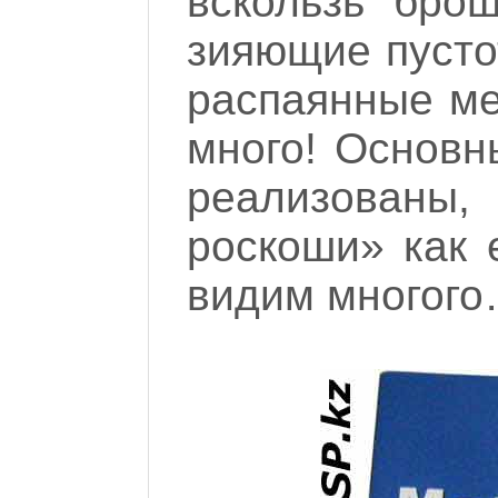
вскользь бро
зияющие пусто
распаянные мес
много! Основн
реализованы,
роскоши» как 
видим многог