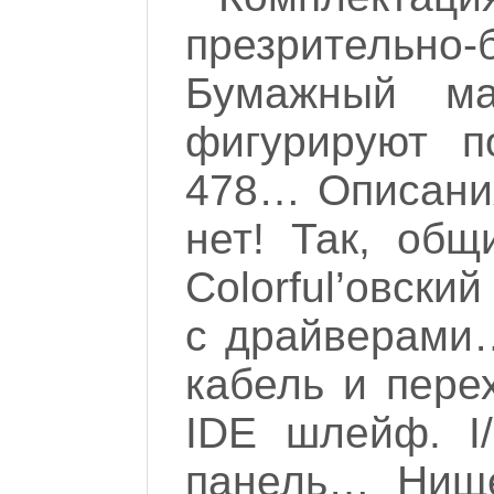
презрительно
Бумажный ма
фигурируют п
478… Описани
нет! Так, общ
Colorful’овски
с драйверами
кабель и пере
IDE шлейф. I
панель… Нище