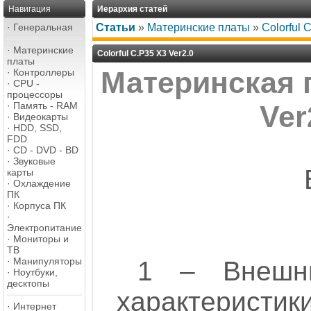
Навигация
Иерархия статей
·
Генеральная
Статьи
»
Материнские платы
»
Colorful 
·
Материнские
Colorful C.P35 X3 Ver2.0
платы
Материнская п
·
Контроллеры
·
CPU -
процессоры
·
Память - RAM
Ver
·
Видеокарты
·
HDD, SSD,
FDD
·
CD - DVD - BD
·
Звуковые
карты
·
Охлаждение
ПК
·
Корпуса ПК
·
Электропитание
·
Мониторы и
ТВ
·
Манипуляторы
1 – Внешни
·
Ноутбуки,
десктопы
характеристик
·
Интернет