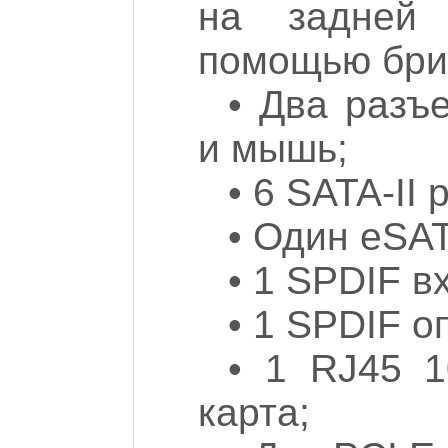
на задней 
помощью брик
• Два разъ
и мышь;
• 6 SATA-II
• Один eSA
• 1 SPDIF в
• 1 SPDIF 
• 1 RJ45 1
карта;