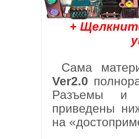
+ Щелкнит
у
Сама матер
Ver2.0
полнора
Разъемы и х
приведены ни
на «достоприм