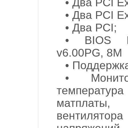
• Два PCI E
• Два PCI E
• Два PCI;
• BIOS P
v6.00PG, 8M
• Поддержк
• Монито
температу
матплаты,
вентилято