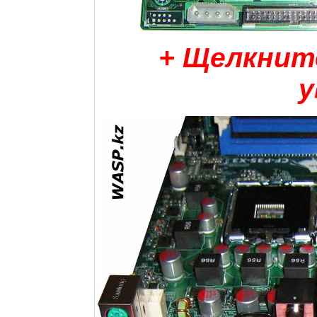
+ Щелкнит
у