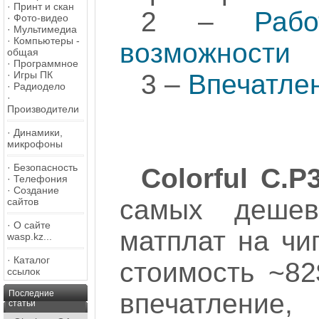
·
Принт и скан
2 –
Раб
·
Фото-видео
·
Мультимедиа
·
Компьютеры -
возможности
общая
·
Программное
·
Игры ПК
3 –
Впечатле
·
Радиодело
·
Производители
·
Динамики,
микрофоны
·
Безопасность
Colorful C.P
·
Телефония
·
Создание
самых деше
сайтов
·
О сайте
матплат на ч
wasp.kz...
·
Каталог
стоимость ~82
ссылок
Последние
впечатление,
статьи