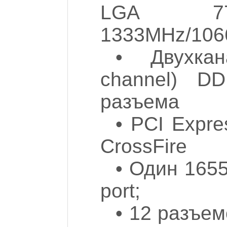
LGA 7
1333MHz/10
• Двухкан
channel) D
разъема
• PCI Expre
CrossFire
• Один 1655
port;
• 12 разъем