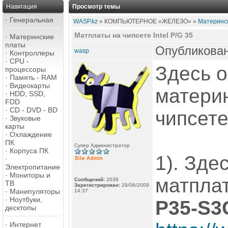
Навигация
Просмотр темы
·
Генеральная
WASP.kz
» КОМПЬЮТЕРНОЕ «ЖЕЛЕЗО» »
Материнск
Матплаты на чипсете Intel P/G 35
·
Материнские
платы
Опубликован
wasp
·
Контроллеры
·
CPU -
Здесь 
процессоры
·
Память - RAM
·
Видеокарты
матери
·
HDD, SSD,
FDD
·
CD - DVD - BD
чипсете
·
Звуковые
карты
·
Охлаждение
ПК
Супер Администратор
·
Корпуса ПК
1). Зде
·
Электропитание
·
Мониторы и
матпла
Сообщений:
2036
ТВ
Зарегистрирован:
29/06/2009
·
Манипуляторы
14:37
·
Ноутбуки,
P35-S3
десктопы
·
Интернет