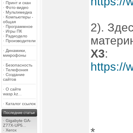
https://
·
Принт и скан
·
Фото-видео
·
Мультимедиа
·
Компьютеры -
общая
2). Зде
·
Программное
·
Игры ПК
·
Радиодело
матери
·
Производители
X3
:
·
Динамики,
микрофоны
https://
·
Безопасность
·
Телефония
·
Создание
сайтов
·
О сайте
wasp.kz...
·
Каталог ссылок
Последние статьи
·
Gigabyte GA-
Z77X-UP5...
*
·
Xerox