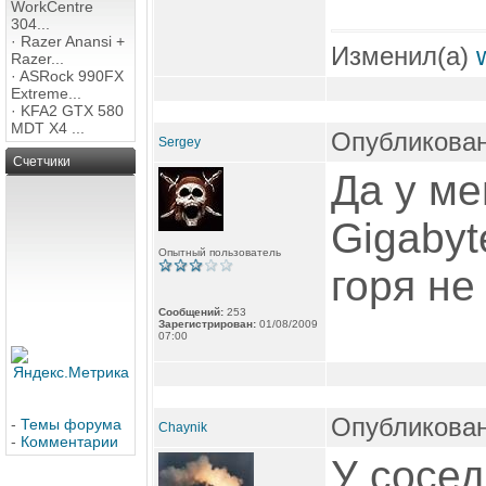
WorkCentre
304...
·
Razer Anansi +
Изменил(а)
Razer...
·
ASRock 990FX
Extreme...
·
KFA2 GTX 580
MDT X4 ...
Опубликован
Sergey
Счетчики
Да у ме
Gigabyt
Опытный пользователь
горя не
Сообщений:
253
Зарегистрирован:
01/08/2009
07:00
Опубликован
-
Темы форума
Chaynik
-
Комментарии
У сосед