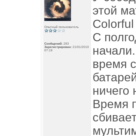
этой ма
Colorfu
Опытный пользователь
С полго
Сообщений:
293
начали.
Зарегистрирован:
21/01/2010
07:19
время с
батарей
ничего 
Время 
сбивает
мульти