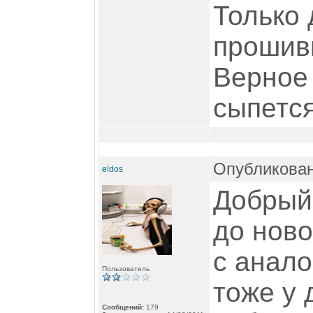
Только
прошивк
Верное
сыпется
Опубликован
eldos
Добрый
до ново
с анало
Пользователь
тоже у 
Сообщений:
179