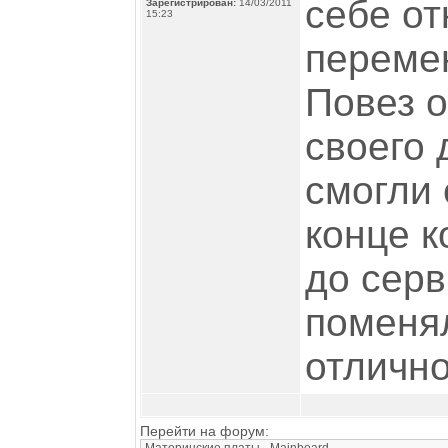
себе от
Зарегистрирован:
14/03/2011
15:23
перемен
Повез 
своего 
смогли 
конце 
до серв
поменял
отлично
Перейти на форум: