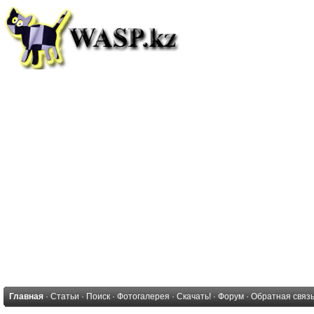
Главная
·
Статьи
·
Поиск
·
Фотогалерея
·
Скачать!
·
Форум
·
Обратная связ