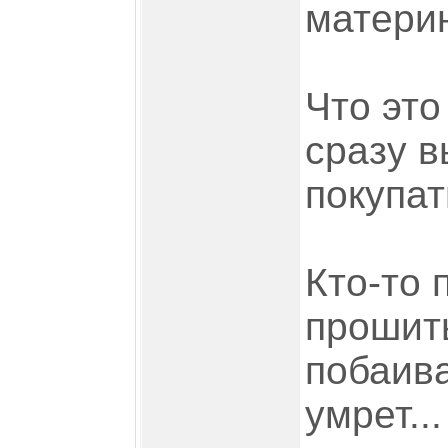
материн
Что это
сразу в
покупат
Кто-то
прошить
побаив
умрет...