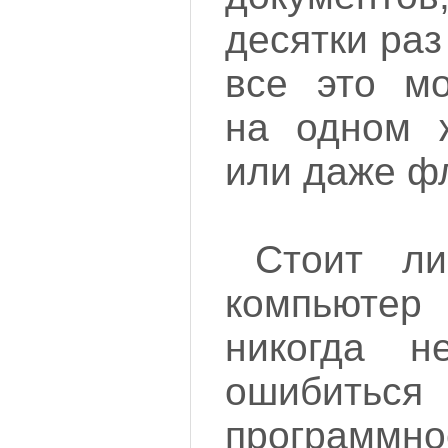
десятки ра
все это мо
на одном ж
или даже ф
Стоит ли
компьюте
никогда н
ошибит
программно