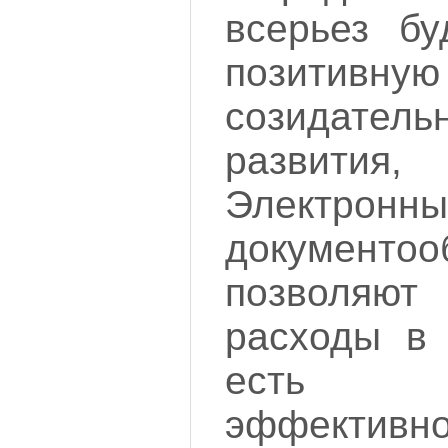
всерьез бу
позит
созидател
развития,
Электронны
документоо
позволя
расходы в 
есть 
эффективн