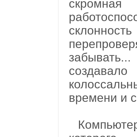
скромна
работоспос
склонност
перепровер
забыват
создава
колосса
времени и с
Компьюте