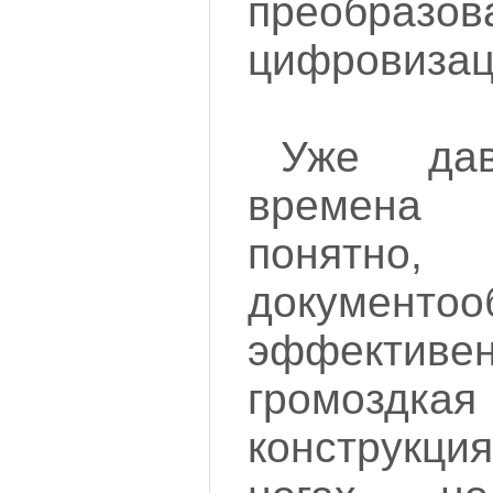
преобр
цифровизац
Уже да
времена
понятно,
докумен
эффект
громоздка
конструкци