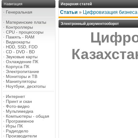
Навигация
Иерархия статей
·
Генеральная
Статьи
»
Цифровизация бизнеса
·
Материнские платы
Электронный документооборот
·
Контроллеры
·
CPU - процессоры
Цифро
·
Память - RAM
·
Видеокарты
·
HDD, SSD, FDD
Казахста
·
CD - DVD - BD
·
Звуковые карты
·
Охлаждение ПК
·
Корпуса ПК
·
Электропитание
·
Мониторы и ТВ
·
Манипуляторы
·
Ноутбуки, десктопы
·
Интернет
·
Принт и скан
·
Фото-видео
·
Мультимедиа
·
Компьютеры - общая
·
Программное
·
Игры ПК
·
Радиодело
·
Производители