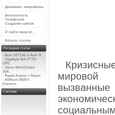
·
Динамики, микрофоны
·
Безопасность
·
Телефония
·
Создание сайтов
·
О сайте wasp.kz...
·
Каталог ссылок
Последние статьи
·
Acer S271HL и Acer H...
·
Gigabyte GA-Z77X-
Кризисн
UP5...
·
Xerox WorkCentre
304...
мировой
·
Razer Anansi + Razer...
·
ASRock 990FX
Extreme...
вызванные
Счетчики
эконом
социальны