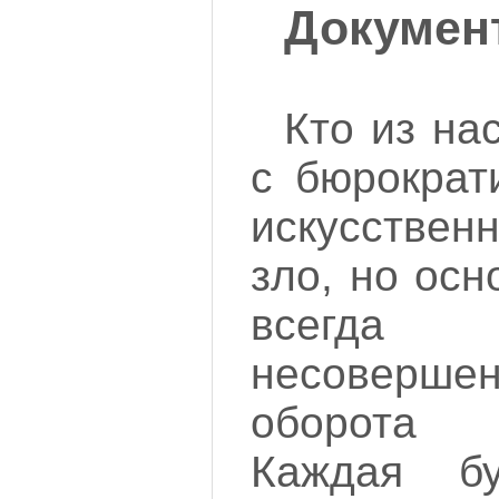
Докумен
Кто из на
с бюрократ
искусстве
зло, но ос
всег
несовершен
оборота
Каждая б