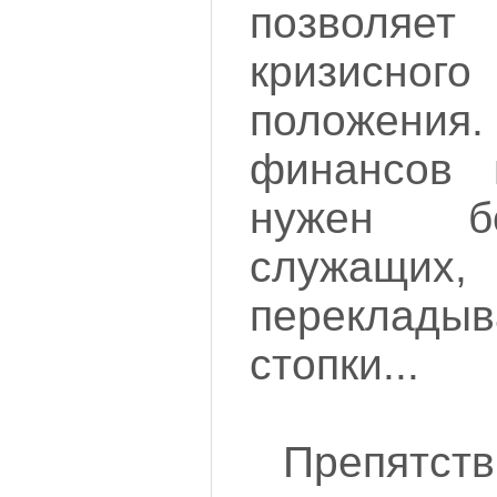
позволя
кризисно
положен
финансов 
нужен б
служащих,
переклады
стопки...
Препятст