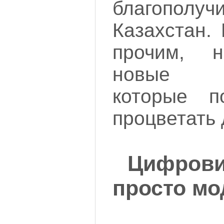
благополу
Казахстан.
прочим, н
новые в
которые п
процветать 
Цифровиз
просто мод