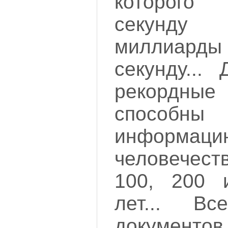
которого
секунду
миллиард
секунду...
рекордны
способ
информа
человечес
100, 200 
лет... В
документ