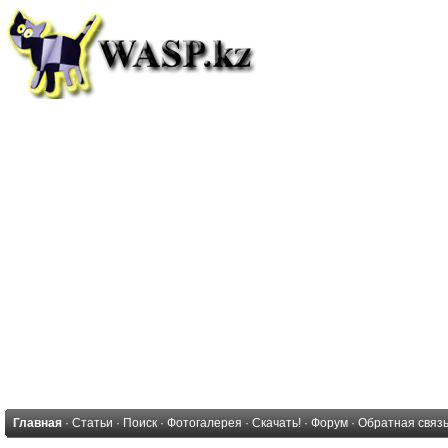
Главная
·
Статьи
·
Поиск
·
Фотогалерея
·
Скачать!
·
Форум
·
Обратная связ