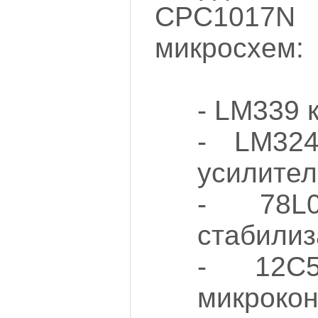
CPC101
микросхем:
- LM339 
- LM324
усилител
- 78L0
стабилиз
- 12C5
микроко