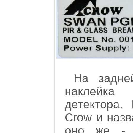
На задне
наклейка
детектора.
Crow и наз
оно же -