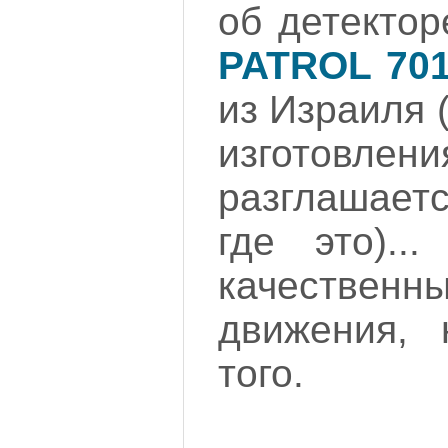
об детекто
PATROL 70
из Израиля 
изгото
разглашает
где это)..
качестве
движения,
того.