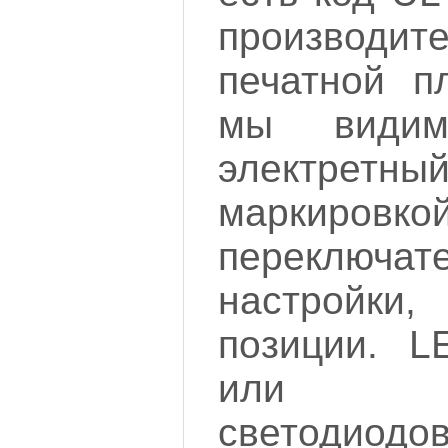
производ
печатной п
мы видим
электретн
маркировкой
переклю
настройк
позиции. L
или о
светоди