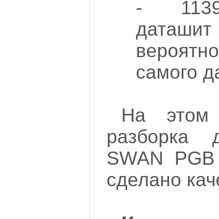
- 1139
даташи
вероятн
самого да
На этом
разборка 
SWAN PGB 
сделано кач