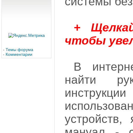
системы без
+ Щелка
чтобы уве
-
Темы форума
-
Комментарии
В интерн
найти ру
инстр
использ
устройств,
мануал - 