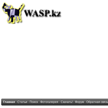
Главная
·
Статьи
·
Поиск
·
Фотогалерея
·
Скачать!
·
Форум
·
Обратная связ