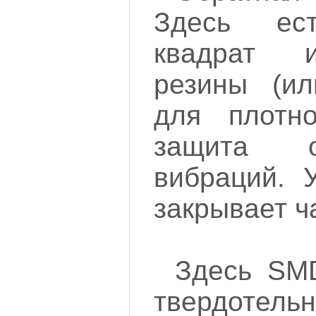
Здесь ес
квадрат 
резины (ил
для плотн
защита о
вибраций. 
закрывает ч
Здесь SMD
твердот