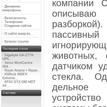
компании C
·
Динамики,
микрофоны
описыва
·
Безопасность
разборкой
·
Телефония
·
Создание сайтов
пассивны
·
О сайте wasp.kz...
·
Каталог ссылок
игнориру
Последние статьи
животных,
·
Gigabyte GA-Z77X-
UP5...
·
Xerox WorkCentre
датчиком у
304...
·
Razer Anansi + Razer...
стекла. О
·
ASRock 990FX
Extreme...
·
KFA2 GTX 580 MDT
дельное
X4 ...
Счетчики
устройств