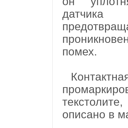
он уплотн
датчика
предотвращ
проникнове
помех.
Контактна
промарк
текстоли
описано в м