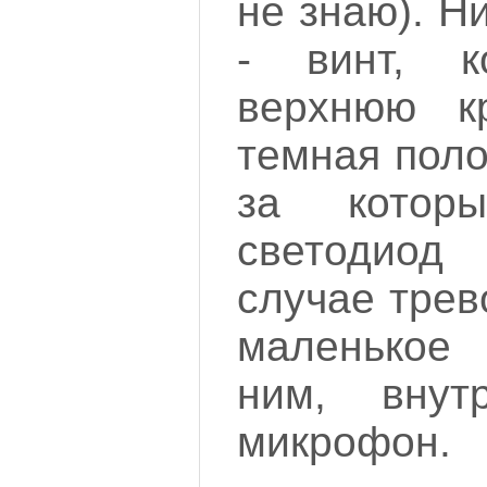
не знаю). Н
- винт, к
верхнюю к
темная поло
за котор
светодиод
случае трев
маленькое 
ним, внут
микрофон.