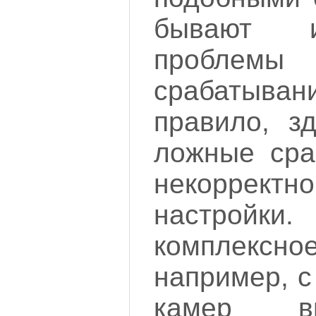
бывают и
проблем
срабатыв
правило, з
ложные сра
некорректно
настройк
комплекс
например, с
камер ви