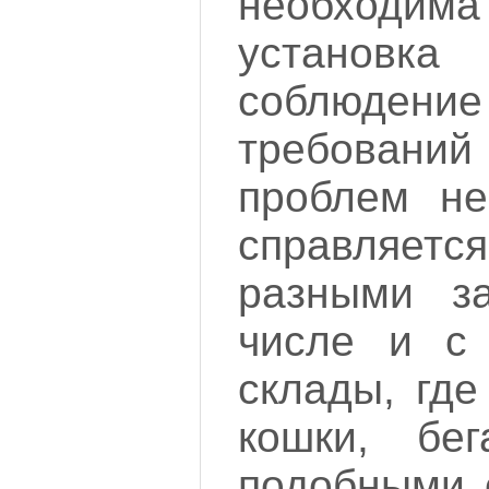
необходи
установка
соблюдени
требований
проблем не
справляе
разными з
числе и с
склады, где
кошки, бе
подобными 