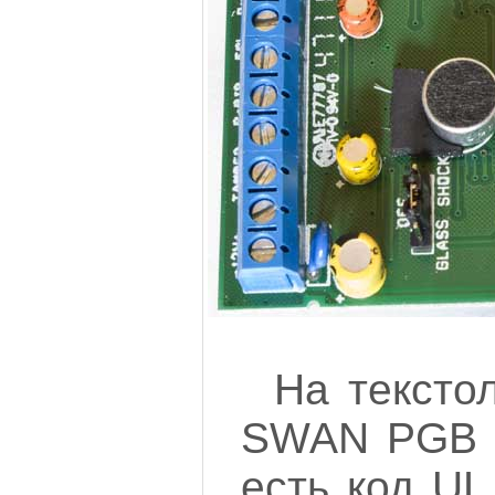
На тексто
SWAN PGB P
есть код UL