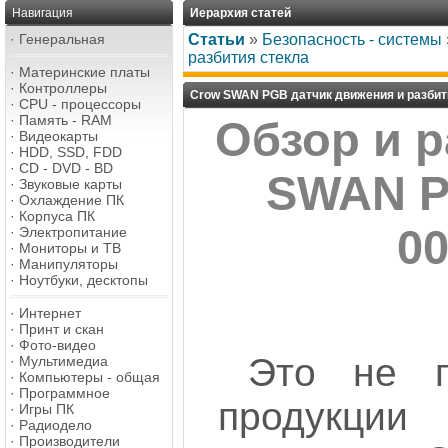
Навигация
Иерархия статей
·
Генеральная
Статьи
»
Безопасность - системы
разбития стекла
·
Материнские платы
·
Контроллеры
Crow SWAN PGB датчик движения и разбит
·
CPU - процессоры
·
Память - RAM
Обзор и 
·
Видеокарты
·
HDD, SSD, FDD
·
CD - DVD - BD
SWAN P
·
Звуковые карты
·
Охлаждение ПК
·
Корпуса ПК
0
·
Электропитание
·
Мониторы и ТВ
·
Манипуляторы
·
Ноутбуки, десктопы
·
Интернет
·
Принт и скан
·
Фото-видео
Это не п
·
Мультимедиа
·
Компьютеры - общая
·
Программное
продукци
·
Игры ПК
·
Радиодело
·
Производители