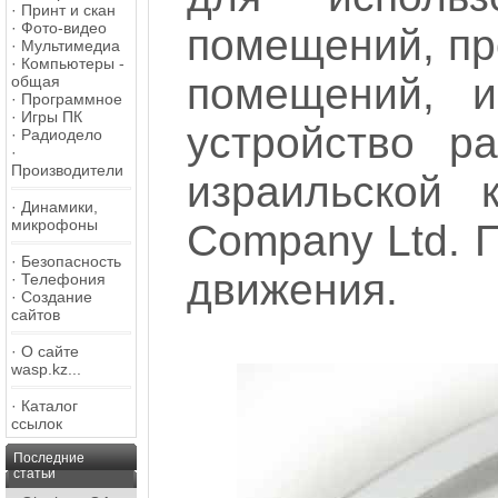
·
Принт и скан
·
Фото-видео
помещений, пр
·
Мультимедиа
·
Компьютеры -
помещений, и
общая
·
Программное
·
Игры ПК
устройство р
·
Радиодело
·
Производители
израильской 
·
Динамики,
микрофоны
Company Ltd. П
·
Безопасность
движения.
·
Телефония
·
Создание
сайтов
·
О сайте
wasp.kz...
·
Каталог
ссылок
Последние
статьи