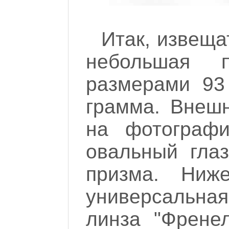
Итак, извеща
небольшая п
размерами 93
грамма. Внеш
на фотографи
овальный глаз
призма. Ниж
универсальн
линза "Френе