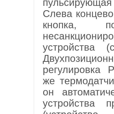
пульсирующа
Слева концево
кнопка, 
несанкционир
устройства (
Двухпозици
регулировка P
же термодатчик
он автоматич
устройства п