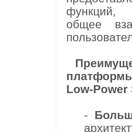
функций
общее вза
пользовате
Преимуще
платформ
Low-Power
-
Больш
архитек