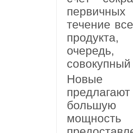
первичны
течение вс
продукта
очеред
совокупн
Новые 
предлагаю
большую в
мощно
предоста