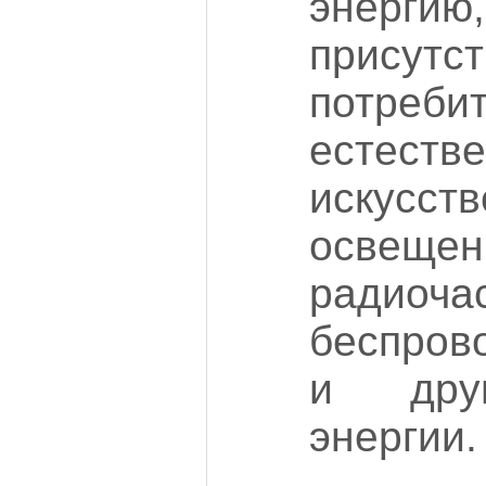
энер
присутс
потребит
есте
искусст
освещен
радио
беспров
и друг
энергии.