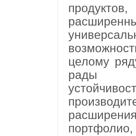
продуктов
расширенн
универсаль
возможност
целому ряд
рады о
устойчиво
производит
расшире
портфолио,