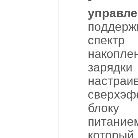
управл
поддер
спект
накопл
зарядки
настраи
сверхэф
блоку
питан
которы