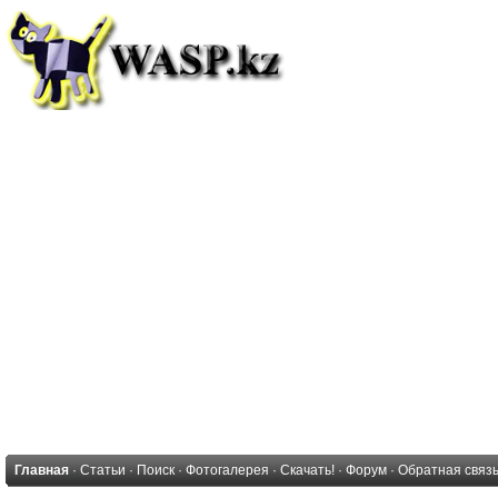
Главная
·
Статьи
·
Поиск
·
Фотогалерея
·
Скачать!
·
Форум
·
Обратная связ