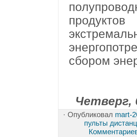
полупровод
продук
экстрем
энергопо
сбором энер
Четверг, 
·
Опубликовал
mart-2
пульты дистанц
Комментарие