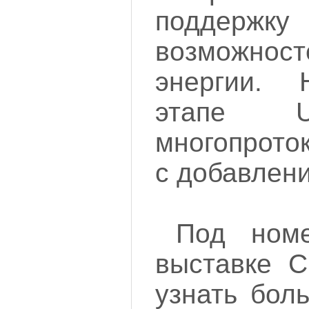
поддержк
возможн
энергии.
этапе U
многопрото
с добавлени
Под ном
выставке C
узнать бол