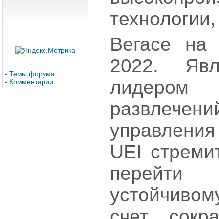
технологии
Вегасе на
2022. Яв
-
Темы форума
лидером
-
Комментарии
развлечени
управлени
UEI стреми
перейт
устойчиво
счет сокр