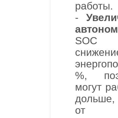
работы.
-
Увели
автоно
SOC о
снижени
энергоп
%, поэ
могут ра
дольше,
от у