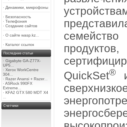
устройства
·
Динамики, микрофоны
·
Безопасность
представи
·
Телефония
·
Создание сайтов
семейств
·
О сайте wasp.kz...
·
Каталог ссылок
продуктов,
Последние статьи
сертифици
·
Gigabyte GA-Z77X-
UP5...
®
·
Xerox WorkCentre
QuickSet
и
304...
·
Razer Anansi + Razer...
·
ASRock 990FX
сверхнизко
Extreme...
·
KFA2 GTX 580 MDT X4
энергопотр
...
Счетчики
энергос
высокопрои