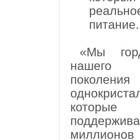
реальн
питание.
«Мы гор
нашего 
поколения
однокрист
котор
поддержив
миллионов