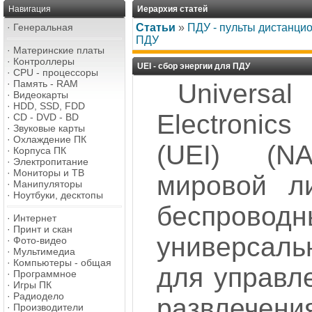
Навигация
Иерархия статей
·
Генеральная
Статьи
»
ПДУ - пульты дистанци
ПДУ
·
Материнские платы
·
Контроллеры
UEI - сбор энергии для ПДУ
·
CPU - процессоры
·
Память - RAM
Universal
·
Видеокарты
·
HDD, SSD, FDD
Electronics
·
CD - DVD - BD
·
Звуковые карты
·
Охлаждение ПК
(UEI) (N
·
Корпуса ПК
·
Электропитание
·
Мониторы и ТВ
мировой л
·
Манипуляторы
·
Ноутбуки, десктопы
беспроводн
·
Интернет
·
Принт и скан
универса
·
Фото-видео
·
Мультимедиа
·
Компьютеры - общая
для управл
·
Программное
·
Игры ПК
·
Радиодело
развле
·
Производители