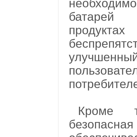
необходи
батарей
продуктах
беспреп
улучшенны
пользовате
потребител
Кроме т
безопасн