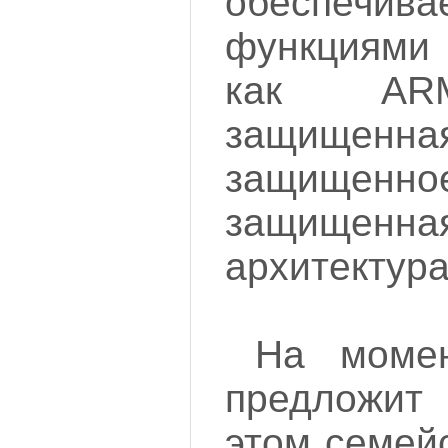
обеспечи
функциями
как ARM
защищенн
защищенно
защищенн
архитектура
На момен
предложит 
этом семей