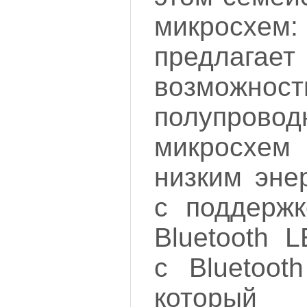
микрос
предл
возможност
полупровод
микросхем
низким эне
с поддержк
Bluetooth 
с Bluetoot
который