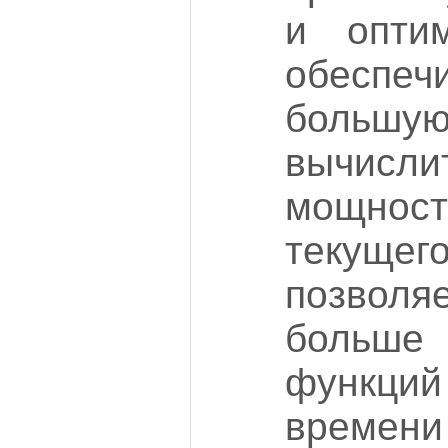
и опти
обеспеч
большу
вычисли
мощно
текущег
позволя
больше
функций
времен