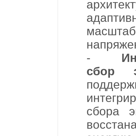
архитек
адаптив
масштаб
напряже
-
Ин
сбор э
поддерж
интегри
сбора э
восстан