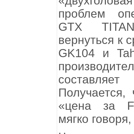
«двухголов
проблем оп
GTX TITAN
вернуться к 
GK104 и Tahi
производител
составл
Получается, 
«цена за F
мягко говоря,