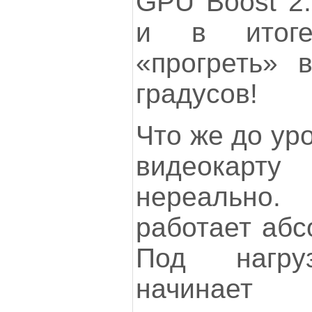
GPU Boost 2.
и в итоге
«прогреть» 
градусов!
Что же до ур
видеокар
нереально.
работает абс
Под нагру
начина