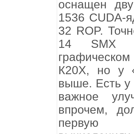
оснащен дв
1536 CUDA-я
32 ROP. Точн
14 SMX ис
графическом 
К20Х, но у 
выше. Есть у
важное улуч
впрочем, до
первую 