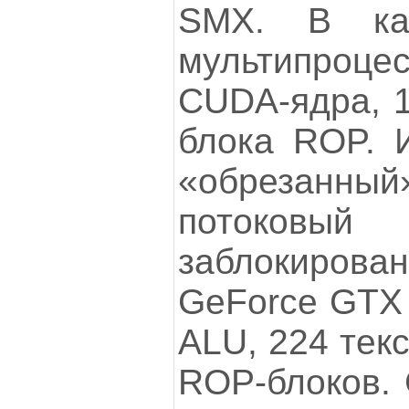
SMX. В ка
мультипроц
CUDA-ядра, 1
блока ROP. 
«обрезанный»
потоковый 
заблокирован
GeForce GTX 
ALU, 224 тек
ROP-блоков. 