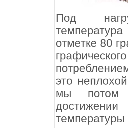
Под нагру
температура
отметке 80 гр
графичес
потребление
это неплохой
мы потом 
достиже
температур