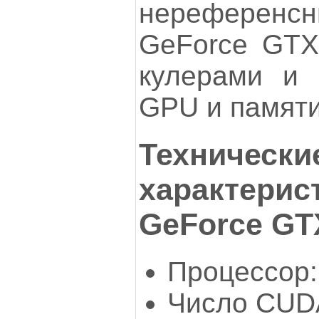
нерефере
GeForce GTX
кулерами и 
GPU и памяти
Технически
характерис
GeForce GT
Процессор
Число CUDA