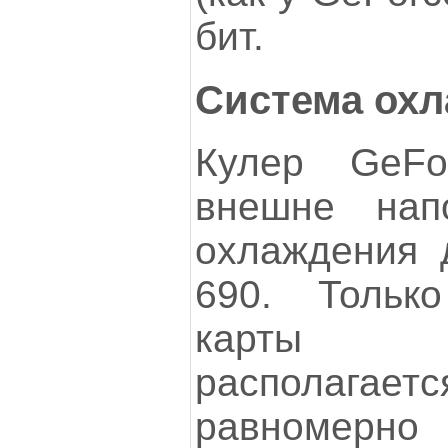
бит.
Система ох
Кулер GeF
внешне нап
охлаждения 
690. Тольк
карты 
располагае
равномерн