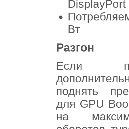
DisplayPort
Потребляем
Вт
Разгон
Если п
дополните
поднять пре
для GPU Boos
на максим