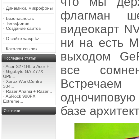
что мы дер
·
Динамики, микрофоны
флагман ше
·
Безопасность
·
Телефония
видеокарт NV
·
Создание сайтов
ни на есть M
·
О сайте wasp.kz...
·
Каталог ссылок
выходом Ge
Последние статьи
все сомнен
·
Acer S271HL и Acer H...
·
Gigabyte GA-Z77X-
UP5...
Встречаем
·
Xerox WorkCentre
304...
·
Razer Anansi + Razer...
одночипову
·
ASRock 990FX
Extreme...
базе архитект
Счетчики