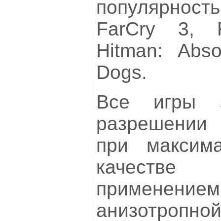
популярность
FarCry 3, R
Hitman: Abso
Dogs.
Все игры з
разрешении 
при максим
качестве
применение
анизотропн