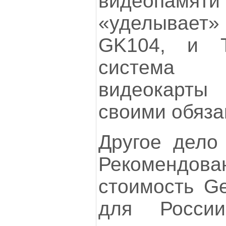
видеопам
«уделывае
GK104, и T
система
видеокарты
своими обяза
Другое дело 
Рекомендов
стоимость G
для Росси