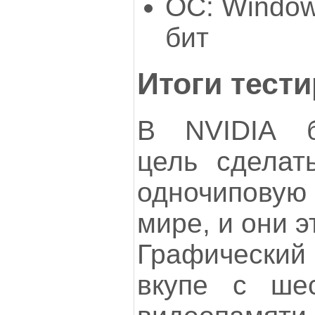
ОС: Windows
бит
Итоги тест
В NVIDIА б
цель сделат
одночипову
мире, и они э
Графический
вкупе с шес