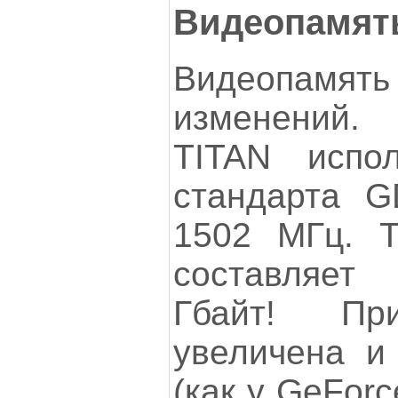
Видеопамят
Видеопамят
изменений.
TITAN испол
стандарта G
1502 МГц. Т
составляет
Гбайт! П
увеличена и
(как у GeFor