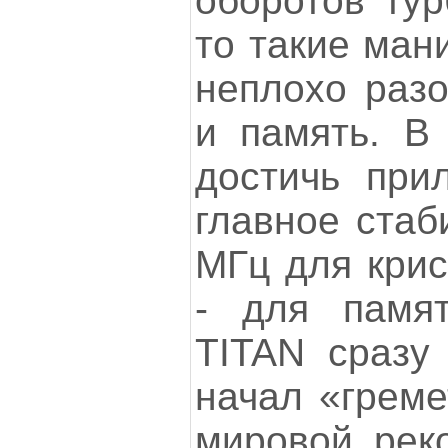
оборотов тур
то такие ман
неплохо разо
и память. В
достичь при
главное стаб
МГц для крис
- для памя
TITAN сразу
начал «греме
мировой реко