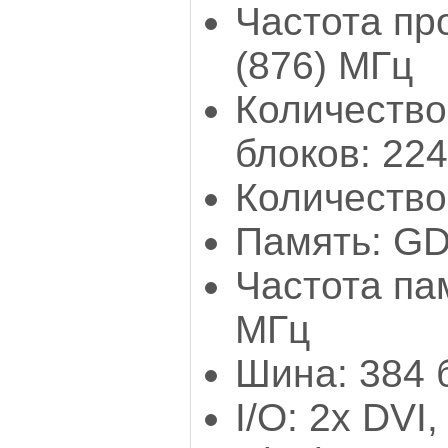
Частота пр
(876) МГц
Количество
блоков: 224
Количество
Память: GD
Частота па
МГц
Шина: 384 
I/O: 2х DVI