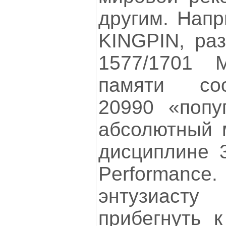
другим. Напр
KINGPIN, раз
1577/1701
памяти соо
20990 «попу
абсолютный 
дисциплине 
Performanc
энтузиас
прибегнуть 