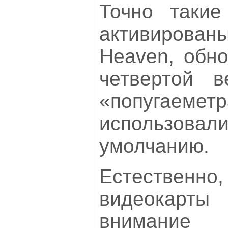
Точно таки
активирован
Heaven, обн
четвертой в
«попугаеметр
использовал
умолчанию.
Естественно,
видеокарт
внимание