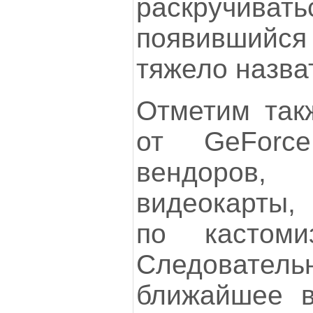
раскруч
появившийс
тяжело назва
Отметим такж
от GeFor
вендоров,
видеокарты,
по кастоми
Следоват
ближайшее 