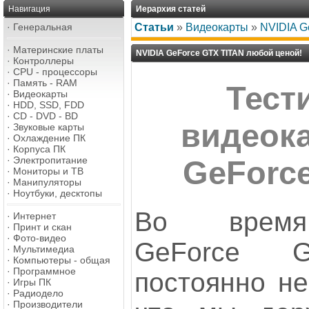
Навигация
Иерархия статей
·
Генеральная
Статьи
»
Видеокарты
»
NVIDIA G
·
Материнские платы
NVIDIA GeForce GTX TITAN любой ценой!
·
Контроллеры
·
CPU - процессоры
·
Память - RAM
Тест
·
Видеокарты
·
HDD, SSD, FDD
·
CD - DVD - BD
видеок
·
Звуковые карты
·
Охлаждение ПК
·
Корпуса ПК
·
Электропитание
GeForc
·
Мониторы и ТВ
·
Манипуляторы
·
Ноутбуки, десктопы
Во время 
·
Интернет
·
Принт и скан
·
Фото-видео
GeForce 
·
Мультимедиа
·
Компьютеры - общая
·
Программное
постоянно не
·
Игры ПК
·
Радиодело
·
Производители