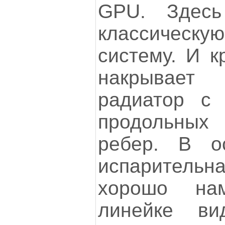
GPU. Здес
классичес
систему. И к
накрывае
радиатор с
продольны
ребер. В о
испаритель
хорошо на
линейке ви