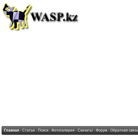
Главная
·
Статьи
·
Поиск
·
Фотогалерея
·
Скачать!
·
Форум
·
Обратная связ