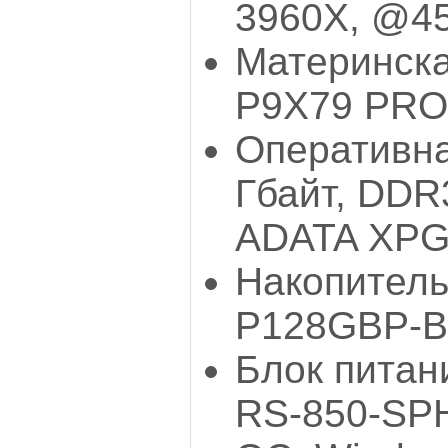
3960X, @4
Материнска
Р9Х79 PRO
Оперативна
Гбайт, DDR
ADATA XPG
Накопитель
P128GBP-BK
Блок питани
RS-850-SPH