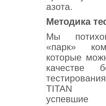
азота.
Методика те
Мы потихо
«парк» ком
которые можн
качестве б
тестирован
TITAN ис
успевши