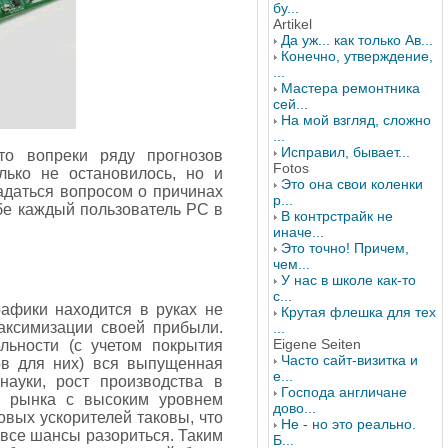
бу...
Artikel
Да уж... как только Ав...
Конечно, утверждение,
...
Мастера ремонтника
сей...
На мой взгляд, сложно
...
Исправил, бывает...
то вопреки ряду прогнозов
Fotos
лько не остановилось, но и
Это она свои коленки
адаться вопросом о причинах
р...
ебе каждый пользователь PC в
В контрстрайк не
иначе...
Это точно! Причем,
чем...
У нас в школе как-то
с...
рафики находится в руках не
Крутая флешка для тех
аксимизации своей прибыли.
...
Eigene Seiten
льности (с учетом покрытия
Часто сайт-визитка и
ов для них) вся выпущенная
е...
науки, рост производства в
Господа англичане
а рынка с высоким уровнем
дово...
овых ускорителей таковы, что
Не - но это реально.
 все шансы разориться. Таким
Б...