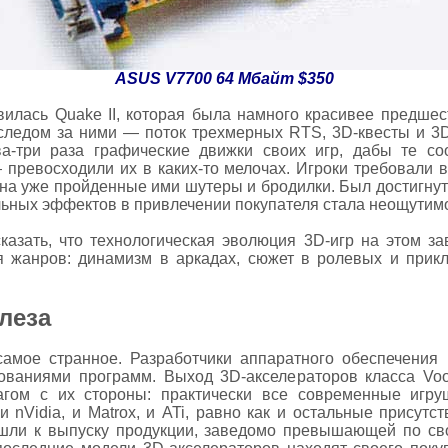
ASUS V7700 64 Мбайт $350
илась Quake II, которая была намного красивее предшес
следом за ними — поток трехмерных RTS, 3D-квесты и 3D
а-три раза графические движки своих игр, дабы те со
— превосходили их в каких-то мелочах. Игроки требовали 
 на уже пройденные ими шутеры и бродилки. Был достигнут
льных эффектов в привлечении покупателя стала неощутим
казать, что технологическая эволюция 3D-игр на этом з
 жанров: динамизм в аркадах, сюжет в ролевых и приклю
леза
 самое странное. Разработчики аппаратного обеспечения
ованиями программ. Выход 3D-акселераторов класса Vo
гом с их стороны: практически все современные игруш
 и nVidia, и Matrox, и ATi, равно как и остальные прису
ешли к выпуску продукции, заведомо превышающей по с