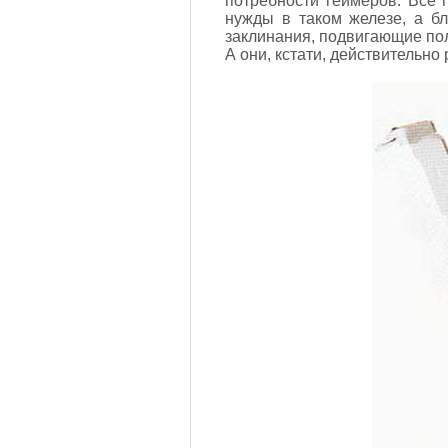
потребности геймеров. Все 
нужды в таком железе, а бл
заклинания, подвигающие пол
А они, кстати, действительно 