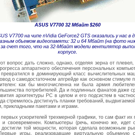
ASUS V7700 32 Мбайт $260
S V7700 на чипе nVidia GeForce2 GTS оказались у нас в д
разным объемом видеопамяти: 32 и 64 Мбайт (на фото ниж
а счет того, что на 32-Мбайт модели вентилятор выпол
корпусе.
от вопрос дать сложно, однако, отделяя зерна от плевел
прогресса аппаратного обеспечения персональных компьют
C превратился в доминирующий класс вычислительных маш
вод о самодостаточном апгрейде как основном стимуле п
ителен: как бы многочисленна ни была армия любителе
льшинства потребителей. Да и подлинных фанатов даже ср
азвития архитектуры PC в целом и его подсистем в частнос
гда стремилось достигнуть планки требований, выдвигаем
 прикладными пакетами и играми.
первых ускорителей трехмерной графики, то сам факт их
 и своевременен. Компьютеры (речь, конечно же, идет 
о достигли той мощности, которая сделала возможным ры
Первые игры, реализовавшие виртуальную объемную с