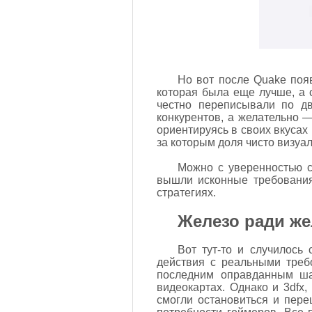
Но вот после Quake появ
которая была еще лучше, а 
честно переписывали по дв
конкурентов, а желательно 
ориентируясь в своих вкусах
за которым доля чисто визуа
Можно с уверенностью с
вышли исконные требования
стратегиях.
Железо ради же
Вот тут-то и случилось
действия с реальными треб
последним оправданным ша
видеокартах. Однако и 3dfx,
смогли остановиться и пер