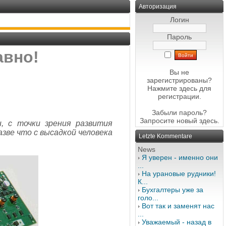
Авторизация
Логин
Пароль
авно!
Вы не
зарегистрированы?
Нажмите здесь
для
регистрации.
Забыли пароль?
Запросите новый
здесь
.
, с точки зрения развития
азве что с высадкой человека
Letzte Kommentare
News
Я уверен - именно они
...
На урановые рудники!
К...
Бухгалтеры уже за
голо...
Вот так и заменят нас
...
Уважаемый - назад в