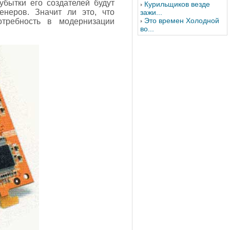
бытки его создателей будут
Курильщиков везде
неров. Значит ли это, что
зажи...
Это времен Холодной
отребность в модернизации
во...