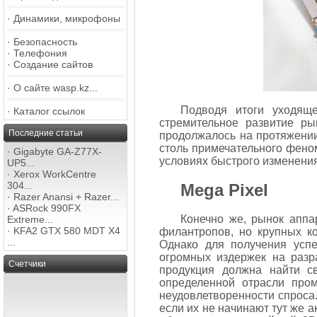
·
Динамики, микрофоны
·
Безопасность
·
Телефония
·
Создание сайтов
·
О сайте wasp.kz...
Подводя итоги уходящ
·
Каталог ссылок
стремительное развитие ры
Последние статьи
продолжалось на протяжении
столь примечательного феном
·
Gigabyte GA-Z77X-
условиях быстрого изменени
UP5...
·
Xerox WorkCentre
304...
Mega Pixel
·
Razer Anansi + Razer...
·
ASRock 990FX
Конечно же, рынок аппа
Extreme...
·
KFA2 GTX 580 MDT X4
филантропов, но крупных к
...
Однако для получения успе
огромных издержек на разр
Счетчики
продукция должна найти св
определенной отрасли про
неудовлетворенности спроса.
если их не начинают тут же 