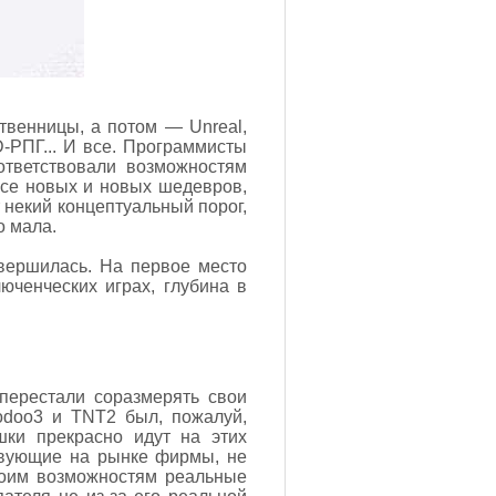
твенницы, а потом — Unreal,
-РПГ... И все. Программисты
ответствовали возможностям
все новых и новых шедевров,
 некий концептуальный порог,
о мала.
авершилась. На первое место
ченческих играх, глубина в
 перестали соразмерять свои
odoo3 и TNT2 был, пожалуй,
ки прекрасно идут на этих
тствующие на рынке фирмы, не
воим возможностям реальные