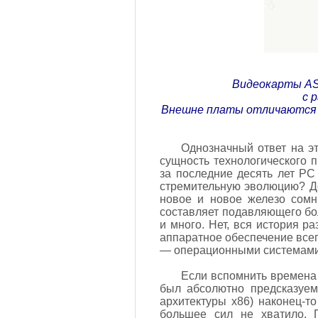
Видеокарты ASU
с 
Внешне платы отличаются з
Однозначный ответ на эт
сущность технологического 
за последние десять лет P
стремительную эволюцию? До
новое и новое железо сомн
составляет подавляющего бо
и много. Нет, вся история р
аппаратное обеспечение все
— операционными системами,
Если вспомнить времена 
был абсолютно предсказуем
архитектуры х86) наконец-т
большее сил не хватило. 