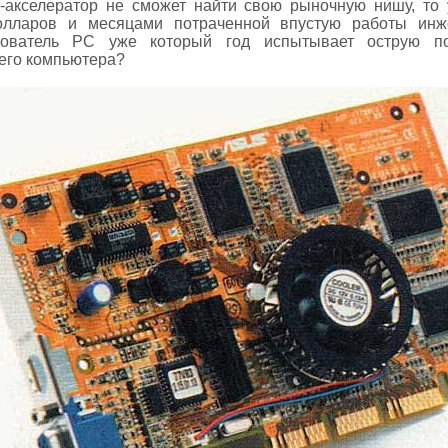
-акселератор не сможет найти свою рыночную нишу, то у
олларов и месяцами потраченной впустую работы инже
ьзователь PC уже который год испытывает острую п
его компьютера?