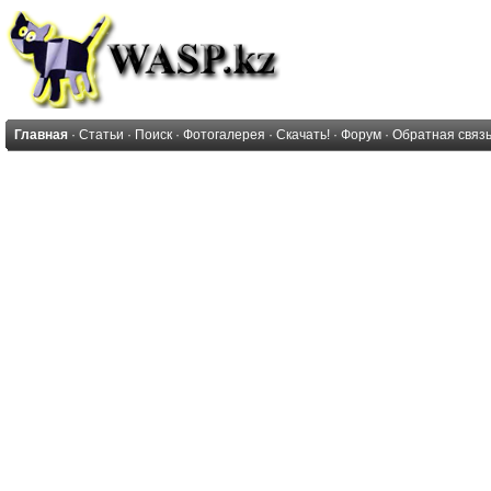
Главная
·
Статьи
·
Поиск
·
Фотогалерея
·
Скачать!
·
Форум
·
Обратная связ