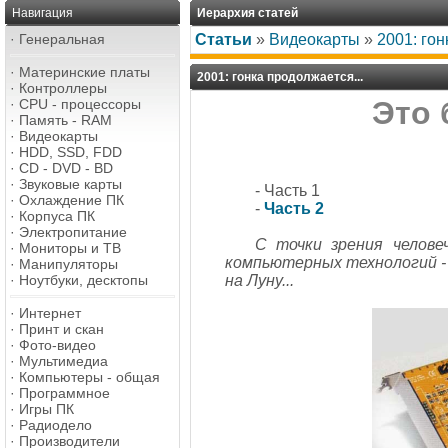
Навигация
Иерархия статей
·
Генеральная
Статьи
»
Видеокарты
»
2001: гон
·
Материнские платы
2001: гонка продолжается...
·
Контроллеры
Это 
·
CPU - процессоры
·
Память - RAM
·
Видеокарты
·
HDD, SSD, FDD
·
CD - DVD - BD
·
Звуковые карты
- Часть 1
·
Охлаждение ПК
-
Часть 2
·
Корпуса ПК
·
Электропитание
С точки зрения челове
·
Мониторы и ТВ
компьютерных технологий - в
·
Манипуляторы
·
Ноутбуки, десктопы
на Луну...
·
Интернет
·
Принт и скан
·
Фото-видео
·
Мультимедиа
·
Компьютеры - общая
·
Программное
·
Игры ПК
·
Радиодело
·
Производители