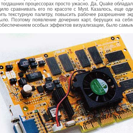
 тогдашних процессорах просто ужасно. Да, Quake облада
дило сравнивать его по красоте с Myst. Казалось, еще од
ить текстурную палитру, повысить рабочее разрешение экр
ыло. Поэтому появление дочерних карт, берущих на себя
е обеспечением особых эффектов визуализации, было самы