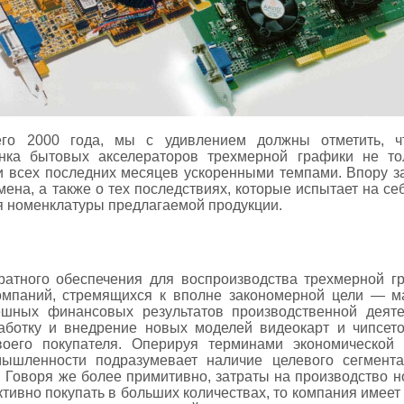
его 2000 года, мы с удивлением должны отметить, ч
нка бытовых акселераторов трехмерной графики не то
 всех последних месяцев ускоренными темпами. Впору з
ена, а также о тех последствиях, которые испытает на с
я номенклатуры предлагаемой продукции.
ратного обеспечения для воспроизводства трехмерной г
омпаний, стремящихся к вполне закономерной цели — м
шных финансовых результатов производственной деяте
аботку и внедрение новых моделей видеокарт и чипсет
оего покупателя. Оперируя терминами экономической 
мышленности подразумевает наличие целевого сегмент
 Говоря же более примитивно, затраты на производство н
активно покупать в больших количествах, то компания имеет