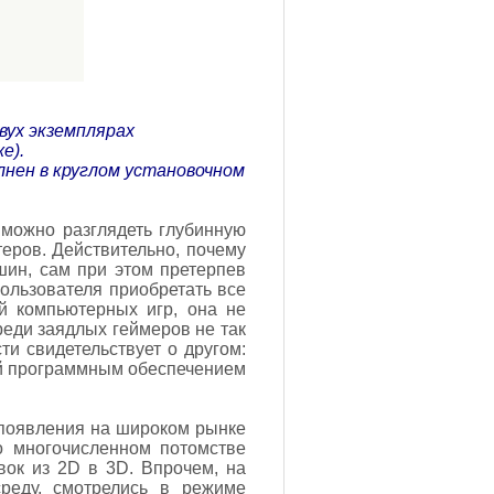
вух экземплярах
е).
нен в круглом установочном
, можно разглядеть глубинную
еров. Действительно, почему
ин, сам при этом претерпев
ользователя приобретать все
й компьютерных игр, она не
еди заядлых геймеров не так
ти свидетельствует о другом:
ой программным обеспечением
 появления на широком рынке
о многочисленном потомстве
вок из 2D в 3D. Впрочем, на
реду, смотрелись в режиме