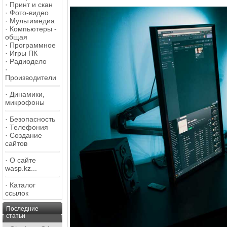
·
Принт и скан
·
Фото-видео
·
Мультимедиа
·
Компьютеры -
общая
·
Программное
·
Игры ПК
·
Радиодело
·
Производители
·
Динамики,
микрофоны
·
Безопасность
·
Телефония
·
Создание
сайтов
·
О сайте
wasp.kz...
·
Каталог
ссылок
Последние
статьи