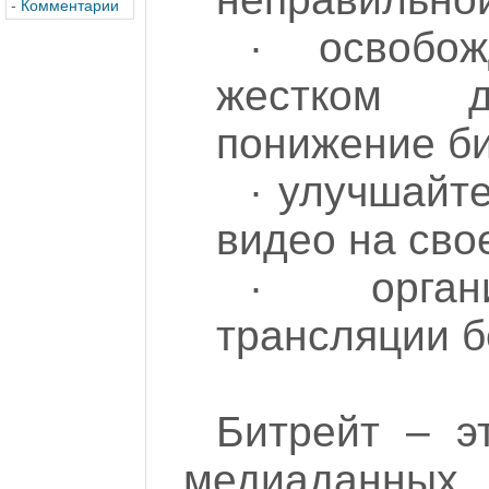
-
Комментарии
· освобо
жестком д
понижение би
· улучшайте
видео на сво
· орган
трансляции б
Битрейт – э
медиаданных,