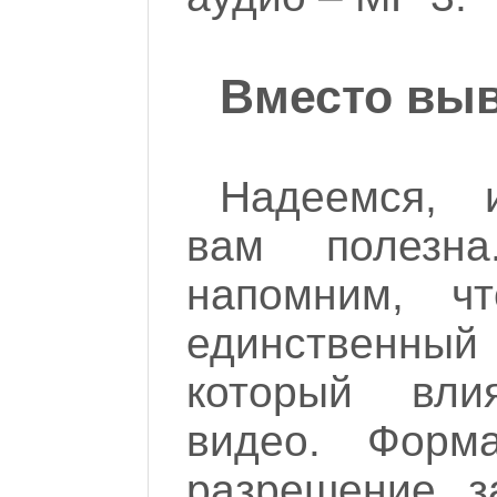
Вместо вы
Надеемся, 
вам полезн
напомним, ч
единственн
который вли
видео. Форм
разрешение з