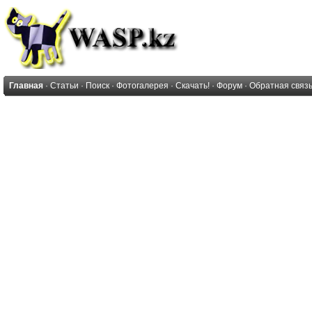
Главная
·
Статьи
·
Поиск
·
Фотогалерея
·
Скачать!
·
Форум
·
Обратная связ