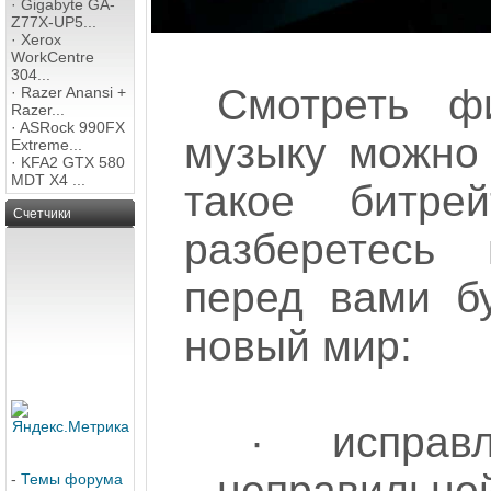
·
Gigabyte GA-
Z77X-UP5...
·
Xerox
WorkCentre
304...
Смотреть ф
·
Razer Anansi +
Razer...
·
ASRock 990FX
музыку можно 
Extreme...
·
KFA2 GTX 580
MDT X4 ...
такое битр
Счетчики
разберетесь
перед вами бу
новый мир:
· испра
неправильной
-
Темы форума