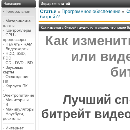
Навигация
Иерархия статей
·
Генеральная
Статьи
»
Программное обеспечение
»
Ка
битрейт?
·
Материнские
платы
Как изменить битрейт аудио или видео, что такое б
·
Контроллеры
·
CPU -
Как изменит
процессоры
·
Память - RAM
·
Видеокарты
или виде
·
HDD, SSD,
FDD
·
CD - DVD - BD
би
·
Звуковые
карты
·
Охлаждение
ПК
·
Корпуса ПК
·
Лучший сп
Электропитание
·
Мониторы и
ТВ
·
Манипуляторы
битрейт виде
·
Ноутбуки,
десктопы
·
Интернет