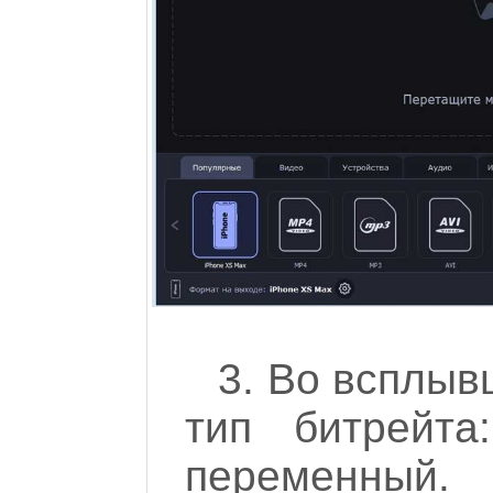
3. Во всплы
тип битрейта
перемен