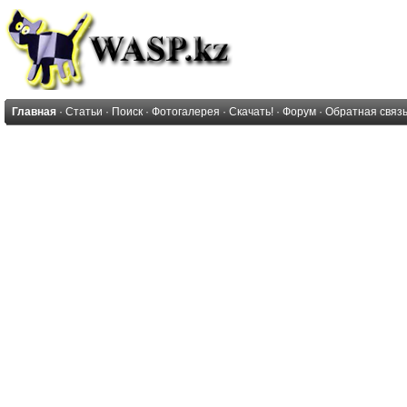
Главная
·
Статьи
·
Поиск
·
Фотогалерея
·
Скачать!
·
Форум
·
Обратная связ