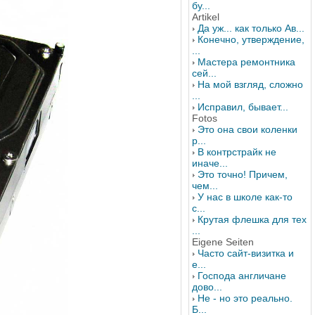
бу...
Artikel
Да уж... как только Ав...
Конечно, утверждение,
...
Мастера ремонтника
сей...
На мой взгляд, сложно
...
Исправил, бывает...
Fotos
Это она свои коленки
р...
В контрстрайк не
иначе...
Это точно! Причем,
чем...
У нас в школе как-то
с...
Крутая флешка для тех
...
Eigene Seiten
Часто сайт-визитка и
е...
Господа англичане
дово...
Не - но это реально.
Б...