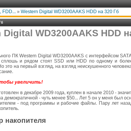
 FDD...
»
Western Digital WD3200AAKS HDD на 320 Гб
Гб
 Digital WD3200AAKS HDD н
ьного ПК Western Digital WD3200AAKS с интерфейсом SATA-
х сплошь и рядом стоят SSD или HDD по одному и более 
 Но это на первый взгляд, на взгляд неискушенного челове
сание.
чтобы увеличить!
отовлен в декабре 2009 года, куплен в начале 2010 - значит
а демократичной - чуть менее $50... Лет 5 он у меня был о
ителем - под программы и рабочие файлы. Пару лет назад
копитель.
р накопителя