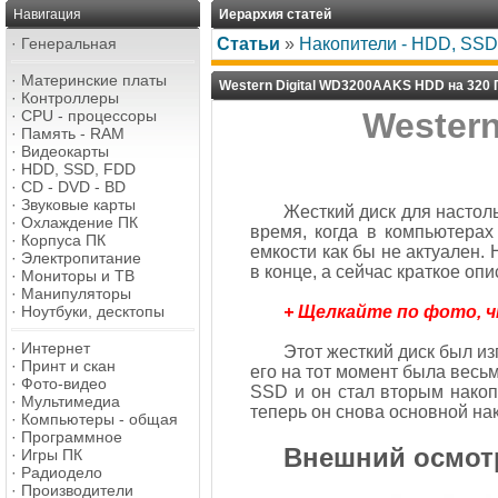
Навигация
Иерархия статей
·
Генеральная
Статьи
»
Накопители - HDD, SSD,
·
Материнские платы
Western Digital WD3200AAKS HDD на 320 
·
Контроллеры
Western
·
CPU - процессоры
·
Память - RAM
·
Видеокарты
·
HDD, SSD, FDD
·
CD - DVD - BD
·
Звуковые карты
Жесткий диск для настол
·
Охлаждение ПК
время, когда в компьютера
·
Корпуса ПК
емкости как бы не актуален.
·
Электропитание
в конце, а сейчас краткое опи
·
Мониторы и ТВ
·
Манипуляторы
·
Ноутбуки, десктопы
+ Щелкайте по фото, 
·
Интернет
Этот жесткий диск был изг
·
Принт и скан
его на тот момент была весьм
·
Фото-видео
SSD и он стал вторым накоп
·
Мультимедиа
теперь он снова основной на
·
Компьютеры - общая
·
Программное
Внешний осмот
·
Игры ПК
·
Радиодело
·
Производители