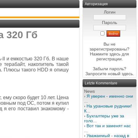
Авторизация
Логин
Пароль
а 320 Гб
Вы не
зарегистрированы?
Нажмите здесь
для
II и емкостью 320 Гб. В наше
регистрации.
терабайт, накопитель такой
Забыли пароль?
ка. Плюсы такого HDD я опишу
Запросите новый
здесь
.
Letzte Kommentare
News
Я уверен - именно они
, ему скоро будет 10 лет. Цена
...
сновным под ОС, потом я купил
На урановые рудники!
 я его поставил знакомому -
К...
Бухгалтеры уже за
голо...
Вот так и заменят нас
...
Уважаемый - назад в