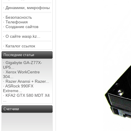
·
Динамики, микрофоны
·
Безопасность
·
Телефония
·
Создание сайтов
·
О сайте wasp.kz...
·
Каталог ссылок
Последние статьи
·
Gigabyte GA-Z77X-
UP5...
·
Xerox WorkCentre
304...
·
Razer Anansi + Razer...
·
ASRock 990FX
Extreme...
·
KFA2 GTX 580 MDT X4
...
Счетчики