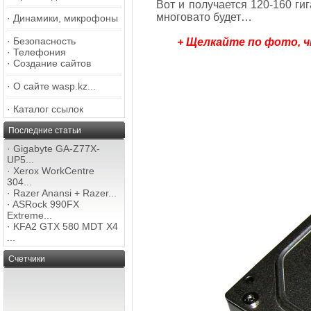
Вот и получается 120-160 ги
многовато будет…
·
Динамики, микрофоны
·
Безопасность
+ Щелкайте по фото, 
·
Телефония
·
Создание сайтов
·
О сайте wasp.kz...
·
Каталог ссылок
Последние статьи
·
Gigabyte GA-Z77X-
UP5...
·
Xerox WorkCentre
304...
·
Razer Anansi + Razer...
·
ASRock 990FX
Extreme...
·
KFA2 GTX 580 MDT X4
...
Счетчики