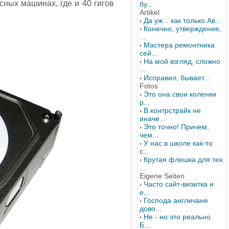
сных машинах, где и 40 гигов
бу...
Artikel
Да уж... как только Ав...
Конечно, утверждение,
...
Мастера ремонтника
сей...
На мой взгляд, сложно
...
Исправил, бывает...
Fotos
Это она свои коленки
р...
В контрстрайк не
иначе...
Это точно! Причем,
чем...
У нас в школе как-то
с...
Крутая флешка для тех
...
Eigene Seiten
Часто сайт-визитка и
е...
Господа англичане
дово...
Не - но это реально.
Б...