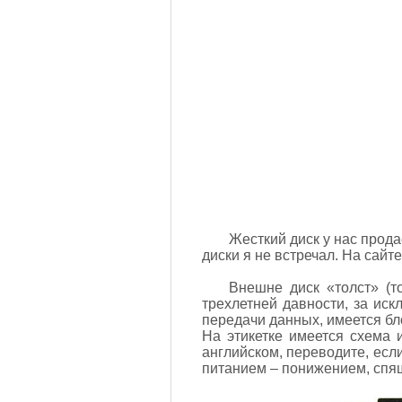
Жесткий диск у нас прода
диски я не встречал. На сай
Внешне диск «толст» (т
трехлетней давности, за ис
передачи данных, имеется бл
На этикетке имеется схема и
английском, переводите, если
питанием – понижением, сп