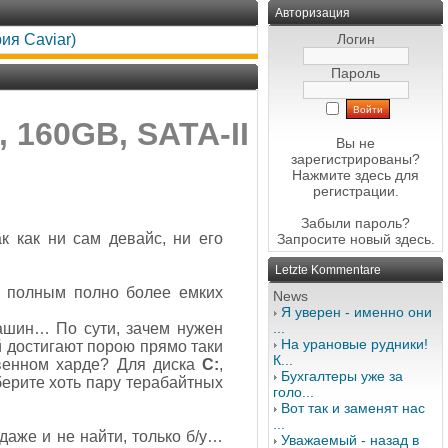
Авторизация
ия Caviar)
Логин
Пароль
 160GB, SATA-II
Вы не
зарегистрированы?
Нажмите здесь
для
регистрации.
Забыли пароль?
к как ни сам девайс, ни его
Запросите новый
здесь
.
Letzte Kommentare
же полным полно более емких
News
Я уверен - именно они
машин… По сути, зачем нужен
...
На урановые рудники!
 достигают порою прямо таки
К...
твенном харде? Для диска
С:
,
Бухгалтеры уже за
берите хоть пару терабайтных
голо...
Вот так и заменят нас
...
даже и не найти, только б/у…
Уважаемый - назад в