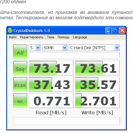
7200 об/мин
айта-изготовителя, но принимая во внимание путано
ентах. Тестирование во многом подтвердило эти сомнени