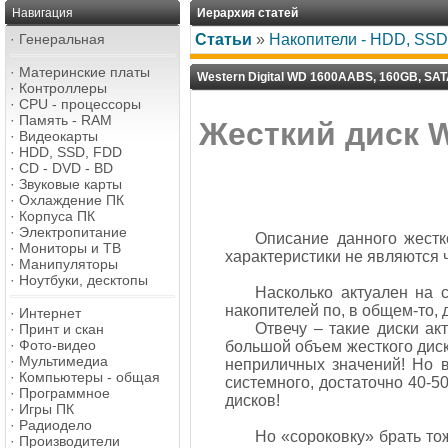
Навигация
Иерархия статей
·
Генеральная
Статьи
»
Накопители - HDD, SSD,
·
Материнские платы
Western Digital WD 1600AABS, 160GB, SATA-
·
Контроллеры
·
CPU - процессоры
·
Память - RAM
Жесткий диск W
·
Видеокарты
·
HDD, SSD, FDD
·
CD - DVD - BD
·
Звуковые карты
·
Охлаждение ПК
·
Корпуса ПК
·
Электропитание
Описание данного жестко
·
Мониторы и ТВ
характеристики не являются 
·
Манипуляторы
·
Ноутбуки, десктопы
Насколько актуален на 
накопителей по, в общем-то, 
·
Интернет
Отвечу – такие диски а
·
Принт и скан
·
Фото-видео
большой объем жесткого дис
·
Мультимедиа
неприличных значений! Но 
·
Компьютеры - общая
системного, достаточно 40-5
·
Программное
дисков!
·
Игры ПК
·
Радиодело
Но «сороковку» брать тож
·
Производители