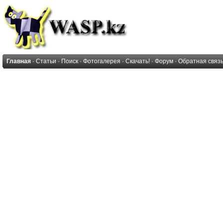
Главная
·
Статьи
·
Поиск
·
Фотогалерея
·
Скачать!
·
Форум
·
Обратная связ