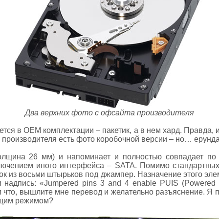
Два верхних фото с офсайта производителя
ется в ОЕМ комплектации – пакетик, а в нем хард. Правда,
те производителя есть фото коробочной версии – но… ерунд
олщина 26 мм) и напоминает и полностью совпадает по
ключением иного интерфейса – SATA. Помимо стандартны
ок из восьми штырьков под джампер. Назначение этого эле
 надпись: «Jumpered pins 3 and 4 enable PUIS (Powered 
 что, вышлите мне перевод и желательно разъяснение. Я по
ящим режимом?