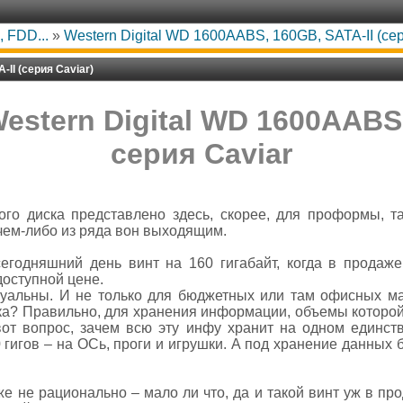
 FDD...
»
Western Digital WD 1600AABS, 160GB, SATA-II (сер
II (серия Caviar)
estern Digital WD 1600AABS,
серия Caviar
го диска представлено здесь, скорее, для проформы, та
чем-либо из ряда вон выходящим.
сегодняшний день винт на 160 гигабайт, когда в прода
доступной цене.
ктуальны. И не только для бюджетных или там офисных 
ка? Правильно, для хранения информации, объемы которой
вот вопрос, зачем всю эту инфу хранит на одном единс
0 гигов – на ОСь, проги и игрушки. А под хранение данных 
е не рационально – мало ли что, да и такой винт уж в про