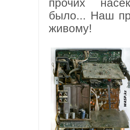
прочих насе
было... Наш п
живому!