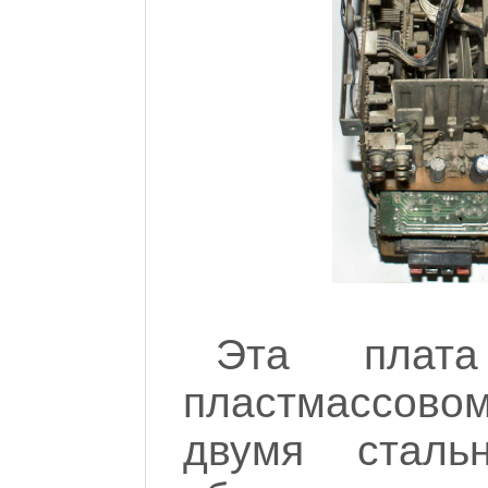
Эта плат
пластмассов
двумя сталь