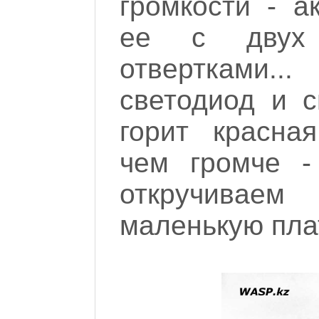
громкости - а
ее с двух 
отвертками
светодиод и с
горит красна
чем громче -
откручивае
маленькую пла