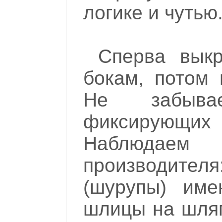
логике и чутью
Сперва вык
бокам, потом 
Не забыва
фиксирую
Наблюдаем 
производител
(шурупы) име
шлицы на шляп