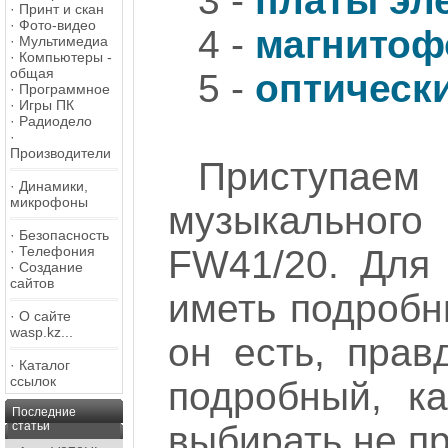
3 -
платы эл
·
Принт и скан
·
Фото-видео
4 -
магнитоф
·
Мультимедиа
·
Компьютеры -
общая
5 -
оптическ
·
Программное
·
Игры ПК
·
Радиодело
·
Производители
Приступа
·
Динамики,
микрофоны
музыкальног
·
Безопасность
·
Телефония
FW41/20. Для
·
Создание
сайтов
иметь подробн
·
О сайте
wasp.kz...
он есть, прав
·
Каталог
ссылок
подробный, к
Последние
статьи
выбирать не п