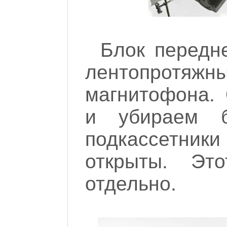
Блок передн
лентопротяж
магнитофона.
и убираем б
подкассетн
открыты. Эт
отдельно.