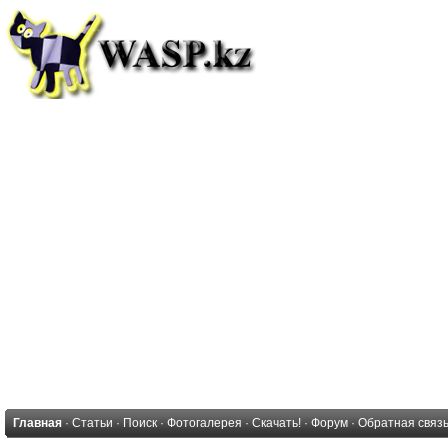
Главная
·
Статьи
·
Поиск
·
Фотогалерея
·
Скачать!
·
Форум
·
Обратная связ