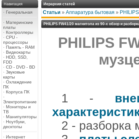
Навигация
Иерархия статей
·
Генеральная
Статьи
»
Аппаратура бытовая
»
PHILIPS
·
Материнские
PHILIPS FW41/20 магнитола из 90-х обзор и разборк
платы
·
Контроллеры
·
CPU -
PHILIPS FW
процессоры
·
Память - RAM
·
Видеокарты
музце
·
HDD, SSD,
FDD
·
CD - DVD - BD
·
Звуковые
карты
·
Охлаждение
ПК
·
Корпуса ПК
1 -
вн
·
Электропитание
·
Мониторы и
характеристи
ТВ
·
Манипуляторы
2 - разборка
·
Ноутбуки,
десктопы
·
Интернет