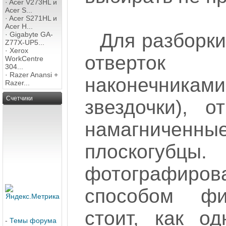
·
Acer V273HL и
Acer S...
·
Acer S271HL и
Acer H...
Для разборки
·
Gigabyte GA-
Z77X-UP5...
·
Xerox
отверто
WorkCentre
304...
·
Razer Anansi +
наконечника
Razer...
Счетчики
звездочки), о
намагниченные
плоскогуб
фотографир
способом фик
стоит, как о
-
Темы форума