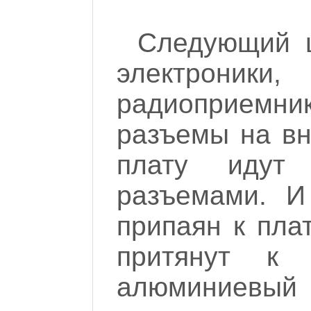
Следующий ш
электроник
радиоприемни
разъемы на в
плату иду
разъемами. И
припаян к пла
притянут к 
алюминиевый