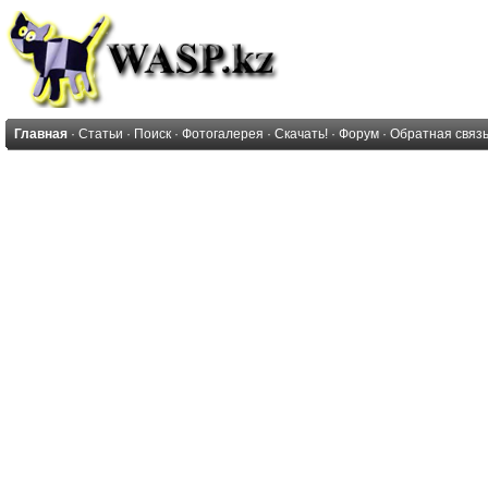
Главная
·
Статьи
·
Поиск
·
Фотогалерея
·
Скачать!
·
Форум
·
Обратная связ