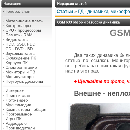
Навигация
Иерархия статей
·
Генеральная
Статьи
»
ГД - динамики, микроф
·
Материнские платы
GSM 633 обзор и разборка динамика
·
Контроллеры
GSM
·
CPU - процессоры
·
Память - RAM
·
Видеокарты
·
HDD, SSD, FDD
·
CD - DVD - BD
·
Звуковые карты
Два таких динамика был
·
Охлаждение ПК
статью по ссылке). Монито
·
Корпуса ПК
востребована в них такая фун
·
Электропитание
нас на этот раз.
·
Мониторы и ТВ
·
Манипуляторы
·
Ноутбуки, десктопы
+ Щелкайте по фото, 
·
Интернет
Внешне - непло
·
Принт и скан
·
Фото-видео
·
Мультимедиа
·
Компьютеры - общая
·
Программное
·
Игры ПК
·
Радиодело
·
Производители