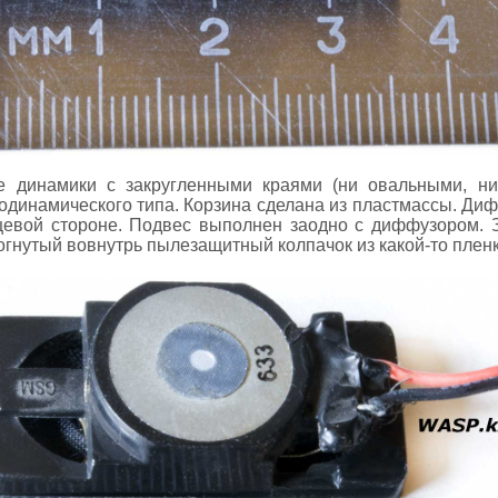
е динамики с закругленными краями (ни овальными, ни
родинамического типа. Корзина сделана из пластмассы. Диф
цевой стороне. Подвес выполнен заодно с диффузором. 
вогнутый вовнутрь пылезащитный колпачок из какой-то пленк