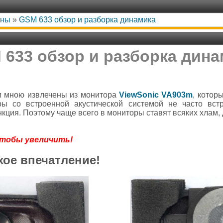
оны
»
GSM 633 обзор и разборка динамика
 633 обзор и разборка дина
и мною извлечены из монитора
ViewSonic VA903m
, котор
ры со встроенной акустической системой не часто вст
кция. Поэтому чаще всего в мониторы ставят всяких хлам, 
чтобы увеличить!
хое впечатление!