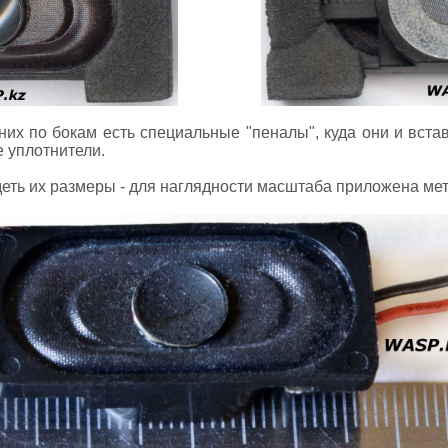
них по бокам есть специальные "пеналы", куда они и вст
 уплотнители.
деть их размеры - для наглядности масштаба приложена ме