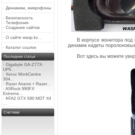
·
Динамики, микрофоны
·
Безопасность
·
Телефония
·
Создание сайтов
·
О сайте wasp.kz...
В корпусе монитора под 
динамик надеты поролоновые
·
Каталог ссылок
Вот здесь вы можете уви
Последние статьи
·
Gigabyte GA-Z77X-
UP5...
·
Xerox WorkCentre
304...
·
Razer Anansi + Razer...
·
ASRock 990FX
Extreme...
·
KFA2 GTX 580 MDT X4
...
Счетчики