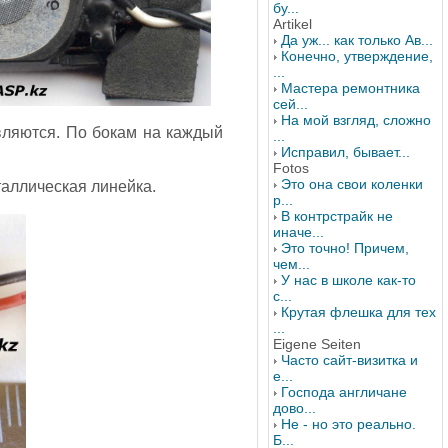
бу...
Artikel
Да уж... как только Ав...
Конечно, утверждение,
...
Мастера ремонтника
сей...
На мой взгляд, сложно
авляются. По бокам на каждый
...
Исправил, бывает...
Fotos
Это она свои коленки
таллическая линейка.
р...
В контрстрайк не
иначе...
Это точно! Причем,
чем...
У нас в школе как-то
с...
Крутая флешка для тех
...
Eigene Seiten
Часто сайт-визитка и
е...
Господа англичане
дово...
Не - но это реально.
Б...