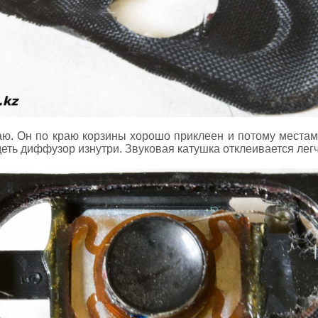
ю. Он по краю корзины хорошо приклеен и потому местами
ть диффузор изнутри. Звуковая катушка отклеивается легч