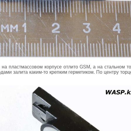
 на пластмассовом корпусе отлито GSM, а на стальном то
дами залита каким-то крепким герметиком. По центру торц