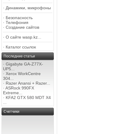
·
Динамики, микрофоны
·
Безопасность
·
Телефония
·
Создание сайтов
·
О сайте wasp.kz...
·
Каталог ссылок
Последние статьи
·
Gigabyte GA-Z77X-
UP5...
·
Xerox WorkCentre
304...
·
Razer Anansi + Razer...
·
ASRock 990FX
Extreme...
·
KFA2 GTX 580 MDT X4
...
Счетчики