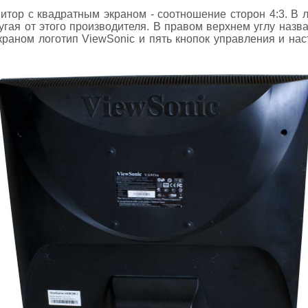
итор с квадратным экраном - соотношение сторон 4:3. В 
угая от этого производителя. В правом верхнем углу назв
раном логотип ViewSonic и пять кнопок управления и наст