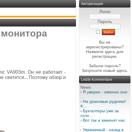
Авторизация
Логин
Пароль
а монитора
Вы не
зарегистрированы?
Нажмите здесь
для
регистрации.
Забыли пароль?
Запросите новый
здесь
.
c VA903m. Он не работает -
е светится... Поэтому обзор и
Letzte Kommentare
News
Я уверен - именно они
...
На урановые рудники!
К...
Бухгалтеры уже за
голо...
Вот так и заменят нас
...
Уважаемый - назад в