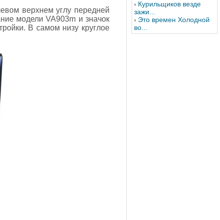
Курильщиков везде
левом верхнем углу передней
зажи...
ание модели VA903m и значок
Это времен Холодной
ройки. В самом низу круглое
во...