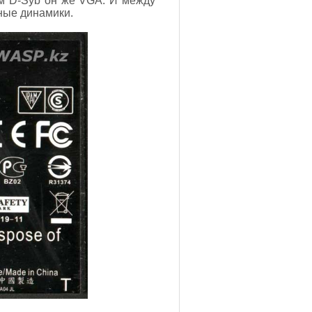
м D-Syb он же VGA. И между
нные динамики.