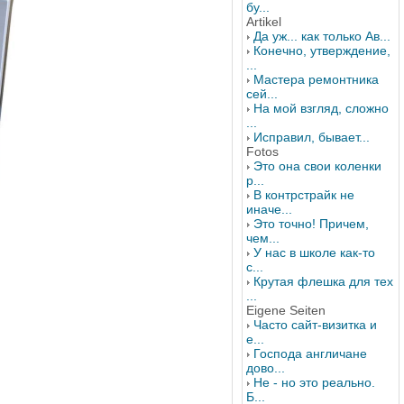
бу...
Artikel
Да уж... как только Ав...
Конечно, утверждение,
...
Мастера ремонтника
сей...
На мой взгляд, сложно
...
Исправил, бывает...
Fotos
Это она свои коленки
р...
В контрстрайк не
иначе...
Это точно! Причем,
чем...
У нас в школе как-то
с...
Крутая флешка для тех
...
Eigene Seiten
Часто сайт-визитка и
е...
Господа англичане
дово...
Не - но это реально.
Б...