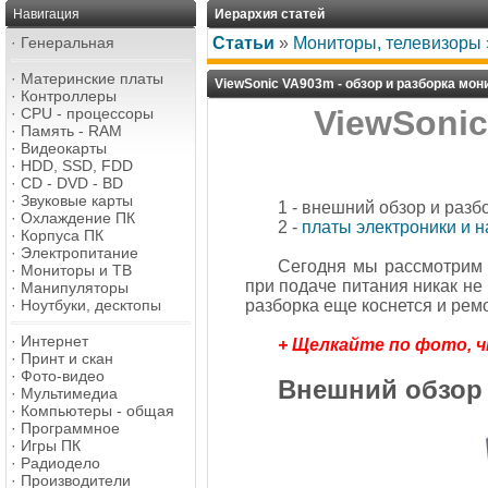
Навигация
Иерархия статей
·
Генеральная
Статьи
»
Мониторы, телевизоры
·
Материнские платы
ViewSonic VA903m - обзор и разборка мон
·
Контроллеры
ViewSonic
·
CPU - процессоры
·
Память - RAM
·
Видеокарты
·
HDD, SSD, FDD
·
CD - DVD - BD
·
Звуковые карты
1 - внешний обзор и разб
·
Охлаждение ПК
2 -
платы электроники и н
·
Корпуса ПК
·
Электропитание
Сегодня мы рассмотрим 
·
Мониторы и ТВ
при подаче питания никак не 
·
Манипуляторы
·
Ноутбуки, десктопы
разборка еще коснется и рем
·
Интернет
+ Щелкайте по фото, 
·
Принт и скан
·
Фото-видео
Внешний обзор
·
Мультимедиа
·
Компьютеры - общая
·
Программное
·
Игры ПК
·
Радиодело
·
Производители