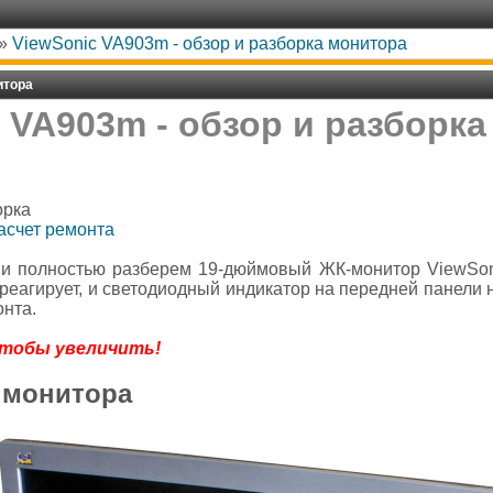
»
ViewSonic VA903m - обзор и разборка монитора
итора
 VA903m - обзор и разборк
орка
асчет ремонта
и полностью разберем 19-дюймовый ЖК-монитор ViewSoni
реагирует, и светодиодный индикатор на передней панели н
онта.
чтобы увеличить!
 монитора