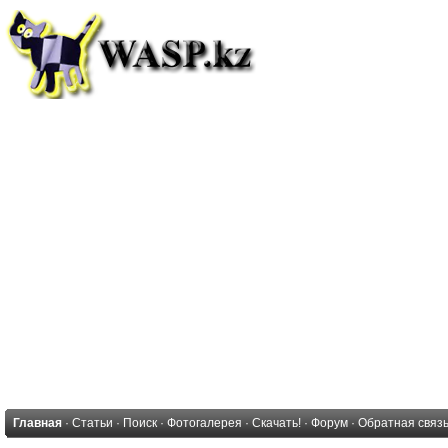
Главная
·
Статьи
·
Поиск
·
Фотогалерея
·
Скачать!
·
Форум
·
Обратная связ