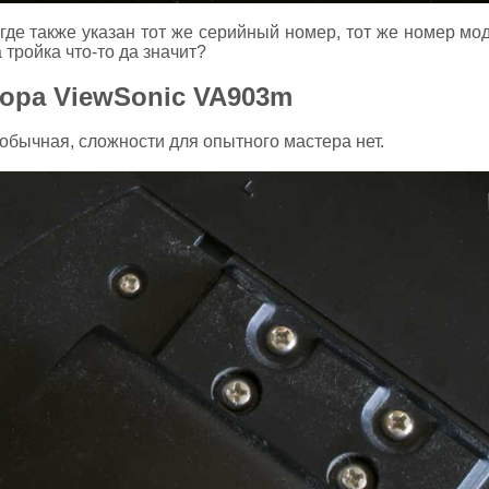
 где также указан тот же серийный номер, тот же номер мо
 тройка что-то да значит?
ора ViewSonic VA903m
обычная, сложности для опытного мастера нет.