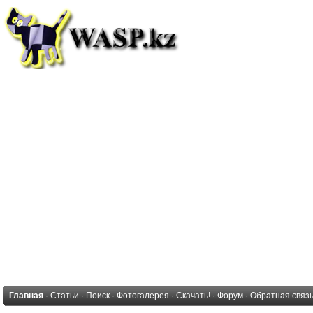
Главная
·
Статьи
·
Поиск
·
Фотогалерея
·
Скачать!
·
Форум
·
Обратная связ