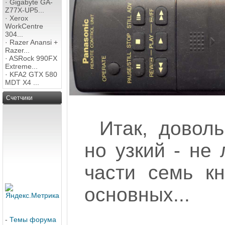
·
Gigabyte GA-
Z77X-UP5...
·
Xerox
WorkCentre
304...
·
Razer Anansi +
Razer...
·
ASRock 990FX
Extreme...
·
KFA2 GTX 580
MDT X4 ...
Счетчики
Итак, довол
но узкий - не 
части семь кн
основных...
-
Темы форума