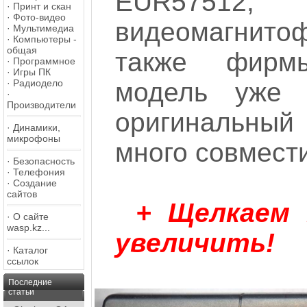
EUR57512, 
·
Принт и скан
·
Фото-видео
видеомагнит
·
Мультимедиа
·
Компьютеры -
общая
также фирм
·
Программное
·
Игры ПК
·
Радиодело
модель уже 
·
Производители
оригинальный 
·
Динамики,
микрофоны
много совмести
·
Безопасность
·
Телефония
·
Создание
сайтов
+ Щелкаем
·
О сайте
wasp.kz...
увеличить!
·
Каталог
ссылок
Последние
статьи