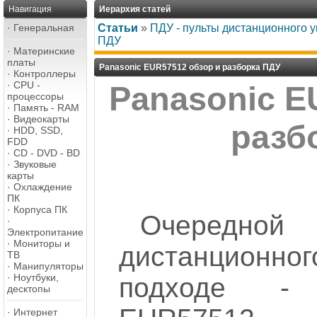
Навигация
Иерархия статей
·
Генеральная
Статьи
»
ПДУ - пульты дистанционного 
ПДУ
·
Материнские
платы
Panasonic EUR57512 обзор и разборка ПДУ
·
Контроллеры
·
CPU -
Panasonic E
процессоры
·
Память - RAM
·
Видеокарты
разб
·
HDD, SSD,
FDD
·
CD - DVD - BD
·
Звуковые
карты
·
Охлаждение
ПК
·
Корпуса ПК
Очеред
·
Электропитание
·
Мониторы и
дистанционно
ТВ
·
Манипуляторы
·
Ноутбуки,
подходе - 
десктопы
·
Интернет