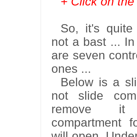
+ Click on the
So, it's quit
not a bast ... I
are seven contr
ones ...
Below is a sl
not slide comp
remove it 
compartment fo
will open. Under