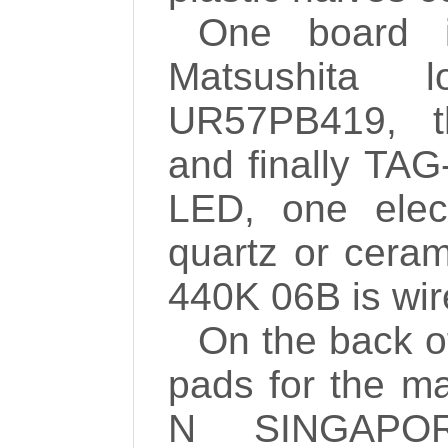
One board i
Matsushita 
UR57PB419, 
and finally TAG
LED, one elect
quartz or ceram
440K 06B is wir
On the back o
pads for the ma
N SINGAPO