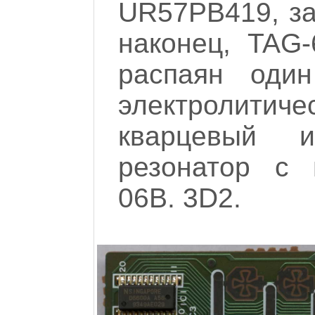
UR57PB419, з
наконец, TAG-
распаян один
электролитиче
кварцевый и
резонатор с 
06B. 3D2.