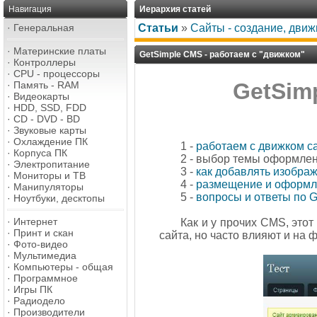
Навигация
Иерархия статей
·
Генеральная
Статьи
»
Сайты - создание, дви
·
Материнские платы
GetSimple CMS - работаем с "движком"
·
Контроллеры
·
CPU - процессоры
GetSim
·
Память - RAM
·
Видеокарты
·
HDD, SSD, FDD
·
CD - DVD - BD
·
Звуковые карты
·
Охлаждение ПК
1 -
работаем с движком с
·
Корпуса ПК
2 - выбор темы оформле
·
Электропитание
3 -
как добавлять изобра
·
Мониторы и ТВ
4 -
размещение и оформл
·
Манипуляторы
5 -
вопросы и ответы по 
·
Ноутбуки, десктопы
·
Интернет
Как и у прочих CMS, это
·
Принт и скан
сайта, но часто влияют и на
·
Фото-видео
·
Мультимедиа
·
Компьютеры - общая
·
Программное
·
Игры ПК
·
Радиодело
·
Производители