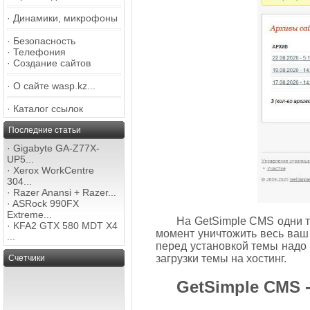
·
Динамики, микрофоны
·
Безопасность
·
Телефония
·
Создание сайтов
·
О сайте wasp.kz...
·
Каталог ссылок
Последние статьи
·
Gigabyte GA-Z77X-
UP5...
·
Xerox WorkCentre
304...
·
Razer Anansi + Razer...
·
ASRock 990FX
Extreme...
На GetSimple CMS одни т
·
KFA2 GTX 580 MDT X4
момент уничтожить весь ваш 
...
перед установкой темы надо 
загрузки темы на хостинг.
Счетчики
GetSimple CMS