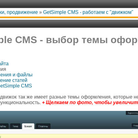
жки, продвижение
»
GetSimple CMS - работаем с "движком"
ple CMS - выбор темы офо
айта
ния
жения и файлы
ение статей
GetSimple CMS
т движок так же имеет разные темы оформления, которые 
 функциональность.
+ Щелкаем по фото, чтобы увеличит