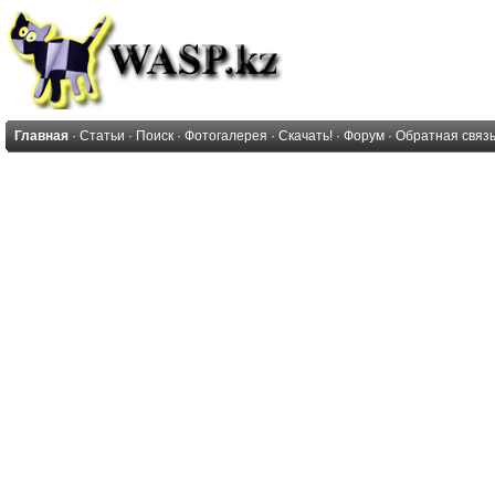
Главная
·
Статьи
·
Поиск
·
Фотогалерея
·
Скачать!
·
Форум
·
Обратная связ