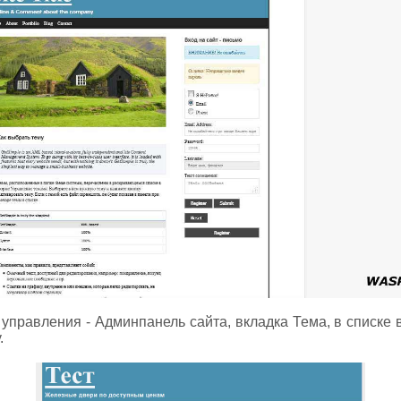
 управления - Админпанель сайта, вкладка Тема, в списке 
.