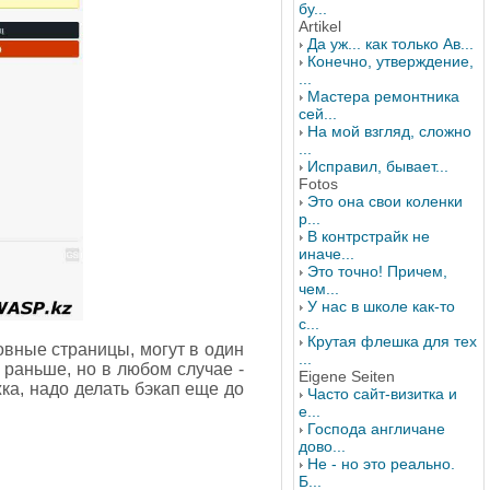
бу...
Artikel
Да уж... как только Ав...
Конечно, утверждение,
...
Мастера ремонтника
сей...
На мой взгляд, сложно
...
Исправил, бывает...
Fotos
Это она свои коленки
р...
В контрстрайк не
иначе...
Это точно! Причем,
чем...
У нас в школе как-то
с...
Крутая флешка для тех
овные страницы, могут в один
...
 раньше, но в любом случае -
Eigene Seiten
ка, надо делать бэкап еще до
Часто сайт-визитка и
е...
Господа англичане
дово...
Не - но это реально.
Б...