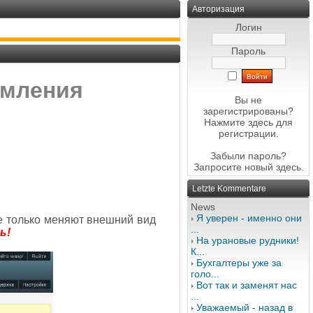
Авторизация
Логин
Пароль
рмления
Вы не
зарегистрированы?
Нажмите здесь
для
регистрации.
Забыли пароль?
Запросите новый
здесь
.
Letzte Kommentare
News
Я уверен - именно они
не только меняют внешний вид
...
ь!
На урановые рудники!
К...
Бухгалтеры уже за
голо...
Вот так и заменят нас
...
Уважаемый - назад в