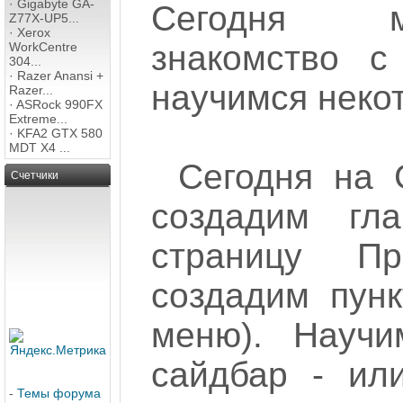
·
Gigabyte GA-
Сегодня 
Z77X-UP5...
·
Xerox
знакомство с
WorkCentre
304...
·
Razer Anansi +
научимся неко
Razer...
·
ASRock 990FX
Extreme...
·
KFA2 GTX 580
MDT X4 ...
Сегодня на 
Счетчики
создадим гл
страницу Пр
создадим пунк
меню). Научи
сайдбар - или
-
Темы форума