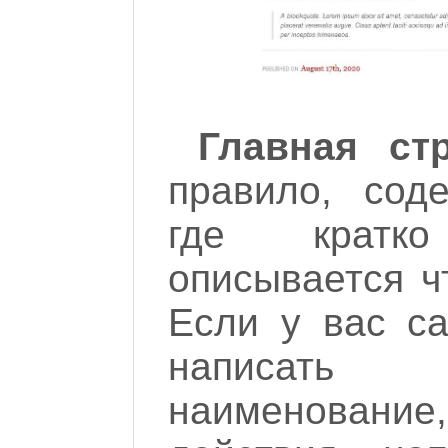
Главная ст
правило, соде
где кратк
описывается чт
Если у вас са
написат
наименовани