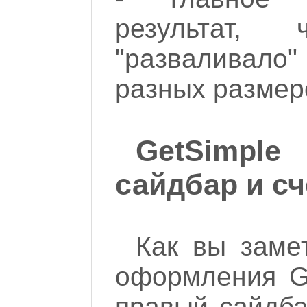
результат,
"разваливало
разных размер
GetSimple
сайдбар и сч
Как вы заме
оформления G
правый сайдба