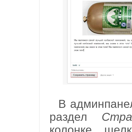
В админпане
раздел
Стра
колонке щел