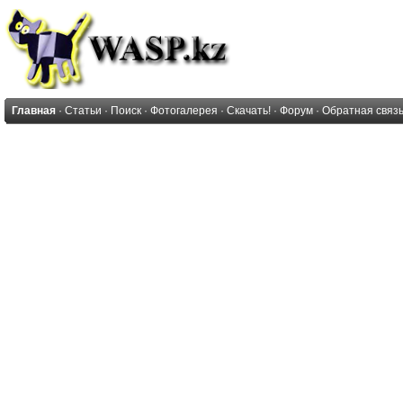
Главная
·
Статьи
·
Поиск
·
Фотогалерея
·
Скачать!
·
Форум
·
Обратная связ