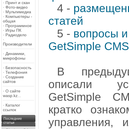
·
Принт и скан
4 -
размещен
·
Фото-видео
·
Мультимедиа
·
Компьютеры -
статей
общая
·
Программное
5 -
вопросы и
·
Игры ПК
·
Радиодело
·
GetSimple CMS
Производители
·
Динамики,
микрофоны
·
Безопасность
В предыду
·
Телефония
·
Создание
описали ус
сайтов
·
О сайте
GetSimple C
wasp.kz...
·
Каталог
кратко ознак
ссылок
управления, 
Последние
статьи