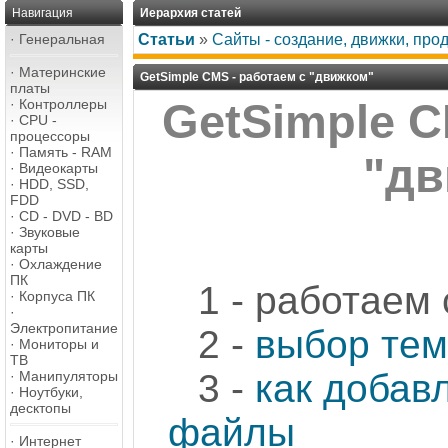
Навигация
Иерархия статей
·
Генеральная
Статьи
»
Сайты - создание, движки, пр
·
Материнские
GetSimple CMS - работаем с "движком"
платы
·
Контроллеры
GetSimple C
·
CPU -
процессоры
·
Память - RAM
"дв
·
Видеокарты
·
HDD, SSD,
FDD
·
CD - DVD - BD
·
Звуковые
карты
·
Охлаждение
ПК
1 - работаем
·
Корпуса ПК
·
Электропитание
2 -
выбор те
·
Мониторы и
ТВ
3 -
как добав
·
Манипуляторы
·
Ноутбуки,
десктопы
файлы
·
Интернет