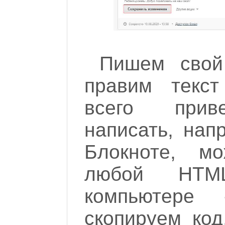
Пишем свой 
правим текс
всего прив
написать, нап
Блокноте, мо
любой HTM
компьютере
скопируем код