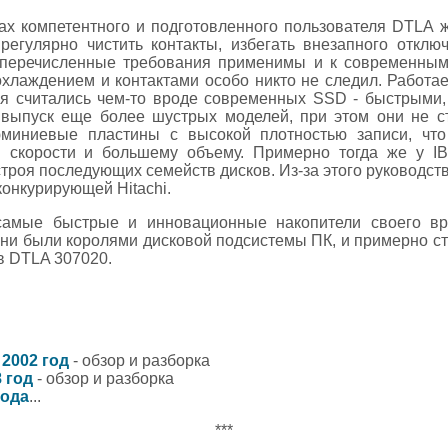
ках компетентного и подготовленного пользователя DTLA 
 регулярно чистить контакты, избегать внезапного отклю
 перечисленные требования применимы и к современным
лаждением и контактами особо никто не следил. Работает
я считались чем-то вроде современных SSD - быстрыми,
 выпуск еще более шустрых моделей, при этом они не с
юминиевые пластины с высокой плотностью записи, чт
й скорости и большему объему. Примерно тогда же у IB
троя последующих семейств дисков. Из-за этого руководст
онкурирующей Hitachi.
самые быстрые и инновационные накопители своего вр
 они были королями дисковой подсистемы ПК, и примерно с
в DTLA 307020.
 2002 год
- обзор и разборка
8 год
- обзор и разборка
года
...
***