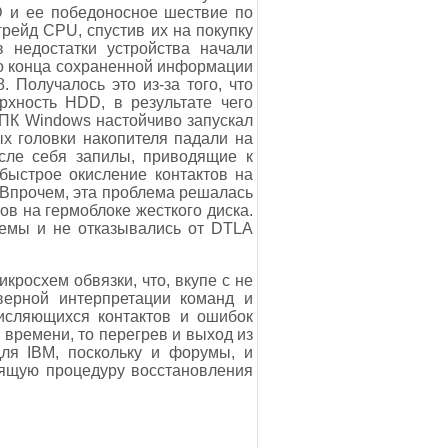
D и ее победоносное шествие по
рейд CPU, спустив их на покупку
в недостатки устройства начали
до конца сохраненной информации
Получалось это из-за того, что
рхность HDD, в результате чего
ПК Windows настойчиво запускал
ых головки накопителя падали на
осле себя запилы, приводящие к
быстрое окисление контактов на
. Впрочем, эта проблема решалась
ов на гермоблоке жесткого диска.
лемы и не отказывались от DTLA
росхем обвязки, что, вкупе с не
верной интерпретации команд и
исляющихся контактов и ошибок
времени, то перегрев и выход из
для IBM, поскольку и форумы, и
ящую процедуру восстановления