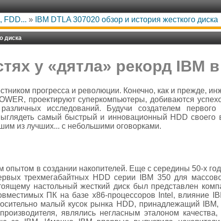
 FDD...
»
IBM DTLA 307020 обзор и история жесткого диска
о диска
стях у «дятла» рекорд IBM 
стником прогресса и революции. Конечно, как и прежде, и
OWER, проектируют суперкомпьютеры, добиваются успех
различных исследований. Будучи создателем первого
 выглядеть самый быстрый и инновационный HDD своего в
шим из лучших... с небольшими оговорками.
 опытом в создании накопителей. Еще с середины 50-х год
ервых трехмегабайтных HDD серии IBM 350 для массо
оящему настольный жесткий диск был представлен компа
овместимых ПК на базе х86-процессоров Intel, влияние 
тносительно малый кусок рынка HDD, принадлежащий IBM, 
-производителя, являлись негласным эталоном качества,