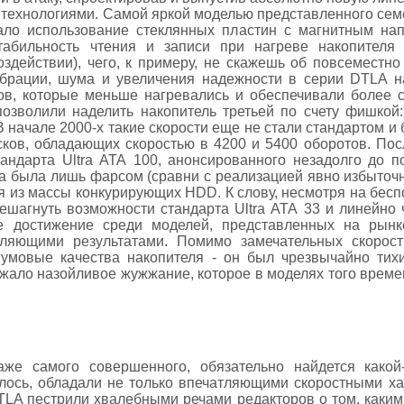
технологиями. Самой яркой моделью представленного сем
тало использование стеклянных пластин с магнитным на
абильность чтения и записи при нагреве накопителя 
здействии), чего, к примеру, не скажешь об повсемест
ибрации, шума и увеличения надежности в серии DTLA 
в, которые меньше нагревались и обеспечивали более 
озволили наделить накопитель третьей по счету фишкой
В начале 2000-х такие скорости еще не стали стандартом 
сков, обладающих скоростью в 4200 и 5400 оборотов. По
тандарта Ultra АТА 100, анонсированного незадолго до п
а была лишь фарсом (сравни с реализацией явно избыточн
 из массы конкурирующих HDD. К слову, несмотря на бесп
шагнуть возможности стандарта Ultra АТА 33 и линейно 
е достижение среди моделей, представленных на рынк
тляющими результатами. Помимо замечательных скорос
умовые качества накопителя - он был чрезвычайно тихи
ало назойливое жужжание, которое в моделях того време
аже самого совершенного, обязательно найдется какой
алось, обладали не только впечатляющими скоростными ха
LA пестрили хвалебными речами редакторов о том, каким