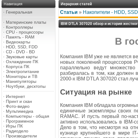
Навигация
Иерархия статей
·
Генеральная
Статьи
»
Накопители - HDD, SSD,
·
Материнские платы
IBM DTLA 307020 обзор и история жестког
·
Контроллеры
·
CPU - процессоры
·
Память - RAM
В го
·
Видеокарты
·
HDD, SSD, FDD
·
CD - DVD - BD
Компания IBM уже не является ве
·
Звуковые карты
·
Охлаждение ПК
новых поколений процессоров P
·
Корпуса ПК
параллельно ведут множество 
·
Электропитание
разбиралась в том, как должен
·
Мониторы и ТВ
2000-х IBM DTLA 307020 стал луч
·
Манипуляторы
·
Ноутбуки, десктопы
Ситуация на рынке
·
Интернет
·
Принт и скан
Компания IBM обладала огромным
·
Фото-видео
единичные экземпляры своих п
·
Мультимедиа
RAMAC. И пусть первый по-наст
·
Компьютеры - общая
·
Программное
активно использовались в IBM-с
·
Игры ПК
Дело в том, что несмотря на о
·
Радиодело
кузнице крупнейшего в мире IT
·
Производители