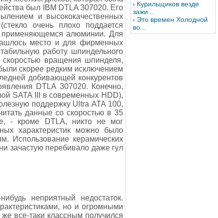
Курильщиков везде
ейства был IBM DTLA 307020. Его
зажи...
пылением и высококачественных
Это времен Холодной
(стекло очень плохо поддается
во...
но применяющемся алюминии. Для
нашлось место и для фирменных
стабильную работу шпиндельного
: скоростью вращения шпинделя,
и были скорее редким исключением
следней добивающей конкурентов
оявления DTLA 307020. Конечно,
ой SATA III в современных HDD),
олезную поддержку Ultra АТА 100,
читать данные со скоростью в 35
е, - кроме DTLA, никто не мог
тных характеристик можно было
м. Использование керамических
ни зачастую перебивало даже гул
-нибудь неприятный недостаток.
рактеристиками, но и огромными
 же все-таки классным получился