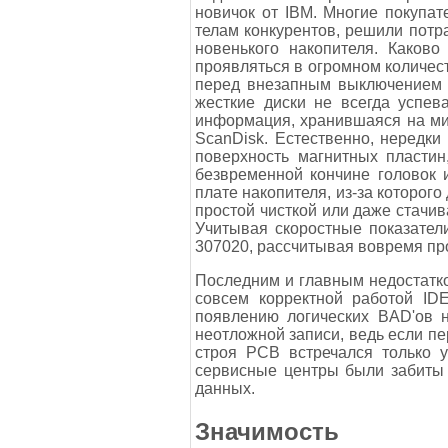
новичок от IBM. Многие покупа
телам конкурентов, решили потр
новенького накопителя. Каково
проявляться в огромном количес
перед внезапным выключением п
жесткие диски не всегда успев
информация, хранившаяся на ми
ScanDisk. Естественно, нередки
поверхность магнитных пластин
безвременной кончине головок 
плате накопителя, из-за которог
простой чисткой или даже стачив
Учитывая скоростные показател
307020, рассчитывая вовремя пр
Последним и главным недостатко
совсем корректной работой ID
появлению логических BAD'ов 
неотложной записи, ведь если п
строя РСВ встречался только у
сервисные центры были забиты
данных.
Значимость