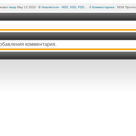
ковал
wasp
May 13 2020 ·
В
Накопители - HDD, SSD, FDD...
·
0 Комментариев
· 3658 Прочте
добавления комментария.