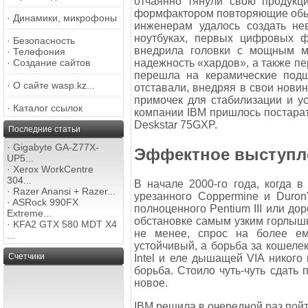
отчаянно тянули свою продукц
формфактором повторяющие обычн
·
Динамики, микрофоны
инженерам удалось создать не
ноутбуках, первых цифровых ф
·
Безопасность
внедрила головки с мощным ма
·
Телефония
надежность «хардов», а также п
·
Создание сайтов
перешла на керамические под
·
О сайте wasp.kz...
отставали, внедряя в свои нови
примочек для стабилизации и ус
·
Каталог ссылок
компании IBM пришлось постарат
Deskstar 75GXP.
Последние статьи
·
Gigabyte GA-Z77X-
Эффектное выступл
UP5...
·
Xerox WorkCentre
304...
В начале 2000-го года, когда 
·
Razer Anansi + Razer...
урезанного Coppermine и Duron
·
ASRock 990FX
полноценного Pentium III или дор
Extreme...
обстановке самым узким горлышк
·
KFA2 GTX 580 MDT X4
не менее, спрос на более ем
...
устойчивый, а борьба за кошеле
Счетчики
Intel и еле дышащей VIA никог
борьба. Стоило чуть-чуть сдать 
новое.
IBM решила в очередной раз пойт