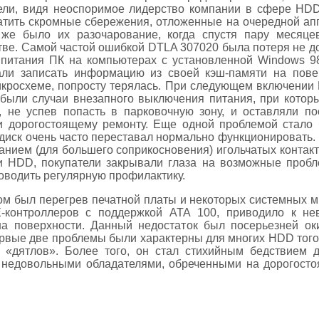
тели, видя неоспоримое лидерство компании в сфере HD
атить скромные сбережения, отложенные на очередной апг
 же было их разочарование, когда спустя пару месяце
тве. Самой частой ошибкой DTLA 307020 была потеря не 
итания ПК на компьютерах с установленной Windows 98. 
али записать информацию из своей кэш-памяти на пове
кросхеме, попросту терялась. При следующем включении 
 были случаи внезапного выключения питания, при котор
, не успев попасть в парковочную зону, и оставляли п
и дорогостоящему ремонту. Еще одной проблемой стало 
о диск очень часто переставал нормально функционировать
анием (для большего соприкосновения) игольчатых контакт
и HDD, покупатели закрывали глаза на возможные проб
оводить регулярную профилактику.
м был перегрев печатной платы и некоторых системных мик
E-контроллеров с поддержкой АТА 100, приводило к не
на поверхности. Данный недостаток был посерьезней ок
ервые две проблемы были характерны для многих HDD того 
 «дятлов». Более того, он стал стихийным бедствием 
 недовольными обладателями, обреченными на дорогосто