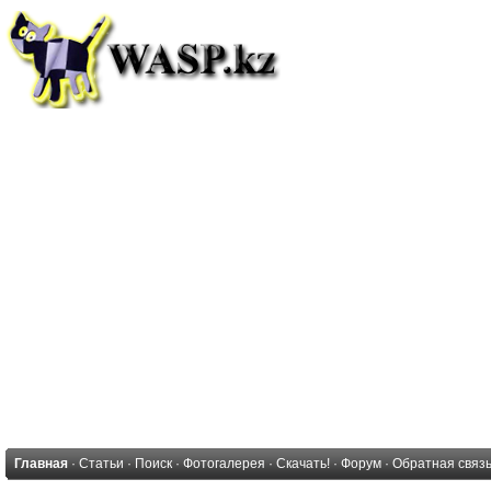
Главная
·
Статьи
·
Поиск
·
Фотогалерея
·
Скачать!
·
Форум
·
Обратная связ