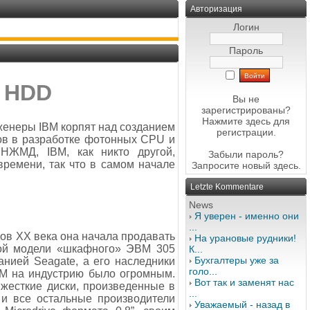
Авторизация
Логин
Пароль
в HDD
Вы не
зарегистрированы?
Нажмите здесь
для
нженеры IBM корпят над созданием
регистрации.
ов в разработке фотонных CPU и
 НЖМД, IBM, как никто другой,
Забыли пароль?
ремени, так что в самом начале
Запросите новый
здесь
.
Letzte Kommentare
News
Я уверен - именно они
...
ов XX века она начала продавать
На урановые рудники!
вой модели «шкафного» ЭВМ 305
К...
Бухгалтеры уже за
нией Seagate, а его наследники
голо...
IBM на индустрию было огромным.
Вот так и заменят нас
жесткие диски, произведенные в
...
 и все остальные производители
Уважаемый - назад в