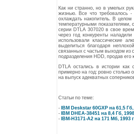
Как ни странно, но в умелых ру
жизнью. Все что требовалось -
охлаждать накопитель. В целом
температурными показателями, ох
серии DTLA 307020 в свое врем
через год конкуренты наладили
использовали классические ал
выделиться благодаря неплохо
связанных с частым выходом из с
подразделения HDD, продав его к
DTLA остались в истории как 
примерно на год: ровно столько
на выпуск адекватных сопернико
Статьи по теме:
-
IBM Deskstar 60GXP на 61,5 Гб,
-
IBM DHEA-38451 на 8,4 Гб, 199
-
IBM-H3171-A2 на 171 Мб, 1993 