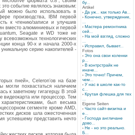
icrodrive формата 0.8”, своим
бу...
 это событие являлось знаковым:
Artikel
рый можно было использовать в
Да уж... как только Ав...
фере производства, IBM первой
Конечно, утверждение,
...
сть к чтению/записи и улучшив
Мастера ремонтника
тин вместо алюминиевых и первой
сей...
uantum, Seagate и WD тоже не
На мой взгляд, сложно
ру всевозможных технологических
...
нции конца 90-х и начала 2000-х
Исправил, бывает...
 уникальную серию накопителей -
Fotos
Это она свои коленки
р...
В контрстрайк не
иначе...
Это точно! Причем,
чем...
орых пней», Celeron'ов на базе
У нас в школе как-то
цы могли похвастаться наличием
с...
ась к заветному гигагерцу. В этой
Крутая флешка для тех
е видеокарта или процессор. Тем
...
характеристиками, был весьма
Eigene Seiten
роцессорном сегменте кроме AMD,
Часто сайт-визитка и
естких дисков шла ожесточенная
е...
Господа англичане
ремя успевшему представить нечто
дово...
Не - но это реально.
Б...
йку жестких дисков, которая была