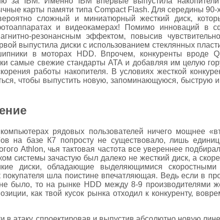
ию за IBM. Именно IBM впервые выпустила накопители M
ые карты памяти типа Compact Flash. Для середины 90-х
вероятно сложный и миниатюрный жесткий диск, кото
отоаппаратах и видеокамерах! Помимо инноваций в с
гнитно-резонансным эффектом, повысив чувствительно
ервой выпустила диски с использованием стеклянных плас
шипники в моторах HDD. Впрочем, конкуренты вроде Q
нки самые свежие стандарты АТА и добавляя им целую го
корения работы накопителя. В условиях жесткой конкуре
ься, чтобы выпустить новую, запоминающуюся, быструю и
ение
в компьютерах рядовых пользователей ничего мощнее «вт
'oв на базе К7 попросту не существовало, лишь едини
огого Athlon, чья тактовая частота все увереннее подбирал
ом системы зачастую был далеко не жесткий диск, а скоре
кие диски, обладающие выделяющимися скоростными 
к покупателя шла поистине впечатляющая. Ведь если в п
о не было, то на рынке HDD между 8-9 производителями ж
позиции, как твой кусок рынка отходил к конкуренту, вов
и в атаку, спроектировав и выпустив абсолютно новую лине