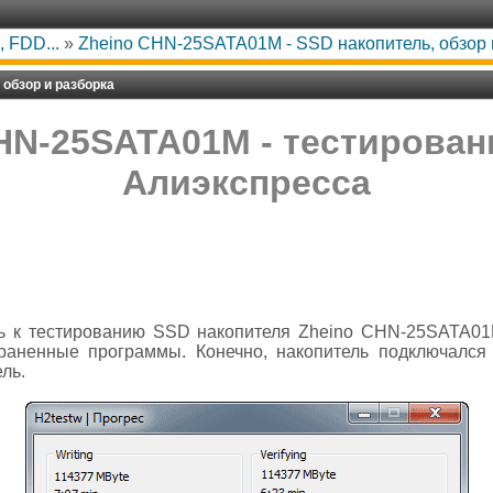
 FDD...
»
Zheino CHN-25SATA01M - SSD накопитель, обзор 
 обзор и разборка
HN-25SATA01M - тестирован
Алиэкспресса
ь к тестированию SSD накопителя Zheino CHN-25SATA01M
аненные программы. Конечно, накопитель подключался к 
ль.