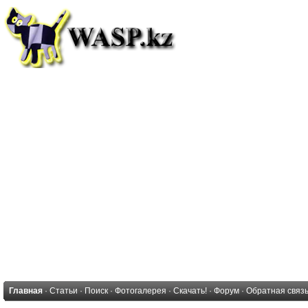
Главная
·
Статьи
·
Поиск
·
Фотогалерея
·
Скачать!
·
Форум
·
Обратная связ