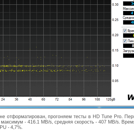
не отформатирован, прогоняем тесты в HD Tune Pro. Перв
максимум - 416.1 MB/s, средняя скорость - 407 MB/s. Врем
CPU - 4,7%.