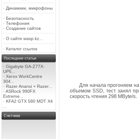
·
Динамики, микрофоны
·
Безопасность
·
Телефония
·
Создание сайтов
·
О сайте wasp.kz...
·
Каталог ссылок
Последние статьи
·
Gigabyte GA-Z77X-
UP5...
·
Xerox WorkCentre
304...
Для начала прогоняем на
·
Razer Anansi + Razer...
объемом SSD, тест занял при
·
ASRock 990FX
Extreme...
скорость чтения 298 MByte/s.
·
KFA2 GTX 580 MDT X4
...
Счетчики