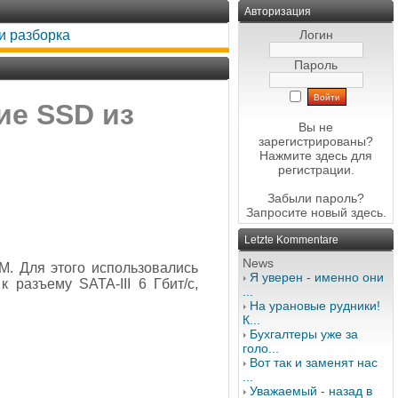
Авторизация
и разборка
Логин
Пароль
ие SSD из
Вы не
зарегистрированы?
Нажмите здесь
для
регистрации.
Забыли пароль?
Запросите новый
здесь
.
Letzte Kommentare
News
. Для этого использовались
Я уверен - именно они
разъему SATA-III 6 Гбит/с,
...
На урановые рудники!
К...
Бухгалтеры уже за
голо...
Вот так и заменят нас
...
Уважаемый - назад в