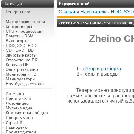
Навигация
Иерархия статей
·
Генеральная
Статьи
»
Накопители - HDD, SSD,
·
Материнские платы
Zheino CHN-25SATA01M - SSD накопитель,
·
Контроллеры
·
CPU - процессоры
Zheino C
·
Память - RAM
·
Видеокарты
·
HDD, SSD, FDD
·
CD - DVD - BD
·
Звуковые карты
·
Охлаждение ПК
·
Корпуса ПК
1 -
обзор и разборка
·
Электропитание
2 - тесты и выводы
·
Мониторы и ТВ
·
Манипуляторы
·
Ноутбуки, десктопы
Теперь можно приступит
·
Интернет
самые обычные и распростр
·
Принт и скан
использовался отличный кабе
·
Фото-видео
·
Мультимедиа
·
Компьютеры - общая
·
Программное
·
Игры ПК
·
Радиодело
·
Производители