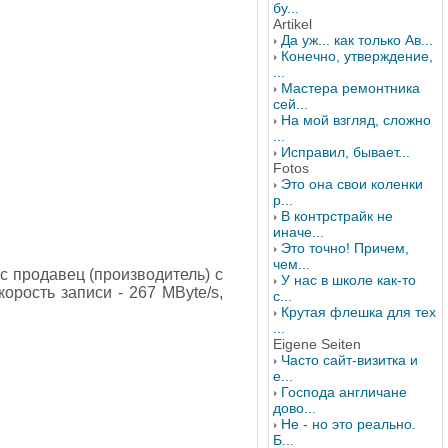
бу...
Artikel
Да уж... как только Ав...
Конечно, утверждение,
...
Мастера ремонтника
сей...
На мой взгляд, сложно
...
Исправил, бывает...
Fotos
Это она свои коленки
р...
В контрстрайк не
иначе...
Это точно! Причем,
чем...
с продавец (производитель) с
У нас в школе как-то
орость записи - 267 MByte/s,
с...
Крутая флешка для тех
...
Eigene Seiten
Часто сайт-визитка и
е...
Господа англичане
дово...
Не - но это реально.
Б...