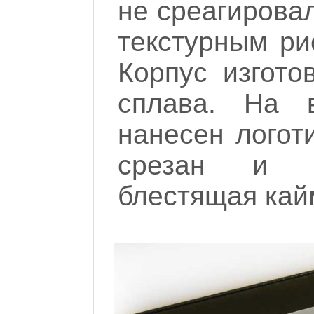
не среагировал
текстурным ри
Корпус изгото
сплава. На в
нанесен логот
срезан и п
блестящая кай