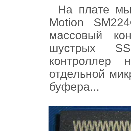
На плате мы
Motion SM22
массовый ко
шустрых SS
контроллер н
отдельной мик
буфера...