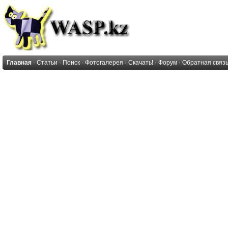
Главная
·
Статьи
·
Поиск
·
Фотогалерея
·
Скачать!
·
Форум
·
Обратная связ