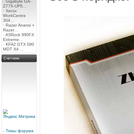
·
Gigabyte GA-
Z77X-UP5...
·
Xerox
WorkCentre
304...
·
Razer Anansi +
Razer...
·
ASRock 990FX
Extreme...
·
KFA2 GTX 580
MDT X4 ...
Счетчики
-
Темы форума