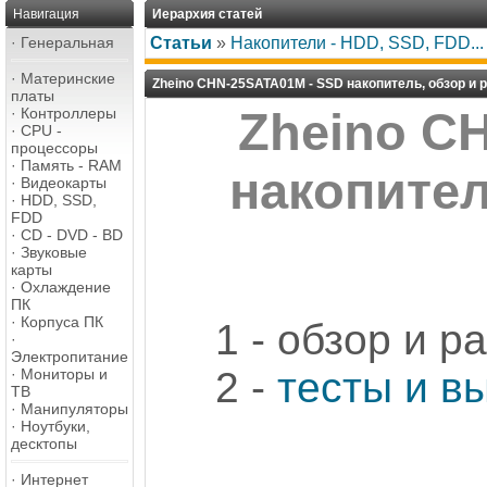
Навигация
Иерархия статей
·
Генеральная
Статьи
»
Накопители - HDD, SSD, FDD...
·
Материнские
Zheino CHN-25SATA01M - SSD накопитель, обзор и 
платы
·
Контроллеры
Zheino C
·
CPU -
процессоры
·
Память - RAM
накопител
·
Видеокарты
·
HDD, SSD,
FDD
·
CD - DVD - BD
·
Звуковые
карты
·
Охлаждение
ПК
·
Корпуса ПК
1 - обзор и р
·
Электропитание
2 -
тесты и в
·
Мониторы и
ТВ
·
Манипуляторы
·
Ноутбуки,
десктопы
·
Интернет