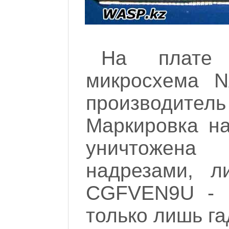
На плате 
микросхема N
производитель
Маркировка на
уничтожен
надрезами, л
CGFVEN9U - ч
только лишь гад