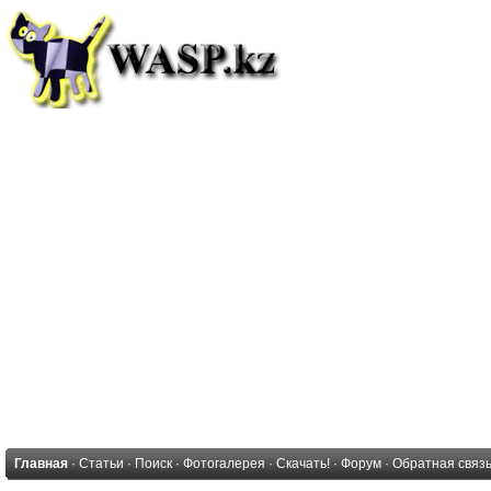
Главная
·
Статьи
·
Поиск
·
Фотогалерея
·
Скачать!
·
Форум
·
Обратная связ