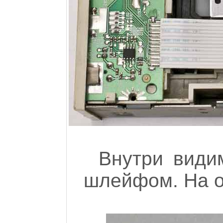
Внутри види
шлейфом. На о