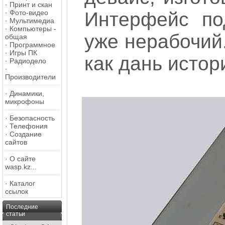
·
Принт и скан
·
Фото-видео
Интерфейс по
·
Мультимедиа
·
Компьютеры -
уже нерабочий.
общая
·
Программное
·
Игры ПК
как дань истор
·
Радиодело
·
Производители
·
Динамики,
микрофоны
·
Безопасность
·
Телефония
·
Создание
сайтов
·
О сайте
wasp.kz...
·
Каталог
ссылок
Последние
статьи