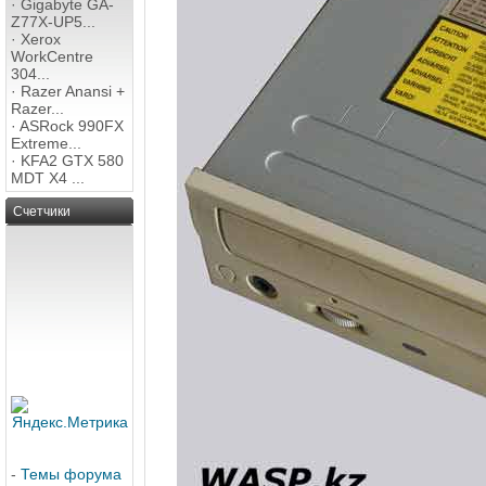
·
Gigabyte GA-
Z77X-UP5...
·
Xerox
WorkCentre
304...
·
Razer Anansi +
Razer...
·
ASRock 990FX
Extreme...
·
KFA2 GTX 580
MDT X4 ...
Счетчики
-
Темы форума