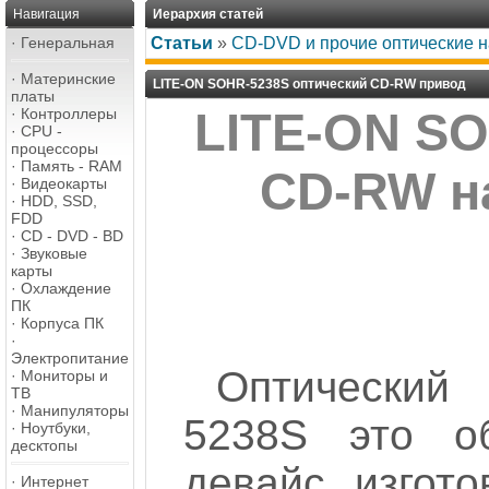
Навигация
Иерархия статей
·
Генеральная
Статьи
»
CD-DVD и прочие оптические н
·
Материнские
LITE-ON SOHR-5238S оптический CD-RW привод
платы
·
Контроллеры
LITE-ON SO
·
CPU -
процессоры
·
Память - RAM
CD-RW на
·
Видеокарты
·
HDD, SSD,
FDD
·
CD - DVD - BD
·
Звуковые
карты
·
Охлаждение
ПК
·
Корпуса ПК
·
Электропитание
Оптический
·
Мониторы и
ТВ
·
Манипуляторы
5238S это 
·
Ноутбуки,
десктопы
девайс, изгот
·
Интернет