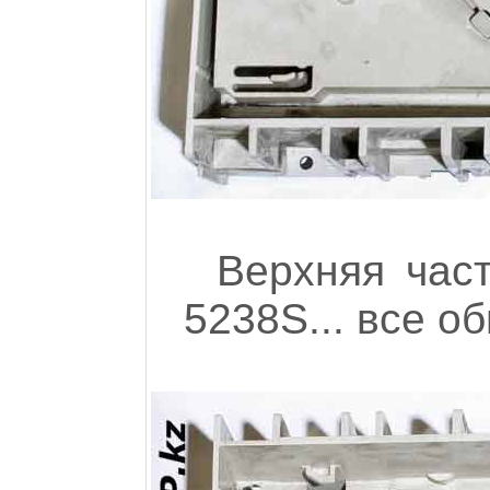
Верхняя час
5238S... все о