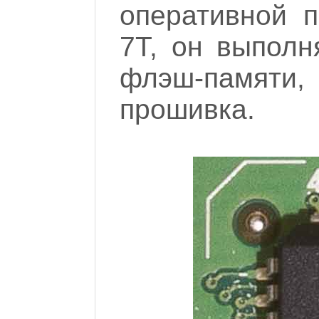
оперативной 
7T, он выполн
флэш-памят
прошивка.