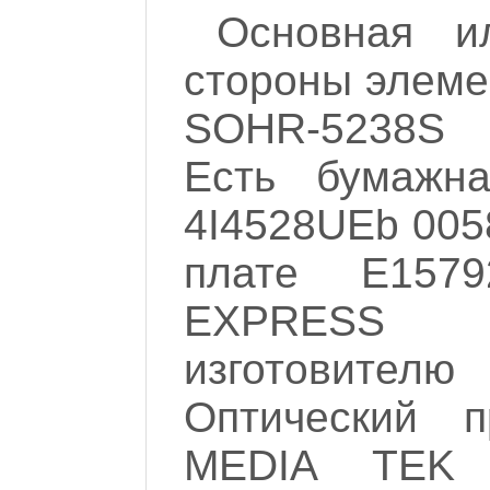
Основная и
стороны элеме
SOHR-5238S 
Есть бумажна
4I4528UEb 0058
плате E157
EXPRESS 
изготовител
Оптический 
MEDIA TEK 