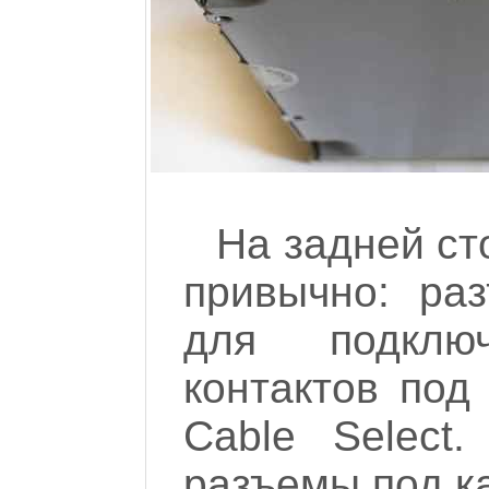
На задней ст
привычно: ра
для подклю
контактов под 
Cable Select
разъемы под ка