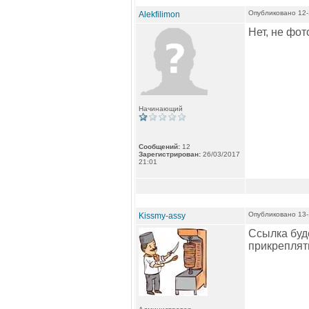
Опубликовано 12-
Alekfilimon
Нет, не фот
Начинающий
Сообщений:
12
Зарегистрирован:
26/03/2017
21:01
Опубликовано 13-
Kissmy-assy
Ссылка буде
прикреплять