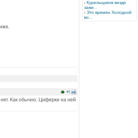
Курильщиков везде
зажи...
Это времен Холодной
во...
иже.
#2
 нет. Как обычно. Циферки на ней