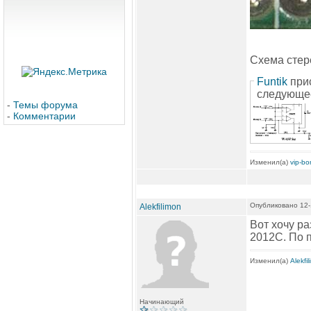
Схема стер
Funtik
при
следующе
-
Темы форума
-
Комментарии
Изменил(а)
vip-b
Опубликовано 12-
Alekfilimon
Вот хочу ра
2012С. По 
Изменил(а)
Alekfi
Начинающий