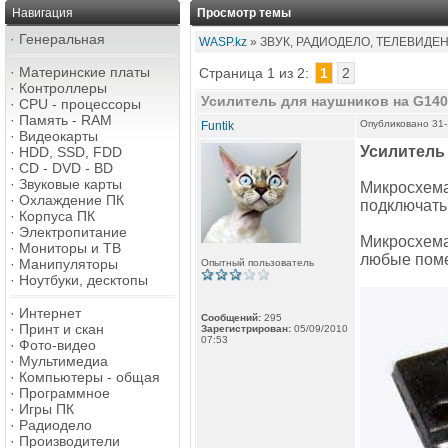
Навигация
Просмотр темы
·
Генеральная
WASP.kz
» ЗВУК, РАДИОДЕЛО, ТЕЛЕВИДЕ
·
Материнские платы
Страница 1 из 2:
1
2
·
Контроллеры
Усилитель для наушников на G14
·
CPU - процессоры
·
Память - RAM
Опубликовано 31-
Funtik
·
Видеокарты
Усилитель
·
HDD, SSD, FDD
·
CD - DVD - BD
·
Звуковые карты
Микросхема
·
Охлаждение ПК
подключать
·
Корпуса ПК
·
Электропитание
Микросхема
·
Мониторы и ТВ
любые поме
·
Манипуляторы
Опытный пользователь
·
Ноутбуки, десктопы
·
Интернет
Сообщений:
295
·
Принт и скан
Зарегистрирован:
05/09/2010
07:53
·
Фото-видео
·
Мультимедиа
·
Компьютеры - общая
·
Программное
·
Игры ПК
·
Радиодело
·
Производители